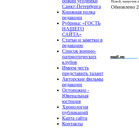
божии угодники
Новой, напротив 
Санкт-Петербурга
Обновлено 20
Книжная полка
редакции
Рубрика: «ГОСТЬ
НАШЕГО
САЙТА»
Статьи и заметки в
редакцию
Список военно-
патриотических
клубов
Имеем честь
представить талант
Авторские фильмы
редакции
Осторожно -
Ювенальная
юстиция
Хронология
публикаций
Карта сайта
Контакты