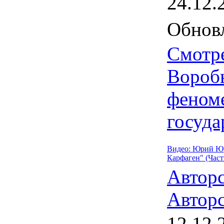
24.12.
Обновл
Смотр
Воробь
феном
госуда
Видео: Юрий Юр
Карфаген" (Часть
Автор
Авторс
12.12.