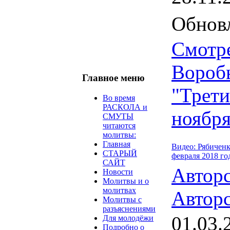
Обновл
Смотр
Воробь
Главное меню
"Трети
Во время
РАСКОЛА и
ноября
СМУТЫ
читаются
молитвы:
Главная
Видео: Рябичен
СТАРЫЙ
февраля 2018 го
САЙТ
Автор
Новости
Молитвы и о
молитвах
Авторс
Молитвы с
разъяснениями
01.03.
Для молодёжи
Подробно о