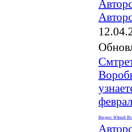
Автор
Авторс
12.04.
Обновл
Смтре
Воробь
узнает
феврал
Видео: Юрий Во
Автор