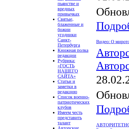
пьянстве и
Обновл
вредных
привычках
Святые,
Подроб
блаженные и
божии
угодники
Санкт-
Видео: О мирот
Петербурга
Автор
Книжная полка
редакции
Рубрика:
Авторс
«ГОСТЬ
НАШЕГО
28.02.
САЙТА»
Статьи и
заметки в
Обновл
редакцию
Список военно-
патриотических
Подроб
клубов
Имеем честь
представить
талант
АВТОРИТЕТНОЕ
Авторские