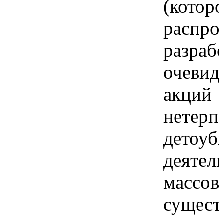
(кот
распр
разр
очеви
акци
нете
детоу
деят
массо
сущес