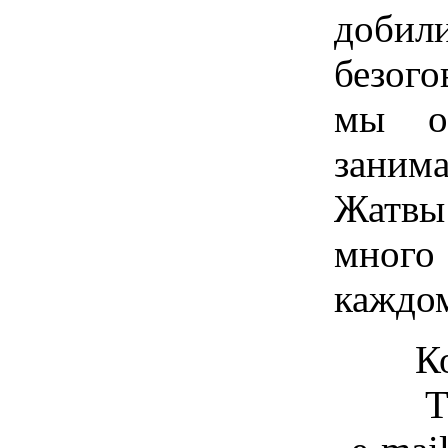
добил
безог
мы о
занима
Жатвы 
мног
каждом
К
Т