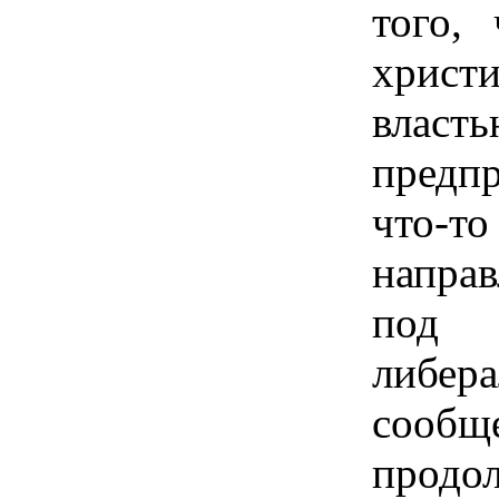
того,
хрис
влас
предп
что-
направ
под 
либера
сообщ
про