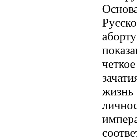
Основ
Русск
аборт
показ
четко
зачати
жизнь
личн
имп
соот