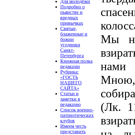
Для молодёжи
Подробно о
спас
пьянстве и
вредных
колос
привычках
Святые,
блаженные и
Мы не
божии
угодники
взира
Санкт-
Петербурга
Книжная полка
нами 
редакции
Рубрика:
Мною, 
«ГОСТЬ
НАШЕГО
САЙТА»
собира
Статьи и
заметки в
(Лк. 
редакцию
Список военно-
патриотических
взира
клубов
Имеем честь
на ль
представить