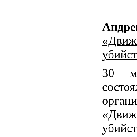
Андре
«Движ
убийст
30 м
сос
орг
«Дви
убий