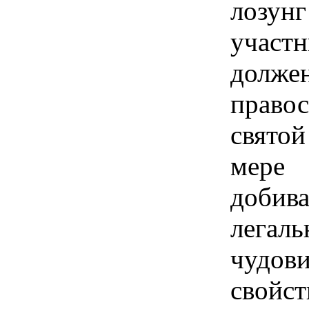
лозу
участ
должен
прав
святой
мере
доби
лега
чудо
свойс