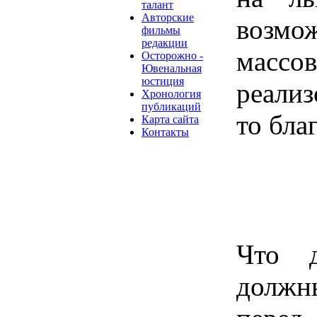
талант
Авторские
возмо
фильмы
редакции
массо
Осторожно -
Ювенальная
юстиция
реализ
Хронология
публикаций
то бла
Карта сайта
Контакты
Что 
должн