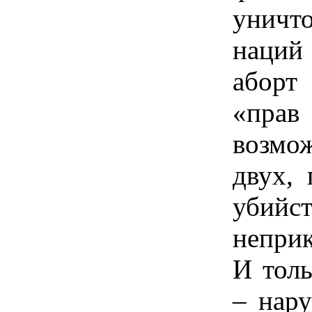
уничт
наций
аборт
«прав
возмо
двух, 
уби
непри
И толь
– нар