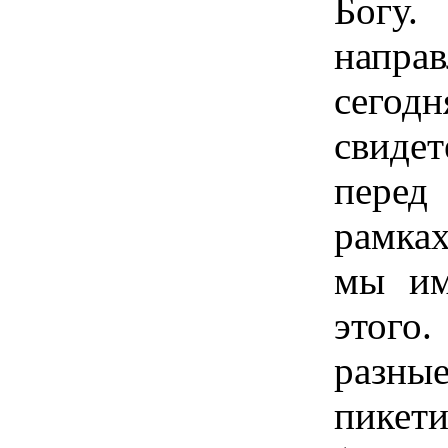
Богу
напра
сег
свиде
перед
рамка
мы им
этого
раз
пикет