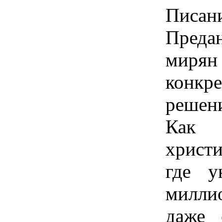
Пис
Преда
миря
конкр
решен
Как 
христи
где у
милли
даже 