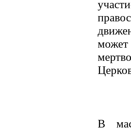
участ
прав
движе
може
мертво
Церков
В мас