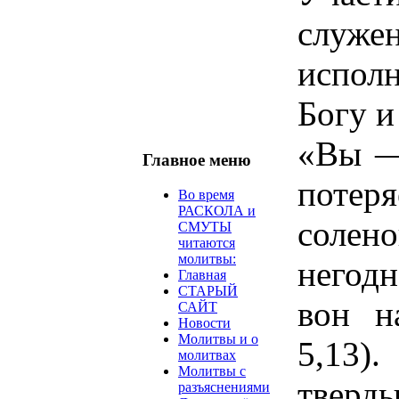
служ
испол
Богу и
«Вы —
Главное меню
потеря
Во время
РАСКОЛА и
солен
СМУТЫ
читаются
молитвы:
негодн
Главная
СТАРЫЙ
вон н
САЙТ
Новости
Молитвы и о
5,13)
молитвах
Молитвы с
твер
разъяснениями