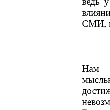
ведь у
влиян
СМИ, 
Нам 
мысль
дости
невоз