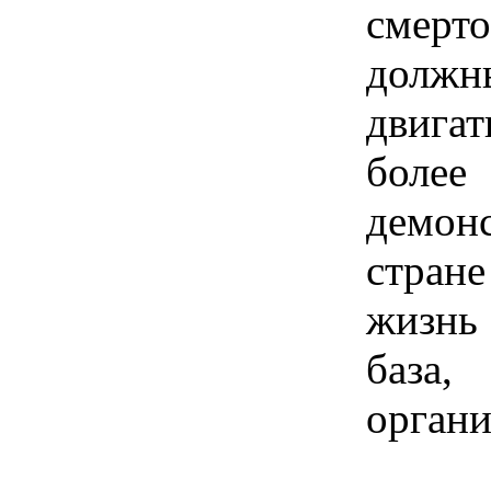
смер
должн
двига
боле
демон
стран
жизнь
баз
органи