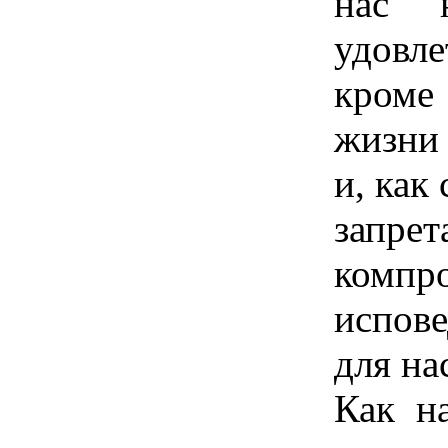
нас 
удовл
кроме
жизни 
и, как
запр
комп
испов
для на
Как н