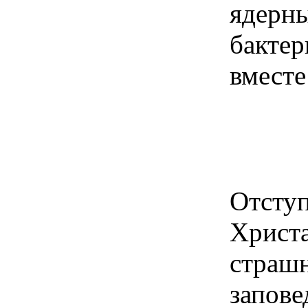
яде
бакте
вместе
Отсту
Христ
страш
запов