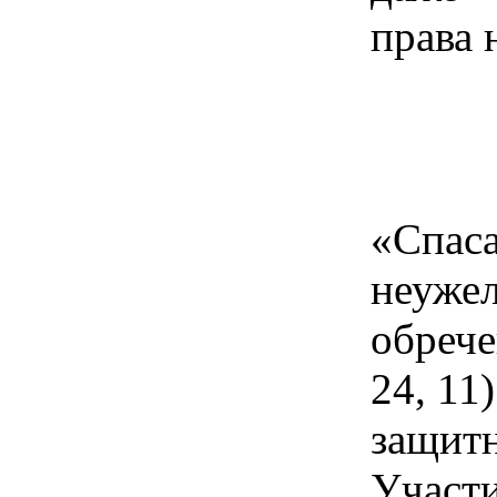
права 
«Спас
неуж
обреч
24, 11
защитн
Учас