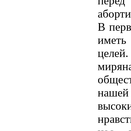
пере
аборти
В пер
иметь
целе
миря
общес
наше
высок
нравс