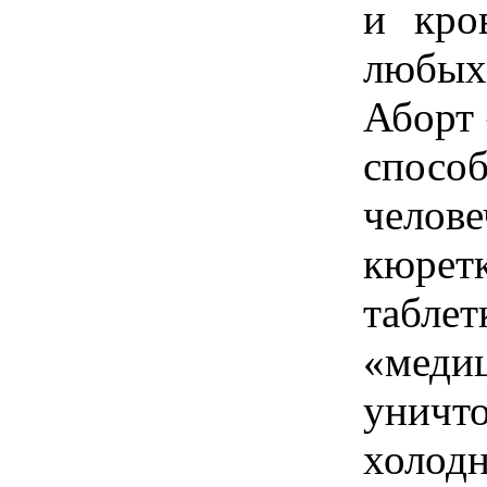
и кро
любых 
Аборт
спосо
челов
кюре
таб
«мед
уничт
холо