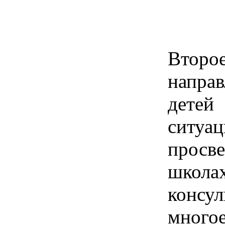
Второ
напра
дете
ситуац
прос
шко
консу
мног