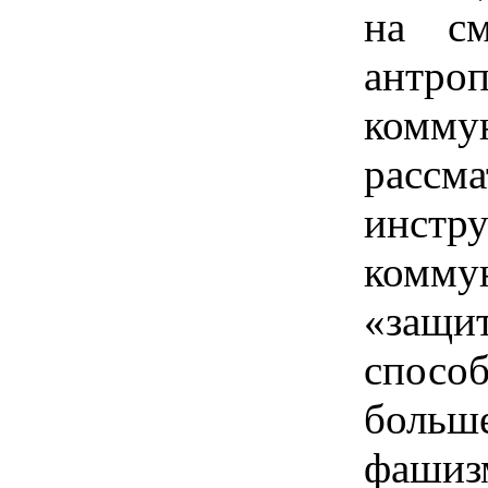
на с
антро
комму
расс
инстр
комму
«защи
спос
больш
фаши