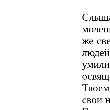
Слыш
молен
же св
люде
уми
освя
Твоем
свои н