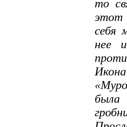
то св
этот 
себя 
нее 
прот
Икона
«Мур
была 
гробн
Прос