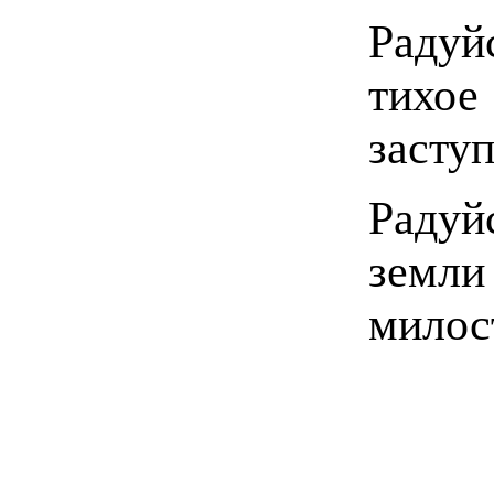
Раду
тихо
засту
Радуй
земли
милос