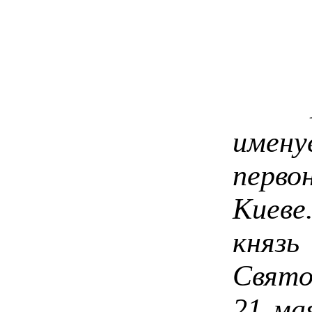
имен
перво
Киев
княз
Свято
21 ма