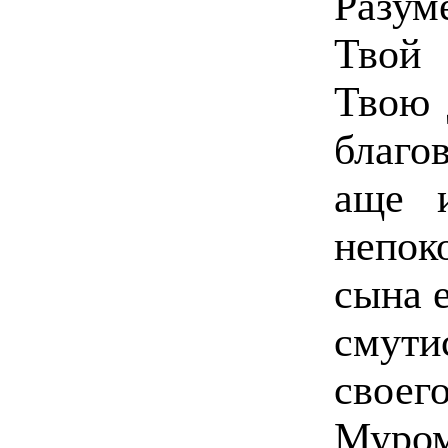
Разум
Твой
Твою 
благо
аще 
непок
сына 
смути
свое
Муро