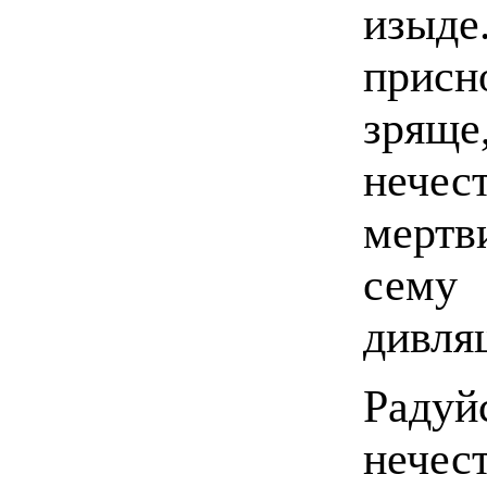
из
присн
зря
нечес
мертв
сему
дивля
Радуйс
нечес