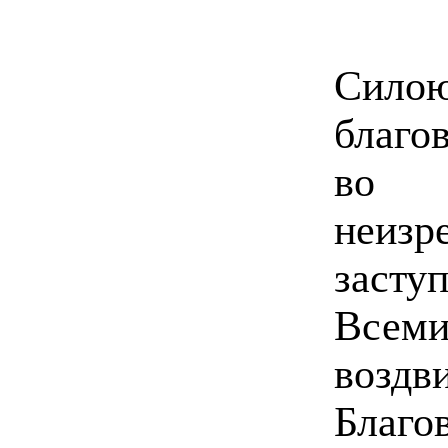
Сило
благо
во 
неиз
зас
Всеми
воздв
Благо