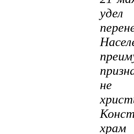
удел
пере
Насел
преим
призн
не 
христ
Конст
храм