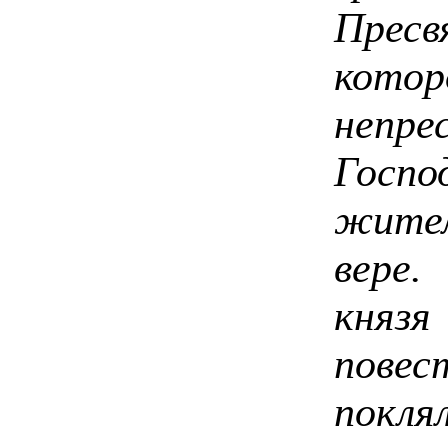
Прес
котор
непре
Госпо
жите
вере
кня
пове
покля