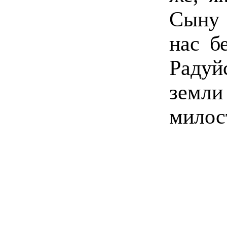
Сыну 
нас б
Радуй
земли
милос