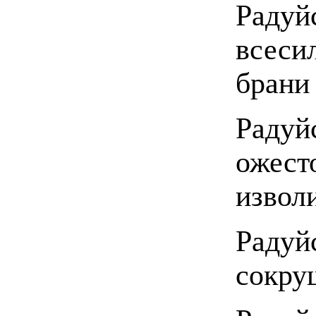
Радуй
всес
брани
Радуй
ожест
извол
Радуй
сокру