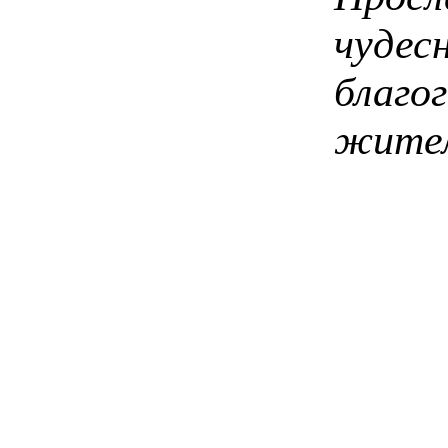
чуде
благ
жител