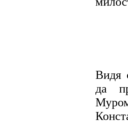
милос
Видя 
да п
Муро
Конст