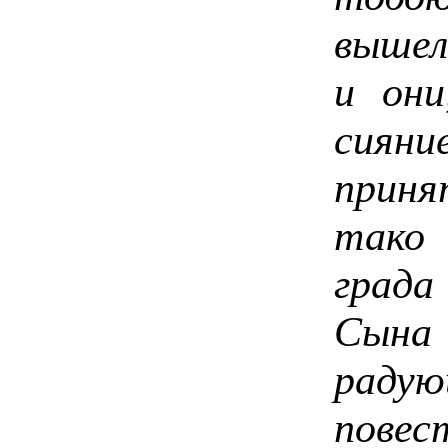
вышел
и они
сияни
приня
тако
града
Сын
радую
пов