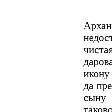
Арх
недо
чиста
даро
икону
да пр
сыну
таков