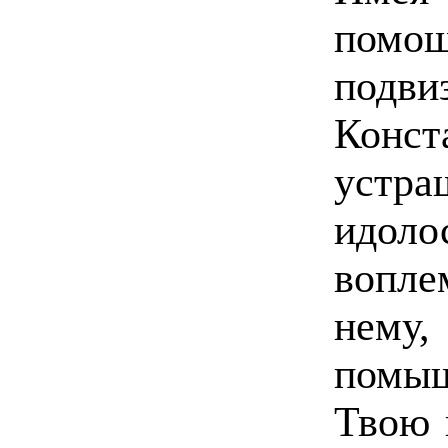
помо
подви
Кон
устр
идоло
вопл
нем
помыш
Твою 