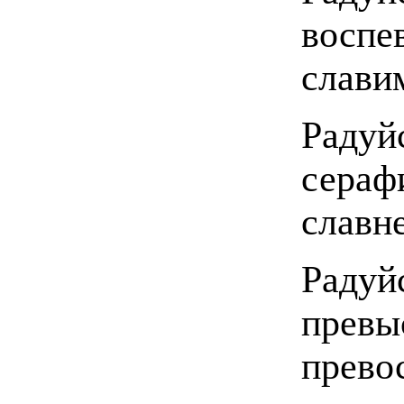
воспе
слави
Радуй
сера
славн
Раду
превы
прево