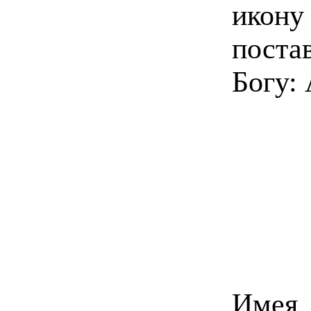
икону
поста
Богу:
Имея