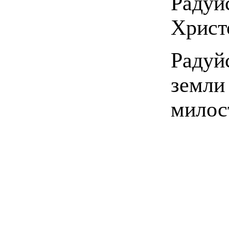
Раду
Христ
Радуй
земли
милос