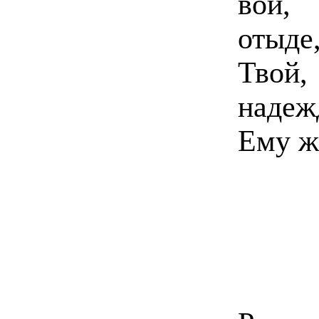
вои,
отыд
Твой
надеж
Ему ж