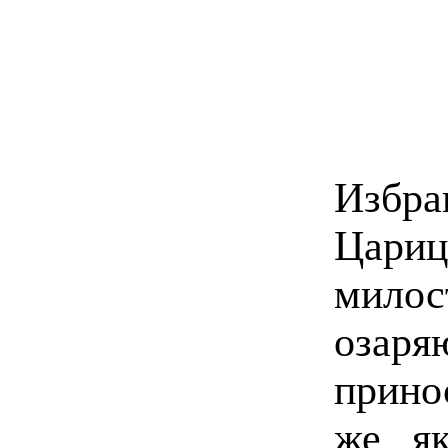
Избр
Цари
мило
озаря
прино
же, я