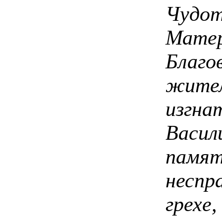
Чудо
Матер
Благо
жит
изгн
Васили
памя
неспр
грехе,