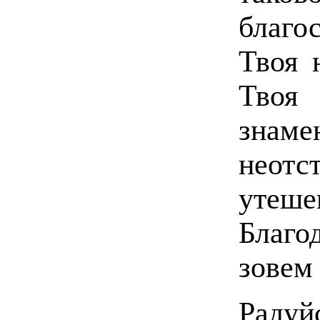
благо
Твоя 
Твоя
знам
неотс
утеш
Благо
зовем 
Рад