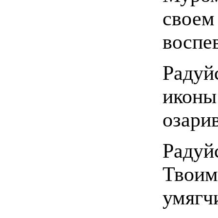
своем
воспев
Радуй
икон
озари
Раду
Твои
умягч