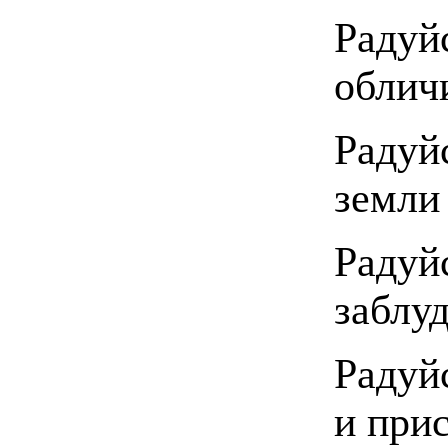
Радуй
облич
Раду
земли
Радуй
заблу
Радуй
и при