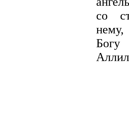
ангел
со с
нему,
Богу 
Аллил