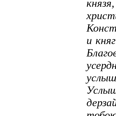
княз
хри
Конст
и кня
Благ
усер
услыш
Услы
дерза
тобо