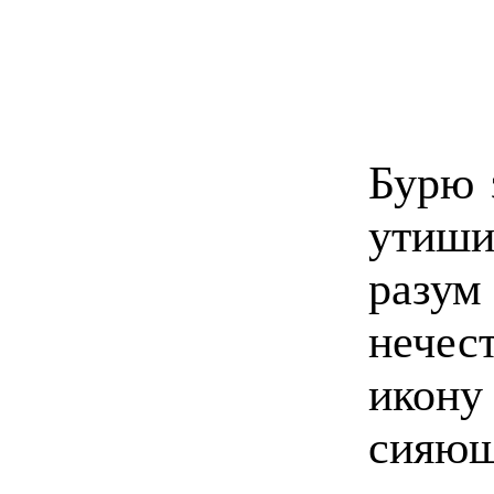
Бурю 
утиши
разум
нечес
икон
сияющ