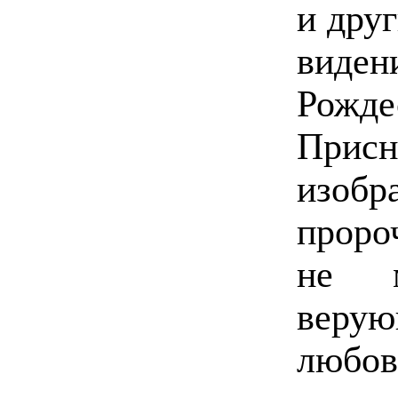
и дру
виде
Рожд
При
изобр
проро
не м
веру
любов