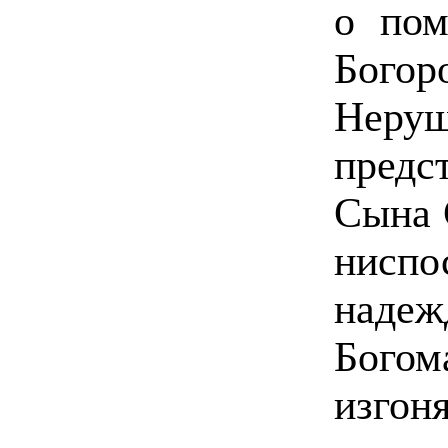
о пом
Бого
Неру
предс
Сына 
ниспо
над
Бого
изгон