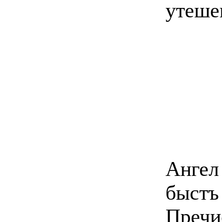
утеше
Анге
быст
Пречи