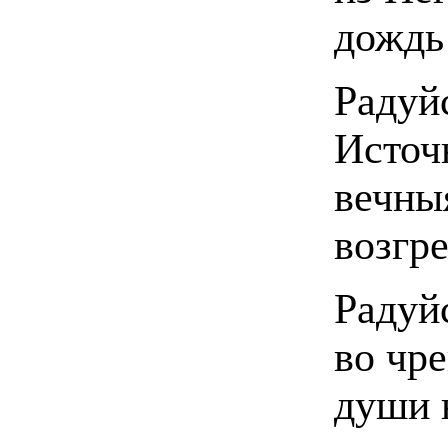
дождь
Радуй
Источ
вечны
возгр
Радуй
во чр
души 