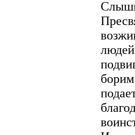
Слыши
Пре
возжи
люде
подви
борим
пода
благо
вои