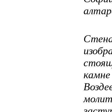
алтар
На 
Стен
изоб
стоящ
камне
Возде
молит
за