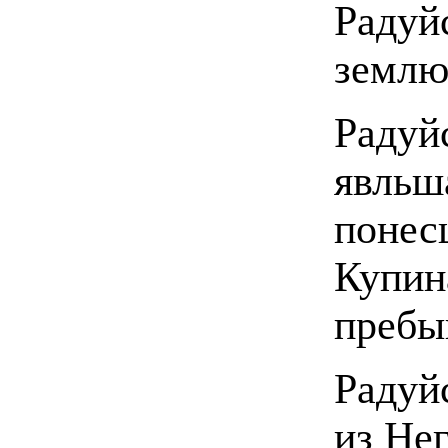
Радуй
землю
Радуйс
явльш
понес
Купин
пребы
Радуй
из Нег