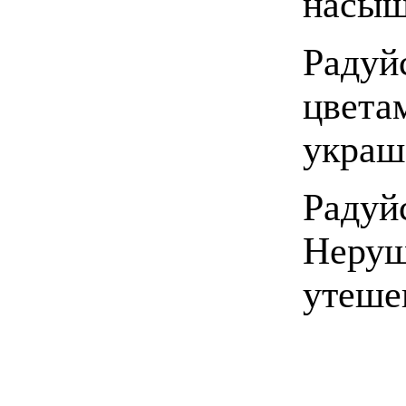
насы
Радуй
цвета
украш
Радуй
Неруш
утеше