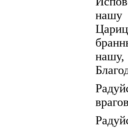
Испо
нашу 
Цари
бранн
наш
Благо
Радуй
враго
Радуй