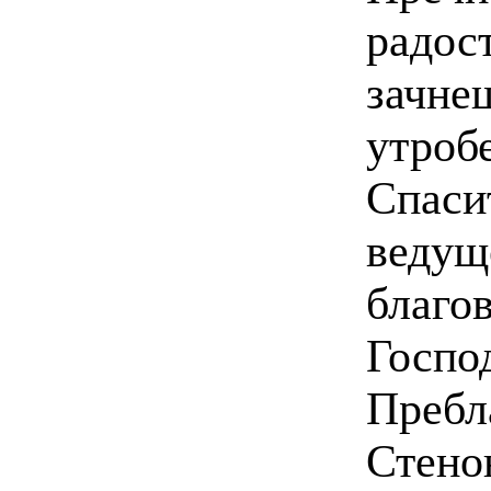
радо
зачн
утро
Спас
веду
благ
Го
Преб
Сте