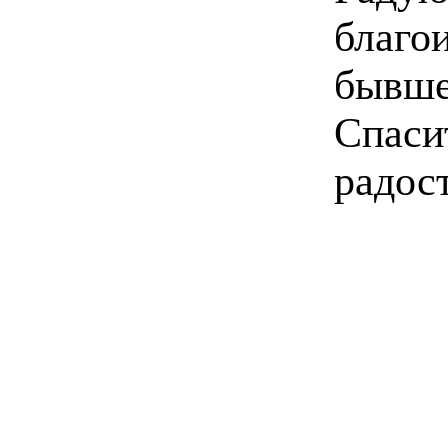
благ
бывш
Спаси
радос