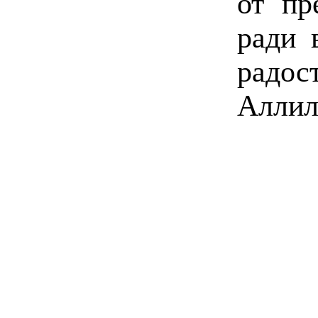
от пр
ради 
радос
Аллил