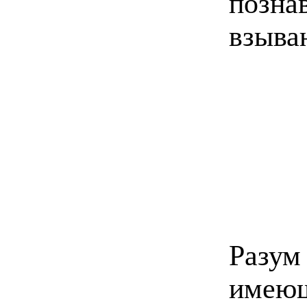
позн
взыва
Раз
имеющ