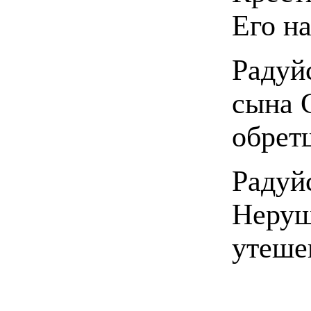
Его на
Радуй
сына 
обрет
Радуй
Неруш
утеше