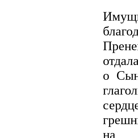
Иму
бла
Прене
отдал
о Сын
глаг
сер
грешн
на з