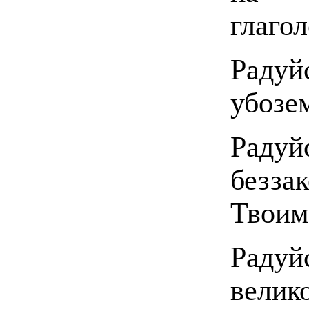
глаго
Радуй
убозе
Радуйс
безза
Твоим
Радуй
велик