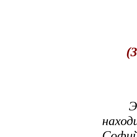
(
Этот
нах
Софий