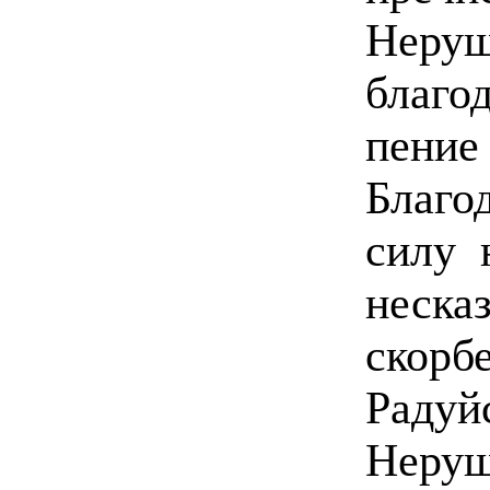
Неруш
благо
пен
Благо
силу 
неска
скорб
Радуй
Неруш