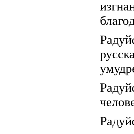
изгна
благо
Радуй
русск
умудр
Радуй
челов
Радуй