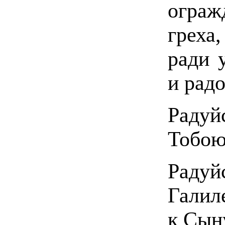
огра
греха
ради 
и рад
Радуйс
Тобою
Радуйс
Галил
к Сын