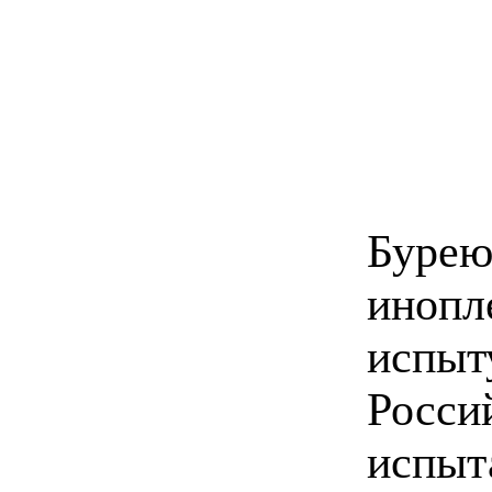
Бу
инопл
испы
Росс
испыт