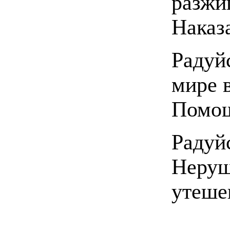
разжи
Наказ
Радуй
мире 
Помощ
Радуй
Неруш
утеше