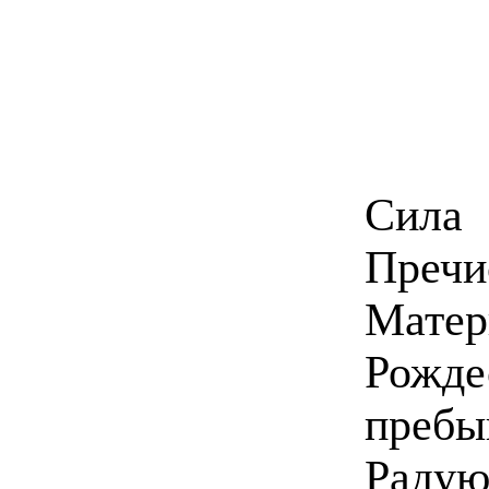
Сила
Преч
Мате
Рожд
пребы
Раду