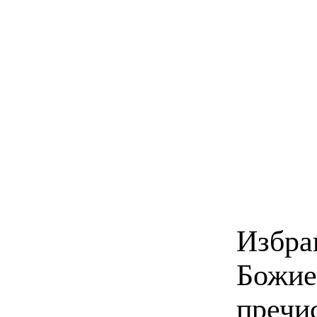
Избр
Божие
преч