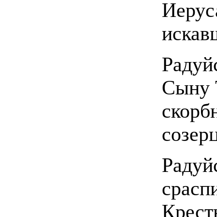
Иерус
искав
Радуйс
Сыну 
скорб
созер
Радуй
срасп
Крест