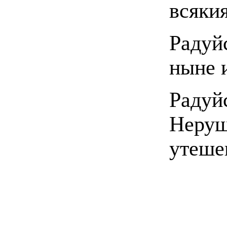
всяки
Радуйс
ныне 
Радуй
Неруш
утеше