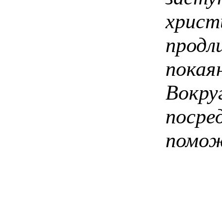
христ
прод
покая
Вокру
поср
помож