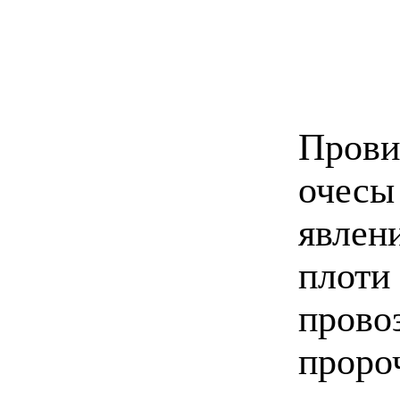
Пров
очес
явлен
плот
прово
про