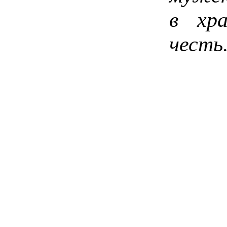
в хр
честь