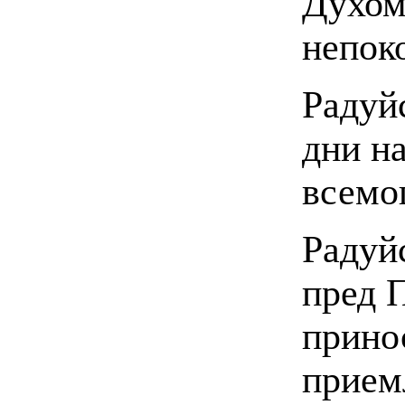
Духом
непок
Радуй
дни н
всемо
Радуй
пред 
прино
прием