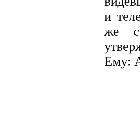
видев
и тел
же с
утвер
Ему: 