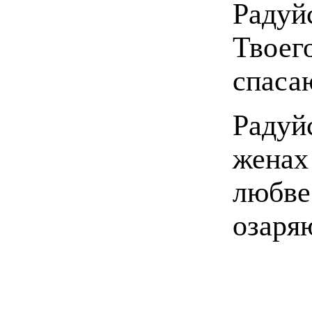
Радуй
Твоег
спаса
Радуй
женах
любве
озаря