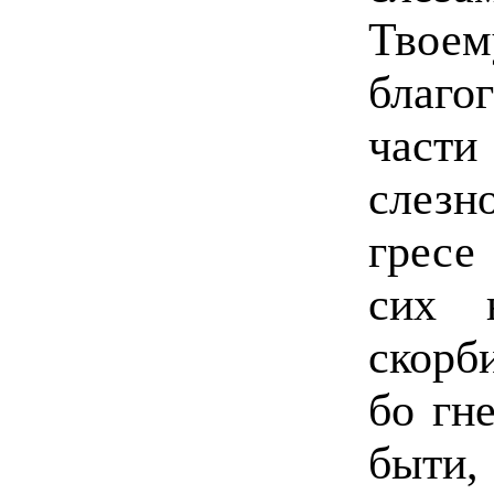
Твое
благ
част
слезн
гресе
сих 
скорб
бо гн
быти