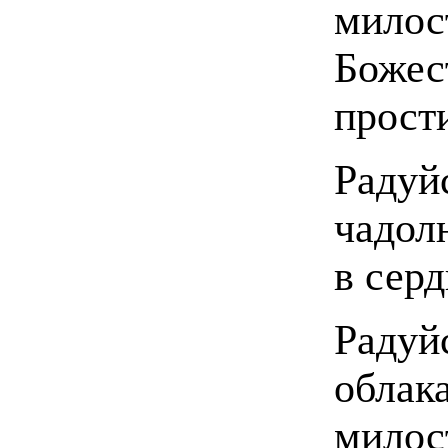
милос
Божес
прост
Радуй
чадол
в сер
Радуй
облак
милос