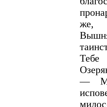
благ
прона
же, 
Вышн
таинс
Тебе
Озеря
— Ма
испо
мило