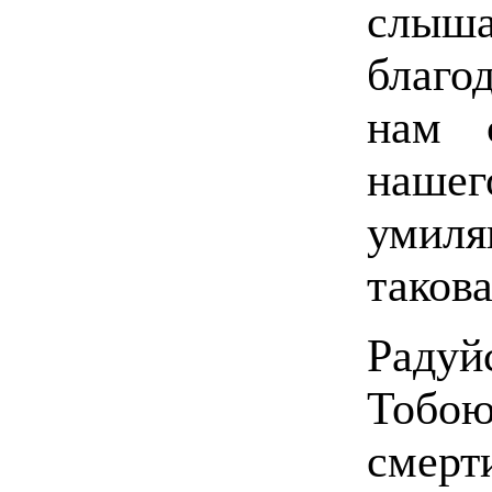
слыша
благо
нам 
наше
умил
такова
Радуйс
Тобою
смерт