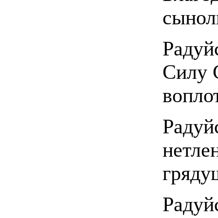
сынол
Радуй
Силу 
вопло
Радуй
нетле
гряду
Радуй