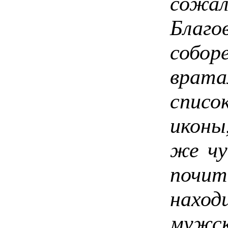
сожа
Благо
собор
врат
списо
иконы
же чу
почи
наход
мужск