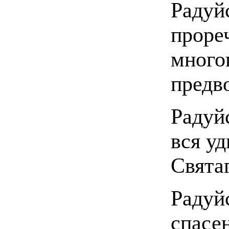
Радуй
проре
много
предв
Радуйс
вся у
Святаг
Радуй
спасе