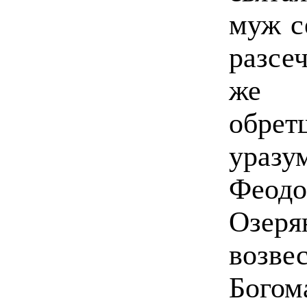
муж с
разсе
же 
обрет
ураз
Феодо
Озер
возв
Бог