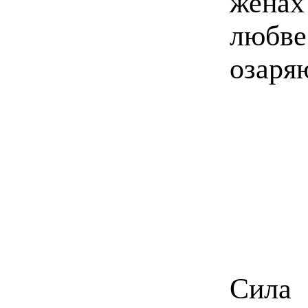
женах
любве
озаря
Сила 