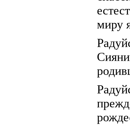
естес
миру 
Радуй
Сияни
родив
Радуй
прежд
рожде