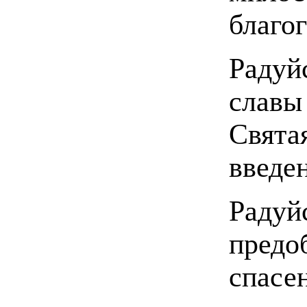
благо
Радуй
славы
Свята
введе
Радуй
предо
спасе