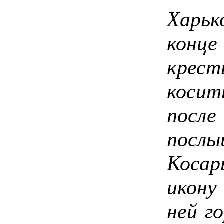
Харьк
конц
крест
косит
после
послы
Косар
икону
ней г