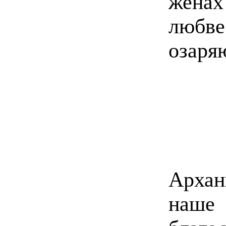
жена
люб
озаря
Архан
наш