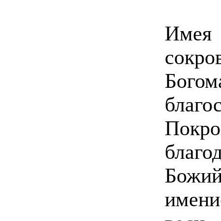
Име
сокро
Бого
благо
Пок
благо
Божий
имени