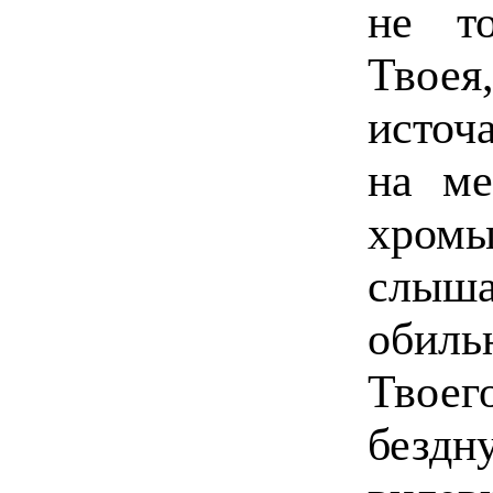
не т
Твое
источ
на ме
хром
слыша
обиль
Твоег
безд