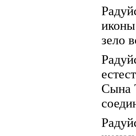
Радуй
иконы
зело 
Радуй
естес
Сына 
соеди
Радуй