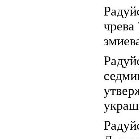
Радуй
чрева
змиев
Радуй
седми
утвер
украш
Радуй