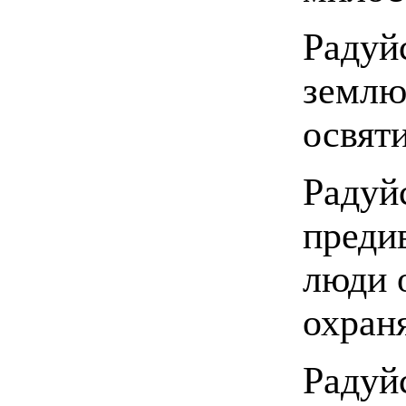
Радуй
землю
освят
Радуй
преди
люди 
охран
Радуй