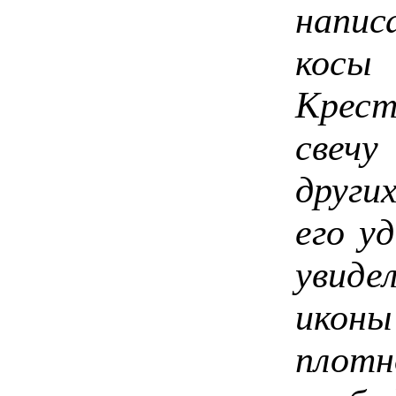
напис
косы
Крест
свечу
други
его у
увиде
икон
плот