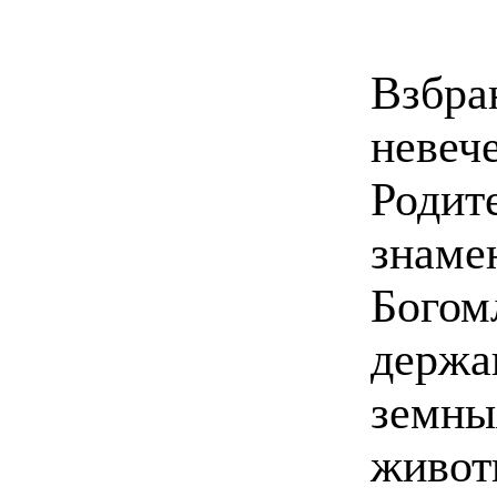
Взб
нев
Родит
знаме
Богом
держ
земн
живо