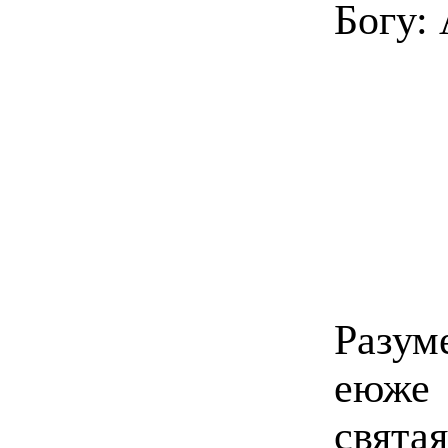
Богу:
Разум
еюже
свята