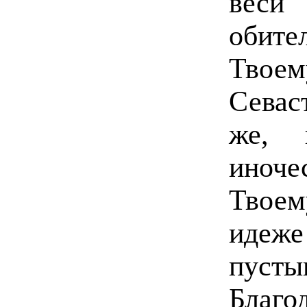
веси
обит
Твое
Севас
же,
иноч
Твоем
ид
пуст
Благ