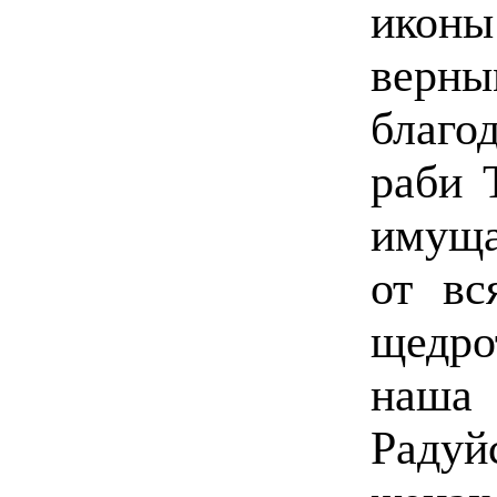
иконы
вер
благо
раби 
имуща
от вс
щедро
наша
Раду