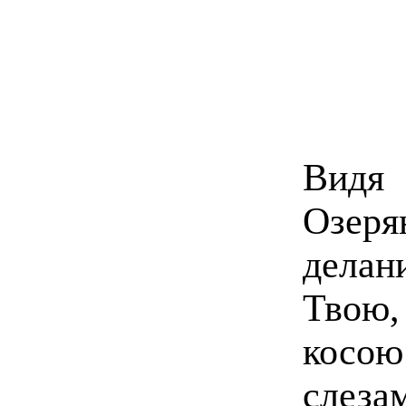
Видя 
Озер
делан
Твою
косо
слез