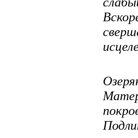
слаб
Вско
све
исцел
В н
Озер
Мат
покро
Подли