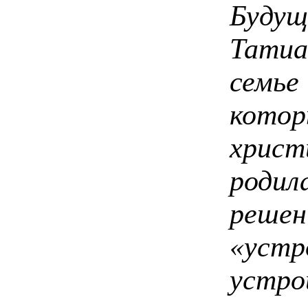
Буду
Татиа
семь
кот
христ
роди
решен
«уст
устр