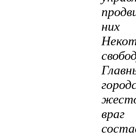
продв
них 
Неко
свобо
Глав
горо
жест
враг
соста