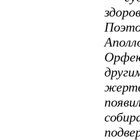
здоро
Поэт
Аполл
Орфе
друг
жертв
появи
собир
подв