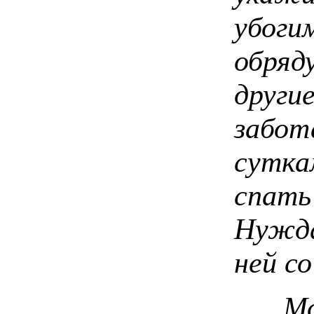
убоги
обряд
други
забо
сутк
спа
Нужда
ней со
Молв