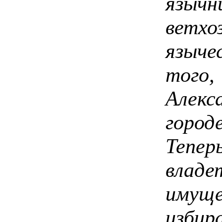
язы
ветх
языч
того
Алек
горо
Тепер
вла
имущ
избир