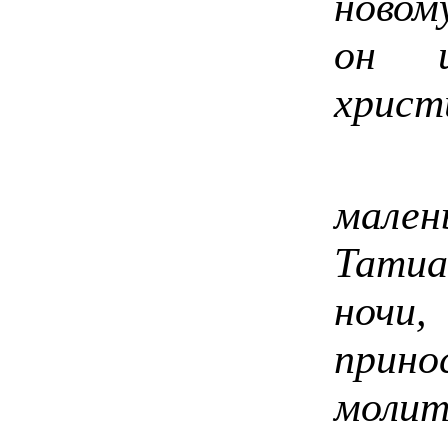
новом
он 
христ
Час
мале
Татиа
ночи
прино
молит