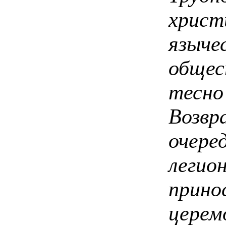
христ
язы
обще
тесн
Воз
очер
лег
прин
цере