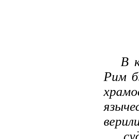
В ко
Рим б
храм
языче
верил
судь