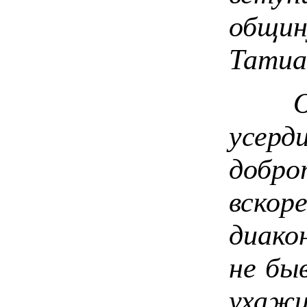
общин
Татиа
Она 
усер
добр
вскор
диако
не бы
ухаж