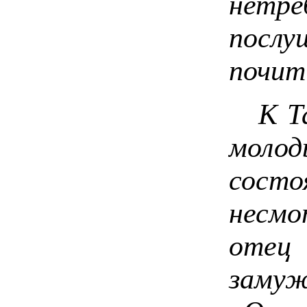
нетр
пос
почит
К Тат
моло
сост
несм
отец
заму