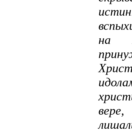
исти
вспых
на х
прину
Хрис
идола
христ
вере
лиша