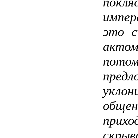
пок
импер
это с
акто
пот
пре
укло
общен
прих
скр