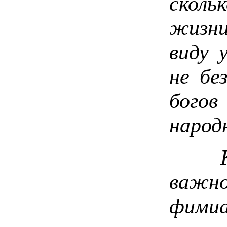
сколь
жизни
виду 
не бе
богов
народ
Каза
важно
фими