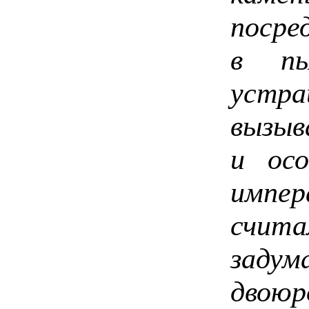
посре
в пь
устр
вызыв
и осо
импе
счит
задум
двоюр