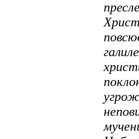
пресл
Христ
повс
галил
христ
покло
угр
неп
муче