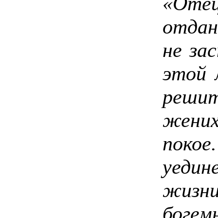
«Оте
отдан
не за
этой 
реши
жених
пок
уеди
жизн
боге