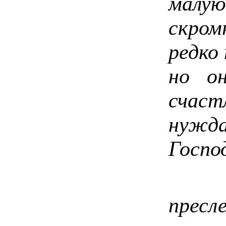
мал
скро
редко
но о
счаст
нуж
Госпо
Сам
прес