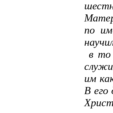
шест
Матер
по им
научи
в то 
служи
им ка
В его
Хри