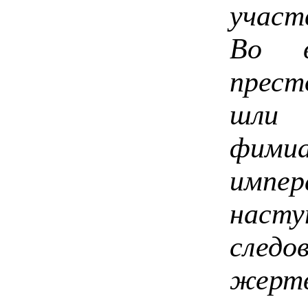
участ
Во в
прест
шли 
фим
имп
насту
следо
жерт