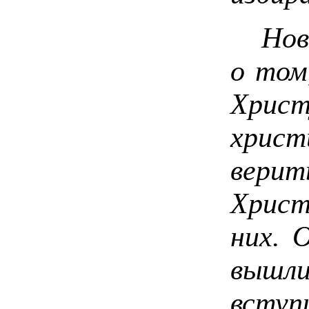
Новы
о том
Хрис
хрис
верит
Христ
них. 
вышли
всту