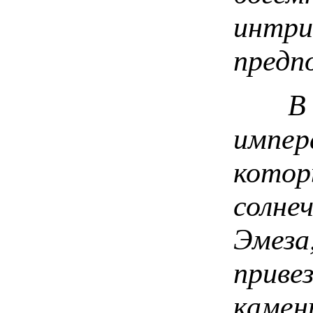
интр
предп
В эт
импе
кот
солне
Эмез
приве
камен