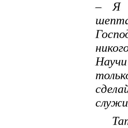
– Я 
шепта
Госпо
никог
Научи
тольк
сде
служи
Тати