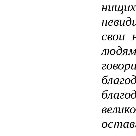
нищих
невид
свои 
люд
говор
благ
благо
велик
остав