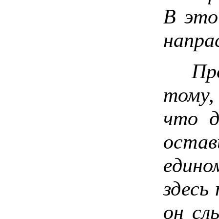
В это
напра
Пробу
тому,
что д
остав
едино
здесь
он сл