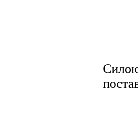
Силою
поста