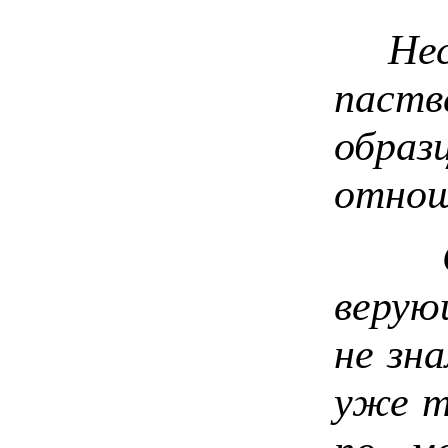
Несмо
паств
образ
отнош
Слав
верую
не зн
уже т