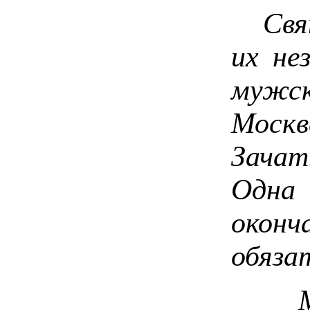
Святи
их не
мужск
Москв
Зачат
Одна
окон
обяза
Много