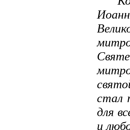
Когда
Иоанн
Вели
митро
Святе
митро
свято
стал 
для в
и люб