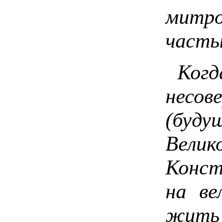
митро
часты
Когда
несо
(буду
Велик
Конст
на ве
жить 