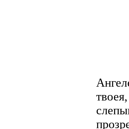
Ангел
твоея
слепы
прозр