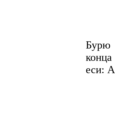
Бурю 
конца
еси: 