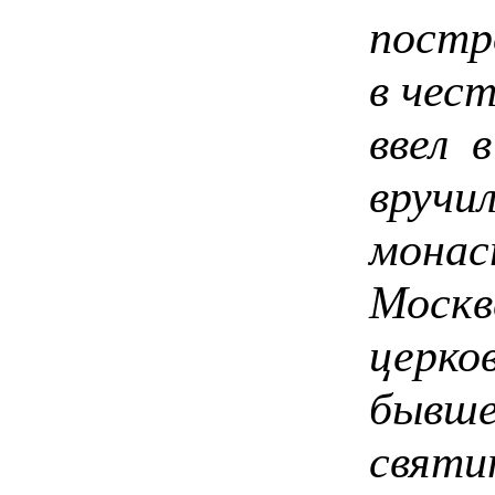
постр
в чес
ввел 
вручи
монас
Москв
церко
бывше
святи