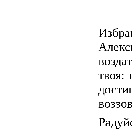
Избра
Алекс
возда
твоя:
дости
воззов
Радуй