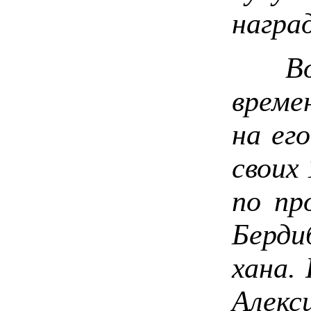
награ
Возвр
време
на ег
своих 
по пр
Берди
хана.
Алекс