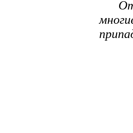
От ни
многи
припа