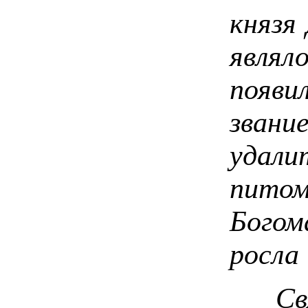
князя
являл
появи
звани
удали
питом
Богом
росла 
Святи