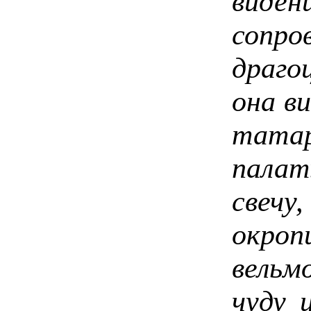
виден
сопро
драго
она в
татар
палат
свечу
окроп
вельм
чуду 