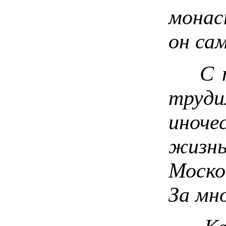
монас
он са
С тог
труди
иноче
жизнь
Моско
За мн