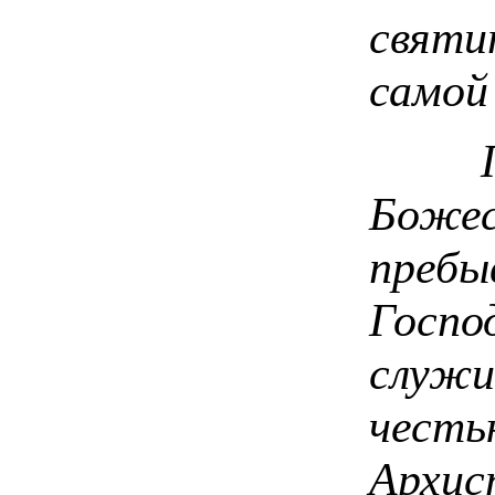
святи
самой
Пред
Боже
пребы
Госпо
служи
чест
Архис