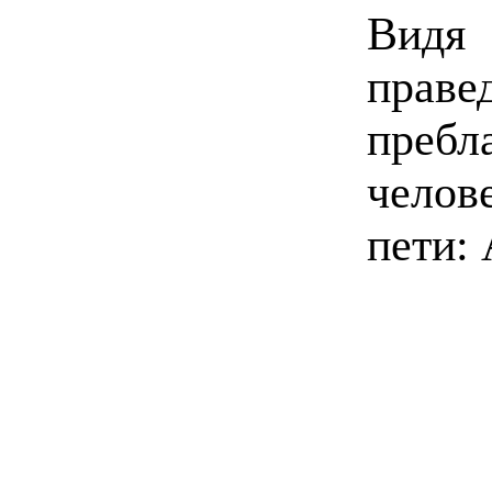
Видя 
праве
пребл
челов
пети: