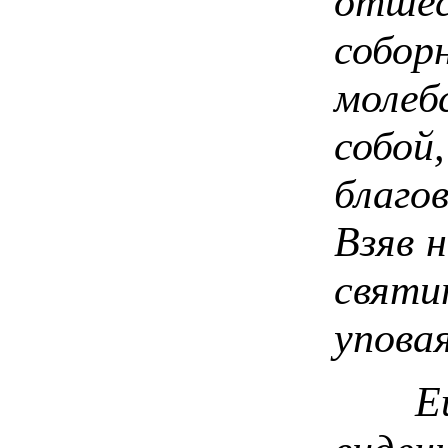
отшес
собор
молеб
собой
благо
Взяв 
святи
упова
Еще д