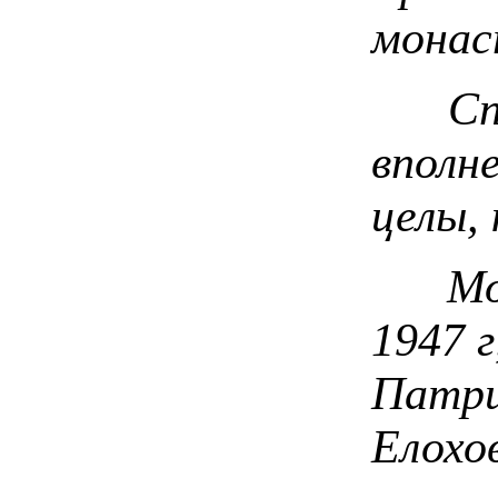
монас
Спуст
вполн
целы, 
Мощи 
1947 г
Патри
Елохов