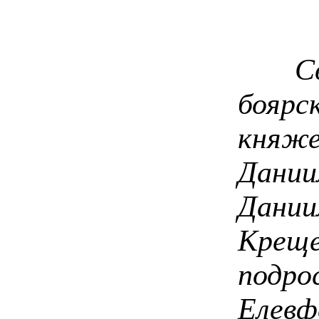
Свято
боярс
княже
Дании
Дании
Креще
подро
Елевф