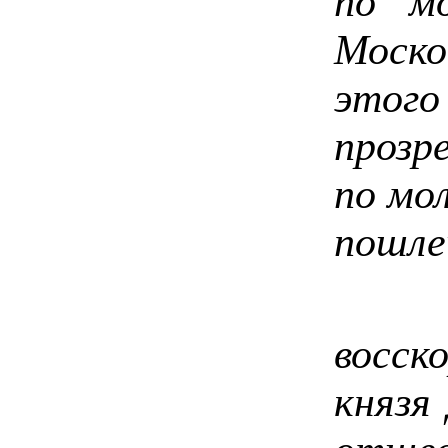
по мо
Моско
этого
прозр
по мо
пошле
Когд
восск
князя