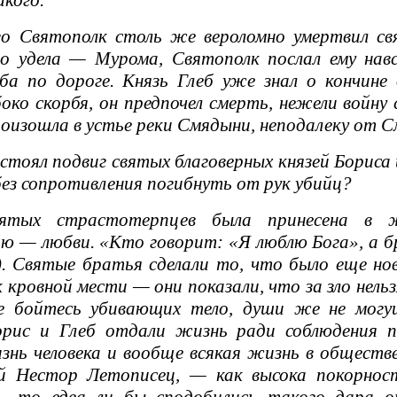
икого.
о Святополк столь же вероломно умертвил свя
го удела — Мурома, Святополк послал ему нав
ба по дороге. Князь Глеб уже знал о кончине
боко скорбя, он предпочел смерть, нежели войну
оизошла в устье реки Смядыни, неподалеку от С
стоял подвиг святых благоверных князей Бориса
ез сопротивления погибнуть от рук убийц?
тых страстотерпцев была принесена в же
ю — любви. «Кто говорит: «Я люблю Бога», а 
0). Святые братья сделали то, что было еще но
 кровной мести — они показали, что за зло нельз
е бойтесь убивающих тело, души же не могу
орис и Глеб отдали жизнь ради соблюдения 
знь человека и вообще всякая жизнь в обществ
й Нестор Летописец, — как высока покорнос