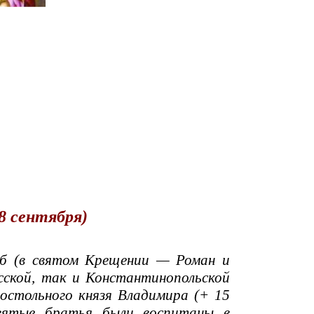
18 сентября)
б (в святом Крещении — Роман и
усской, так и Константинопольской
остольного князя Владимира (+ 15
святые братья были воспитаны в