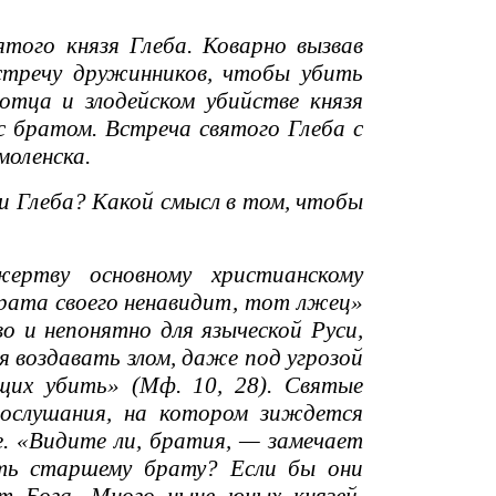
того князя Глеба. Коварно вызвав
стречу дружинников, чтобы убить
 отца и злодейском убийстве князя
 с братом. Встреча святого Глеба с
моленска.
 и Глеба? Какой смысл в том, чтобы
ртву основному христианскому
брата своего ненавидит, тот лжец»
во и непонятно для языческой Руси,
я воздавать злом, даже под угрозой
щих убить» (Мф. 10, 28). Святые
послушания, на котором зиждется
е. «Видите ли, братия, — замечает
ть старшему брату? Если бы они