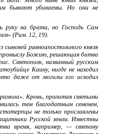
т Бога. Много ныне юных князей,
им бывают убиваемы. Но они не
ь руку на брата, но Господь Сам
м» (Рим. 12, 19).
з сыновей равноапостольного князя
По промыслу Божию, решающая битва
рис. Святополк, названный русским
атоубийце Каину, нигде не находил
 что даже от могилы его исходил
крамола». Кровь, пролитая святыми
вилась тем благодатным семенем,
растотерпцы не только прославлены
защитники Русской земли. Известны
ства время, например, — святому