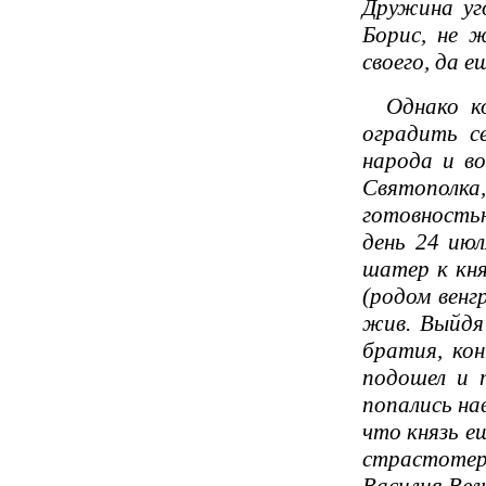
Дружина уго
Борис, не 
своего, да 
Однако ков
оградить с
народа и во
Святополка
готовностью
день 24 июл
шатер к кня
(родом венг
жив. Выйдя 
братия, кон
подошел и п
попались на
что князь ещ
страстотерп