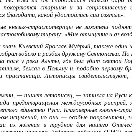
ь, то едва ли бы сподобились такого дара о
е покоряются старшим и за сопротивление 
я благодати, какой удостоились сии святые».
е князья-страстотерпцы не захотели поднят
астолюбивому тирану: «Мне отмщение и аз возда
 князь Киевский Ярослав Мудрый, также один и
собрал войско и разбил дружину Святополка. 
а поле у реки Альты, где был убит святой Бо
янным, бежал в Польшу и, подобно первому бр
 и пристанища. Летописцы свидетельствуют,
мени, — пишет летописец, — затихла на Руси 
ади предотвращения междоусобных распрей, я
епляло единство Руси. Благоверные князья-ст
ом исцелений, но они — особые покровители, 
чаи их явления в трудное для нашего Отече