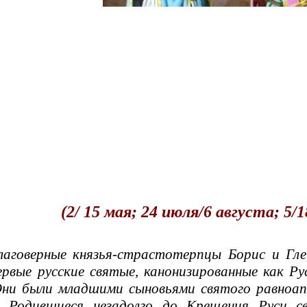
(2/ 15 мая; 24 июля/6 августа; 5/
говерные князья-страстотерпцы Борис и Гле
рвые русские святые, канонизированные как Р
Они были младшими сыновьями святого равноап
. Родившиеся незадолго до Крещения Руси 