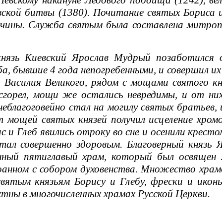
Невскому накануне Ледового побоища (1242), в
вской битвы (1380). Почитание святых Бориса и
нчины. Служба святым была составлена митроп
язь Киевский Ярослав Мудрый позаботился 
ба, бывшие 4 года непогребенными, и совершил их
 Василия Великого, рядом с мощами святого кн
горел, мощи же остались невредимы, и от них
неблагоговейно стал на могилу святых братьев,
т мощей святых князей получил исцеление хро
с и Глеб явились отроку во сне и осенили кресто
стал совершенно здоровым. Благоверный князь
нный пятиглавый храм, который был освящен
анном с собором духовенства. Множество храм
святым князьям Борису и Глебу, фрески и ико
тны в многочисленных храмах Русской Церкви.