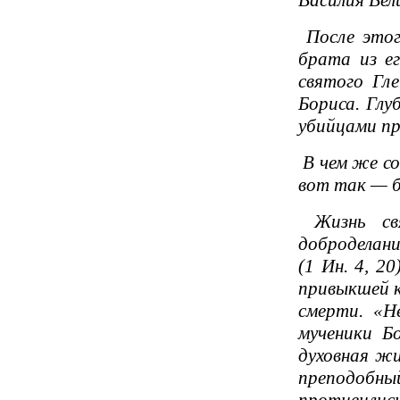
Василия Вел
После этог
брата из е
святого Гле
Бориса. Глу
убийцами пр
В чем же со
вот так — б
Жизнь свя
доброделани
(1 Ин. 4, 2
привыкшей к
смерти. «Н
мученики Б
духовная жи
преподобны