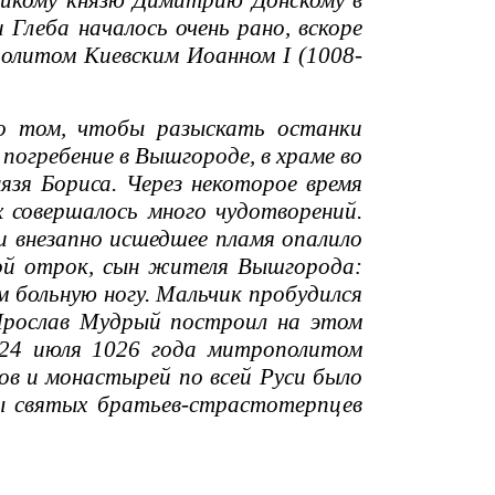
еликому князю Димитрию Донскому в
 Глеба началось очень рано, вскоре
олитом Киевским Иоанном I (1008-
о том, чтобы разыскать останки
 погребение в Вышгороде, в храме во
язя Бориса. Через некоторое время
 совершалось много чудотворений.
 и внезапно исшедшее пламя опалило
мой отрок, сын жителя Вышгорода:
м больную ногу. Мальчик пробудился
 Ярослав Мудрый построил на этом
 24 июля 1026 года митрополитом
ов и монастырей по всей Руси было
ны святых братьев-страстотерпцев