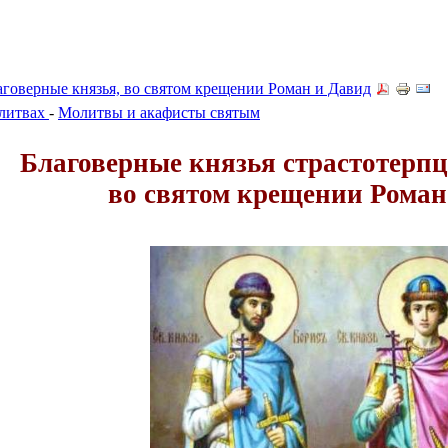
аговерные князья, во святом крещении Роман и Давид
олитвах
-
Молитвы и акафисты святым
Благоверные князья страстотерпц
во святом крещении Роман