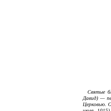
Святые бла
Давид) — пе
Церковью. 
июля 1015)