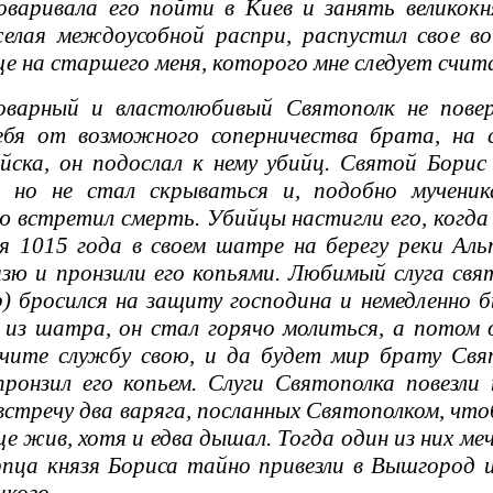
варивала его пойти в Киев и занять великокн
желая междоусобной распри, распустил свое в
еще на старшего меня, которого мне следует счи
арный и властолюбивый Святополк не повери
ебя от возможного соперничества брата, на
йска, он подослал к нему убийц. Святой Бори
, но не стал скрываться и, подобно мученик
 встретил смерть. Убийцы настигли его, когда 
я 1015 года в своем шатре на берегу реки Ал
зю и пронзили его копьями. Любимый слуга свя
р) бросился на защиту господина и немедленно 
из шатра, он стал горячо молиться, а потом 
чите службу свою, и да будет мир брату Свят
ронзил его копьем. Слуги Святополка повезли
встречу два варяга, посланных Святополком, что
е жив, хотя и едва дышал. Тогда один из них меч
ца князя Бориса тайно привезли в Вышгород и