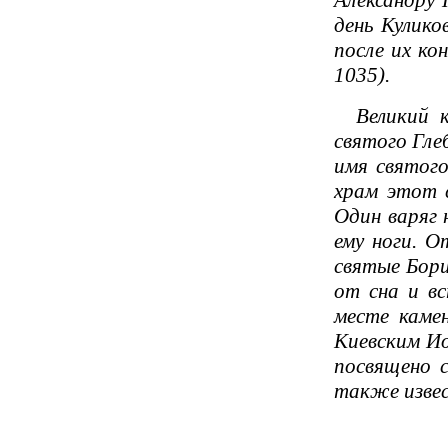
Александру 
день Кулико
после их ко
1035).
Великий кн
святого Гле
имя святого
храм этот с
Один варяг 
ему ноги. О
святые Бори
от сна и в
месте каме
Киевским Ио
посвящено 
также извес