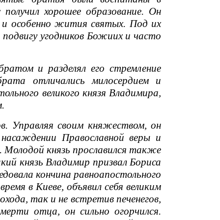
получил хорошее образование. Он
 и особенно жития святых. Под их
 подвигу угодников Божиих и часто
ратом и разделял его стремление
брата отличались милосердием и
ольного великого князя Владимира,
.
. Управляя своим княжеством, он
 насаждении Православной веры и
. Молодой князь прославился также
икий князь Владимир призвал Бориса
следовала кончина равноапостольного
ремя в Киеве, объявил себя великим
охода, так и не встретив печенегов,
смерти отца, он сильно огорчился.