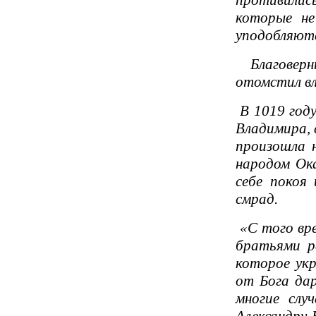
противилис
которые н
уподобляютс
Благоверны
отомстил вл
В 1019 году
Владимира, 
произошла н
народом Ока
себе покоя
смрад.
«С того вре
братьями р
которое укр
от Бога дар
многие слу