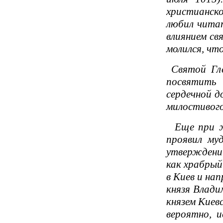
христианск
любил чита
влиянием св
молился, чт
Святой Гле
посвятить 
сердечной д
милостивого
Еще при жи
проявил му
утверждении
как храбрый
в Киев и на
князя Влади
князем Киев
вероятно, и