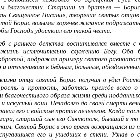
ом благочестии. Старший из братьев — Борис 
ть Священное Писание, творения святых отцов
ятой Борис возымел горячее желание подражать
обы Господь удостоил его такой чести.
б с раннего детства воспитывался вместе с б
жизнь исключительно служению Богу. Оба 
обротой, подражая примеру святого равноапост
 и отзывчивого к бедным, больным, обездоленным
зни отца святой Борис получил в удел Ростов
дрость и кротость, заботясь прежде всего о
 благочестивого образа жизни среди подданных
 и искусный воин. Незадолго до своей смерти вел
правил его с войском против печенегов. Когда по
мира, старший сын его Святополк, бывший в то в
ским. Святой Борис в это время возвращался из п
спугавшихся его и ушедших в степи. Узнав о 