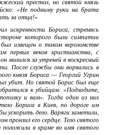
яжеский престол, но святой князь
ойско: «Не подниму руки на брата
тать за отца!»
л искренности Бориса; стремясь
 стороне которого были симпатии
с был извещен о таком вероломстве
ам первых веков христианства, с
он молился за утреней в воскресный
ьты. После службы они ворвались в
того князя Бориса — Георгий Угрин
был убит. Но святой Борис был еще
обратился к убийцам: «Подходите,
ополку и вам». Тогда один из них
 тело Бориса в Киев, по дороге им
бы ускорить дело. Варяги заметили,
ом пронзил его сердце. Тело святого
 положили в храме во имя святого