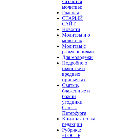
читаются
молитвы:
Главная
СТАРЫЙ
САЙТ
Новости
Молитвы и о
молитвах
Молитвы с
разъяснениями
Для молодёжи
Подробно о
пьянстве и
вредных
привычках
Святые,
блаженные и
божии
угодники
Санкт-
Петербурга
Книжная полка
редакции
Рубрика:
«ГОСТЬ