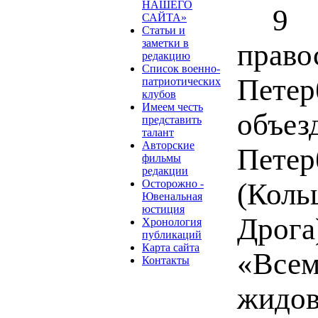
НАШЕГО
9 
САЙТА»
Статьи и
заметки в
пра
редакцию
Список военно-
Пете
патриотических
клубов
Имеем честь
объ
представить
талант
Авторские
Пет
фильмы
редакции
Осторожно -
(Кол
Ювенальная
юстиция
Дрога
Хронология
публикаций
Карта сайта
«Вс
Контакты
жидов