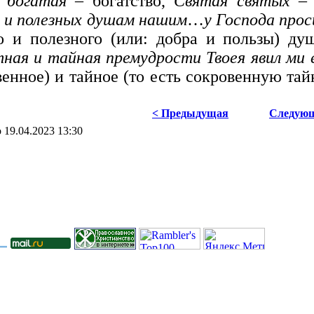
,
богатая
– богатство,
Святая святых
– 
 и полезных душам нашим
…
у Господа про
о и полезного (или: добра и пользы) д
тная и тайная премудрости Твоея явил ми 
венное) и тайное (то есть сокровенную та
< Предыдущая
Следующ
19.04.2023 13:30