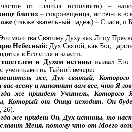
частие от глагола исполняти) – напол
вище благих
– сокровещница, источник всег
лаже
(также звательный падеж) – Спаси, о 
Это молитва Святому Духу как Лицу Пресв
арю Небесный
: Дух Святой, как Бог, царст
одится в Его силе и власти.
тешетелем и Духом истины
назвал Его 
 с учениками на Тайной вечере:
тешитель же, Дух святый, Которого
 вас всему и напомнит вам все, что Я го
огда же приидет Учитель, Которого
ы, Который от Отца исходит, Он буд
, 26).
гда же придет Он, Дух истины, то нас
славит Меня, потому что от Моего воз