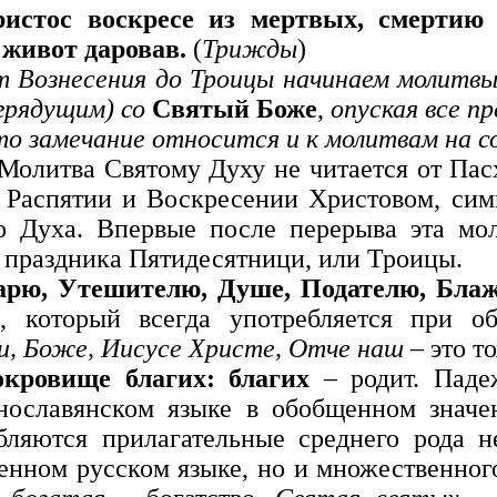
ристос воскресе из мертвых, смертию
 живот даровав.
(
Трижды
)
 Вознесения до Троицы начинаем молитвы 
 грядущим) со
Святый Боже
,
опуская все п
о замечание относится и к молитвам на с
Молитва Святому Духу не читается от Пас
 Распятии и Воскресении Христовом, си
о Духа. Впервые после перерыва эта мо
 праздника Пятидесятници, или Троицы.
арю, Утешителю, Душе, Подателю, Бла
, который всегда употребляется при о
и, Боже, Иисусе Христе, Отче наш
– это т
окровище благих: благих
– родит. Паде
нославянском языке в обобщенном значе
бляются прилагательные среднего рода н
енном русском языке, но и множественног