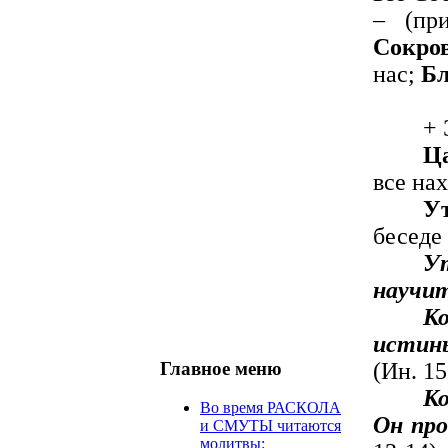
– (при
Сокро
нас;
Б
+ 
Ц
все нах
У
беседе
У
научит
К
истин
Главное меню
(Ин. 15
Ко
Во время РАСКОЛА
Он про
и СМУТЫ читаются
молитвы: