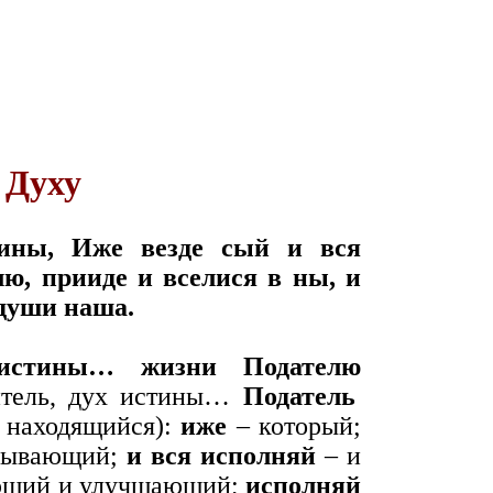
 Духу
ины, Иже везде сый и вся
ю, прииде и вселися в ны, и
 души наша.
истины… жизни Подателю
итель, дух истины…
Податель
 находящийся):
иже
– который;
бывающий;
и вся исполняй
– и
яющий и улучшающий;
исполняй