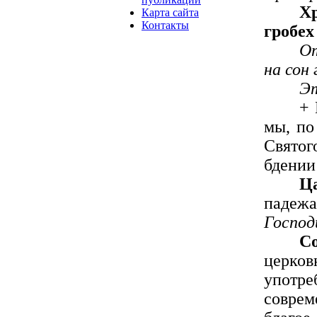
Х
Карта сайта
Контакты
гробех
От
на сон
Эт
+ 
мы, по
Святог
бдении
Ц
падежа
Господ
С
церков
употре
соврем