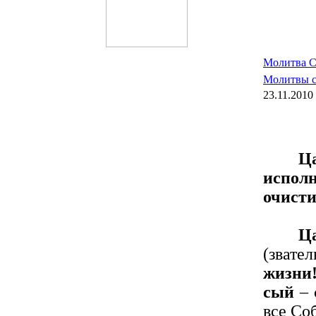
Молитва С
Молитвы с
23.11.2010
Ц
исполн
очисти
Ц
(звате
жизни
сый
– 
все Со