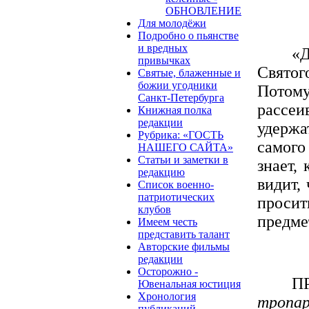
ОБНОВЛЕНИЕ
Для молодёжи
Подробно о пьянстве
и вредных
«Д
привычках
Святог
Святые, блаженные и
божии угодники
Потому 
Санкт-Петербурга
рассеи
Книжная полка
редакции
удержа
Рубрика: «ГОСТЬ
самого
НАШЕГО САЙТА»
Статьи и заметки в
знает,
редакцию
видит,
Список военно-
патриотических
просит
клубов
предме
Имеем честь
представить талант
Авторские фильмы
редакции
Осторожно -
П
Ювенальная юстиция
Хронология
тропар
публикаций