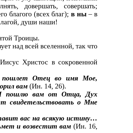
нять, довершать, совершать;
о благого (всех благ);
в ны
– в
Благой, души наши!
ятой Троицы.
вует над всей вселенной, так что
Иисус Христос в сокровенной
 пошлет Отец во имя Мое,
ворил вам
(Ин. 14, 26).
 Я пошлю вам от Отца, Дух
ет свидетельствовать о Мне
тавит вас на всякую истину…
ьмет и возвестит вам
(Ин. 16,