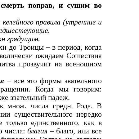
 смерть поправ, и сущим во
келейного правила (утренние и
редшествующие.
он грядущим.
хи до Троицы – в период, когда
мволически ожидаем Сошествия
литва прозвучит на всенощном
же
– все это формы звательного
бращении. Когда мы говорим:
оже звательный падеж.
ж множ. числа средн. Рода. В
нии существительного нередко
е только единственного, как в
о числа:
благая
– благо, или все