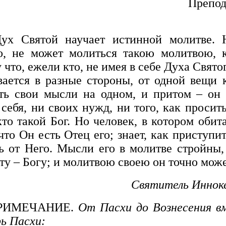
Препод
ух Святой научает истинной молитве. 
о, не может молиться такою молитвою, к
что, ежели кто, не имея в себе Духа Святог
вается в разные стороны, от одной вещи 
ть свои мысли на одном, и притом – он
 себя, ни своих нужд, ни того, как просить
 кто такой Бог. Но человек, в котором обит
 что Он есть Отец его; знает, как приступи
ь от Него. Мысли его в молитве стройны
ту – Богу; и молитвою своею он точно може
Святитель Иннок
РИМЕЧАНИЕ.
От Пасхи до Вознесения в
ь Пасхи: