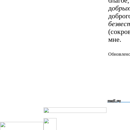
благое
д
обрых
доброг
безвес
(сокро
мне.
Обновлено 