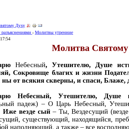
вятому Духу
 разъяснениями
-
Молитвы утренние
 17:54
Молитва Святому
арю
Небесный
, Утешителю, Душе ист
яй, Сокровище благих и жизни Подател
 ны от всякия скверны, и спаси, Блаже,
арю Небесный, Утешителю, Душе 
льный падеж) – О Царь Небесный, Утеш
! Иже везде сый
– Ты, Вездесущий (везде
сущий, существующий, находящийся, пре
бой наполняющий, а также – все восполн