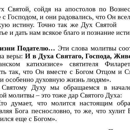
х Святой, сойдя на апостолов по Возне
 с Господом, и они радовались, что Он всел
кую истину. Точно так же Дух Святой м
ье и дать нам всякое благо и познание ист
изни Подателю…
Эти слова молитвы соот
а веры:
И в Духа Святаго, Господа, Ж
ианском катихизисе» святителя Филаре
ть так, что Он вместе с Богом Отцом и 
 и особенно духовную жизнь людям».
 Святому Духу мы обращаемся в начале
ой молитвы – это тоже дар Святого Духа:
то думает, что молится настоящим обра
вляя Бога песнословно, то же, что хулит 
ился еще с Богом».