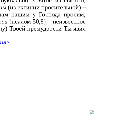
буквально: Святое из святого;
сим
(из ектинии просительной) –
ушам нашим у Господа просим;
еси
(псалом 50,8) – неизвестное
йну) Твоей премудрости Ты явил
ая >