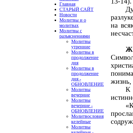
13-14).
Главная
Ду
СТАРЫЙ САЙТ
Новости
разлуке
Молитвы и о
на вся
молитвах
Молитвы с
несчаст
разъяснениями
Молитвы
утренние
Ж
Молитвы в
Символ
продолжение
дня
христ
Молитвы в
понима
продолжение
дня -
жизнь,
ОБНОВЛЕНИЕ
К
Молитвы
вечерние
истинн
Молитвы
«К
вечерние -
ОБНОВЛЕНИЕ
просла
Молитвословия
содруж
келейные
Молитвы
келейные -