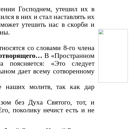
сении Господнем, утешил их в
ился в них и стал наставлять их
ожет утешить нас в скорби и
ины.
носятся со словами 8-го члена
ивотворящего…
В «Пространном
та поясняется: «Это следует
Сыном дает всему сотворенному
 наших молитв, так как дар
зом без Духа Святого, тот, и
Его, поколику нечист есть и не