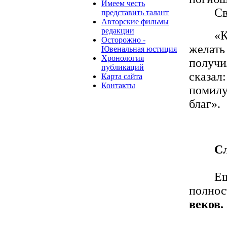
Имеем честь
Св
представить талант
Авторские фильмы
редакции
«К
Осторожно -
желать
Ювенальная юстиция
Хронология
получи
публикаций
сказал
Карта сайта
Контакты
помилу
благ».
Сл
Ещ
полнос
веков.