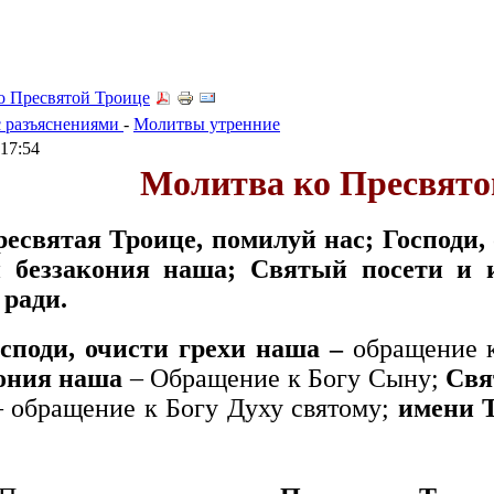
о Пресвятой Троице
 разъяснениями
-
Молитвы утренние
 17:54
Молитва ко Пресвято
есвятая Троице, помилуй нас; Господи,
и беззакония наша; Святый посети и
 ради.
споди, очисти грехи наша –
обращение 
кония наша
– Обращение к Богу Сыну;
Свя
– обращение к Богу Духу святому;
имени Т