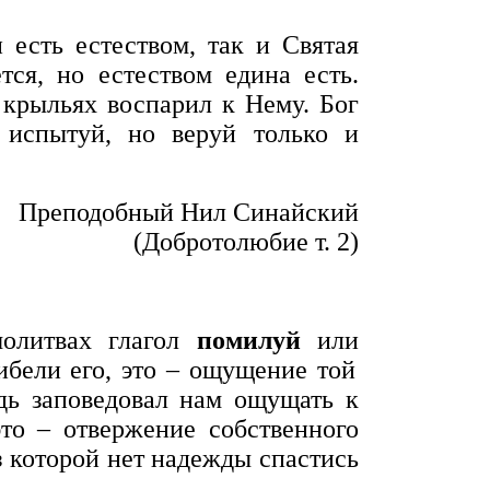
 есть естеством, так и Святая
тся, но естеством едина есть.
 крыльях воспарил к Нему. Бог
испытуй, но веруй только и
Преподобный Нил Синайский
(Добротолюбие т. 2)
молитвах глагол
помилуй
или
бели его, это – ощущение той
одь заповедовал нам ощущать к
то – отвержение собственного
з которой нет надежды спастись