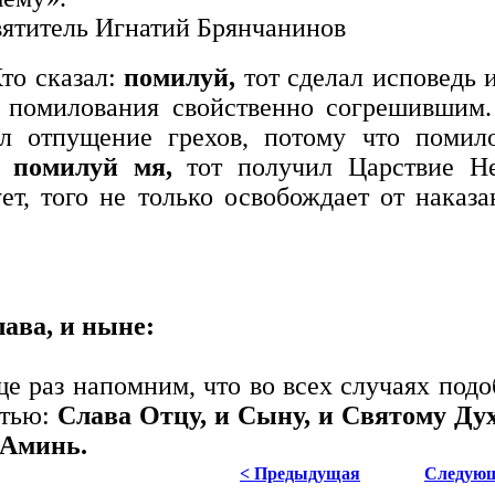
ятитель Игнатий Брянчанинов
то сказал:
помилуй,
тот сделал исповедь и
 помилования свойственно согрешившим.
л отпущение грехов, потому что помило
:
помилуй мя,
тот получил Царствие Неб
ет, того не только освобождает от наказа
ава, и ныне:
е раз напомним, что во всех случаях под
тью:
Слава Отцу, и Сыну, и Святому Духу
 Аминь.
< Предыдущая
Следующ