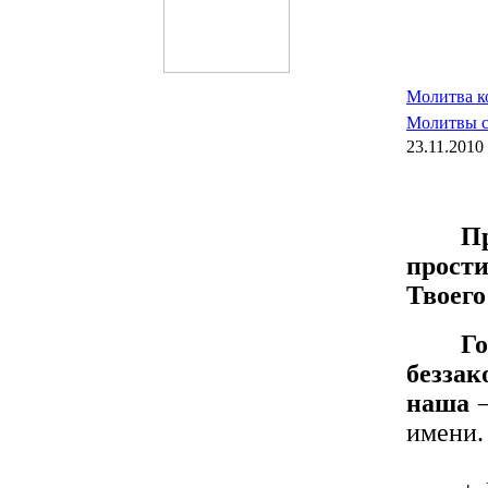
Молитва к
Молитвы с
23.11.2010
Пр
прост
Твоего
Го
безза
наша
имени.