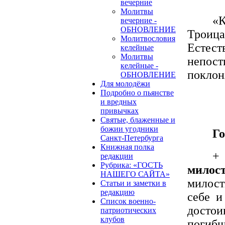
вечерние
Молитвы
«К
вечерние -
ОБНОВЛЕНИЕ
Троица
Молитвословия
Естест
келейные
Молитвы
непос
келейные -
поклоня
ОБНОВЛЕНИЕ
Для молодёжи
Подробно о пьянстве
и вредных
привычках
Святые, блаженные и
божии угодники
Го
Санкт-Петербурга
Книжная полка
+
редакции
Рубрика: «ГОСТЬ
милост
НАШЕГО САЙТА»
милост
Статьи и заметки в
редакцию
себе и
Список военно-
достои
патриотических
клубов
погибш