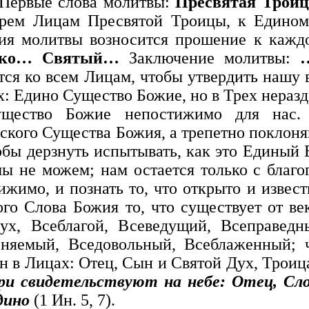
Первые слова молитвы:
Пресвятая Троиц
рем Лицам Пресвятой Троицы, к Едином
ия молитвы возносится прошение к кажд
ыко… Святый…
Заключение молитвы:
тся ко всем Лицам, чтобы утвердить нашу 
х: Едино Существо Божие, но в Трех нераз
ущество Божие непостижимо для нас.
ского Существа Божия, а трепетно поклоняю
обы дерзнуть испытывать, как это Единый 
ы не можем; нам остается только с благог
ижимо, и познать то, что открыто и извес
ого Слова Божия то, что существует от ве
ух, Всеблагой, Всеведущий, Всеправедн
няемый, Вседовольный, Всеблаженный; 
н в Лицах: Отец, Сын и Святой Дух, Троиц
ри свидетельствуют на небе: Отец, Сл
дино
(1 Ин. 5, 7).