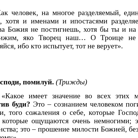
ак человек, на многое разделяемый, един
, хотя и именами и ипостасями разделяе
ва Божия не постигнешь, хотя бы ты и на
тижим, яко Творец наш… О Троице не 
йся, ибо кто испытует, тот не верует».
споди, помилуй.
(Трижды)
 «Какое имеет значение во всех этих 
ив буди?
Это – сознанием человеком поги
и, того сожаления о себе, которые Госп
 которые ощущаются очень немногими; э
нства; это – прошение милости Божией, бе
ему».