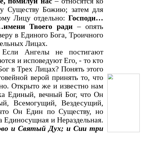
е, помилуй нас
– относятся ко
у Существу Божию; затем для
ому Лицу отдельно:
Господи…
…имени Твоего ради
– опять
веру в Единого Бога, Троичного
дельных Лицах.
 Если Ангелы не постигают
тся и исповедуют Его, - то кто
Бог в Трех Лицах? Понять этого
овейной верой принять то, что
тно. Открыто же и известно нам
ка Единый, вечный Бог, что Он
ый, Всемогущий, Вездесущий,
что Он Един по Существу, но
а Единосущная и Нераздельная.
ово и Святый Дух; и Сии три