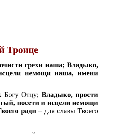
й Троице
 очисти грехи наша; Владыко,
 исцели немощи наша, имени
к Богу Отцу;
Владыко, прости
тый, посети и исцели немощи
воего ради
– для славы Твоего