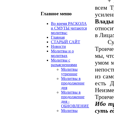
+ 
всем Т
Главное меню
усилен
Влад
Во время РАСКОЛА
относи
и СМУТЫ читаются
молитвы:
в Лица
Главная
С
СТАРЫЙ САЙТ
Новости
Троиче
Молитвы и о
мы, чт
молитвах
Молитвы с
умом м
разъяснениями
непост
Молитвы
утренние
из сам
Молитвы в
есть Д
продолжение
дня
Неизме
Молитвы в
Троиче
продолжение
дня -
Ибо т
ОБНОВЛЕНИЕ
суть е
Молитвы