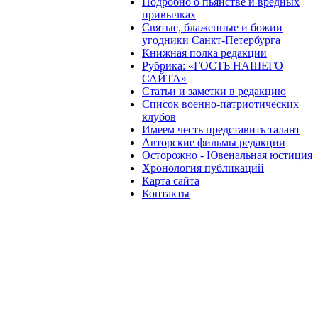
Подробно о пьянстве и вредных
привычках
Святые, блаженные и божии
угодники Санкт-Петербурга
Книжная полка редакции
Рубрика: «ГОСТЬ НАШЕГО
САЙТА»
Статьи и заметки в редакцию
Список военно-патриотических
клубов
Имеем честь представить талант
Авторские фильмы редакции
Осторожно - Ювенальная юстиция
Хронология публикаций
Карта сайта
Контакты