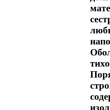
мате
сест
люб
на
Обо
тих
Пор
ст
со
изол