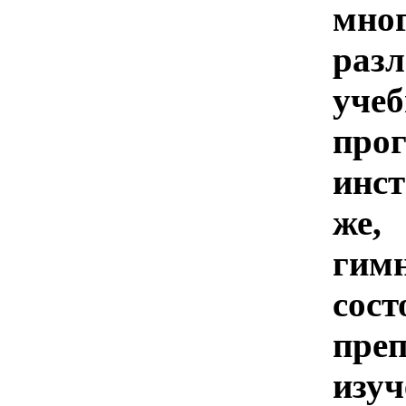
мн
ра
учеб
про
инст
же,
ги
со
преп
изу