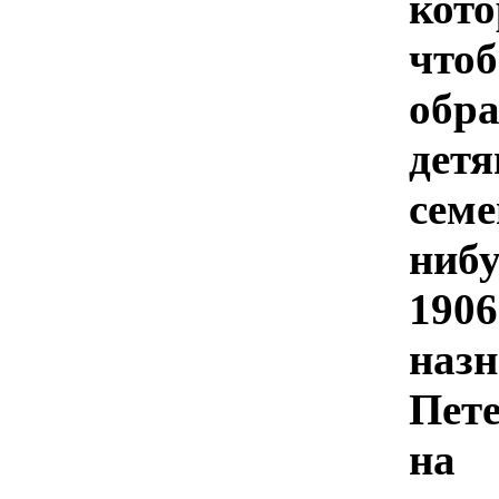
кото
чт
обр
дет
семе
ниб
190
назн
Пет
н