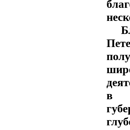
бла
неск
Б
Пет
пол
шир
деят
в 
губ
глу