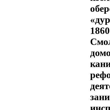
обе
«ду
186
Смо
дом
кани
реф
деят
зани
инс