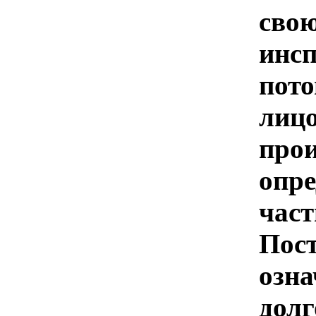
сво
инсп
пото
ли
про
опр
ча
Пос
оз
дол