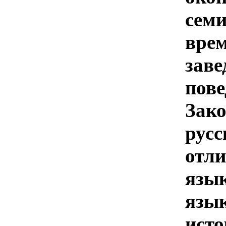
сем
вре
зав
пове
Зак
русс
отл
язы
язы
ист