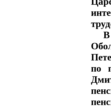
Цар
инт
труд
В
Обо
Пет
по 
Дми
пенс
пен