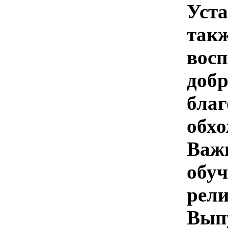
Уст
та
вос
доб
бла
обх
Важ
обу
рел
Вып