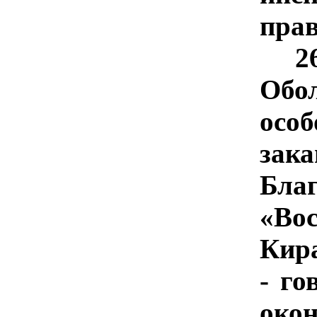
прав
2
Обо
ос
зак
Бл
«Во
Кир
- го
око