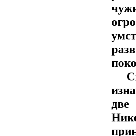
чу
огр
умс
раз
поко
С
изна
дв
Ни
при