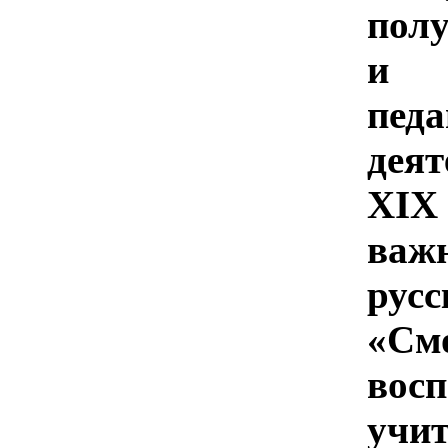
пол
и 
педа
дея
Х
I
Х
важ
ру
«См
во
учит