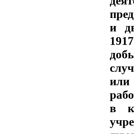
дея
пре
и д
191
доб
слу
или
рабо
в к
уч