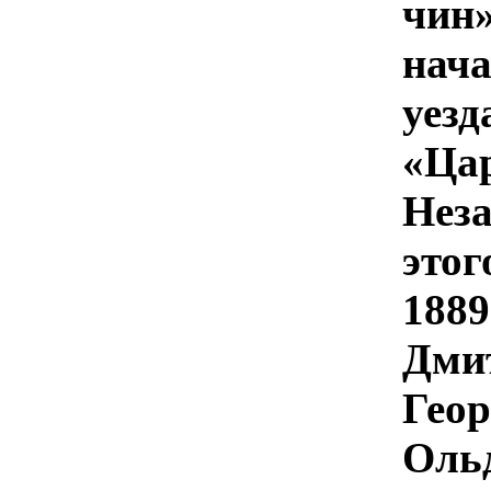
чин
нач
уез
«Ца
Нез
это
1889
Дми
Гео
Оль