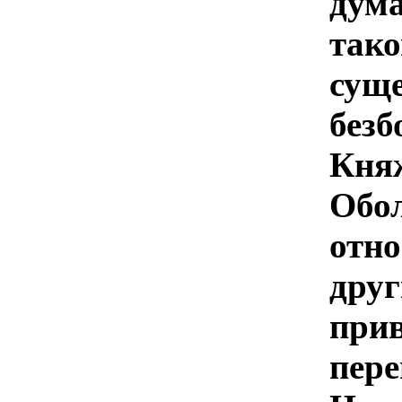
дум
та
сущ
без
Кня
Обо
отн
дру
при
пер