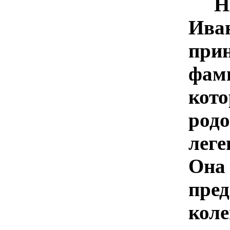
Н
Ива
при
фам
ко
ро
леге
О
пре
кол