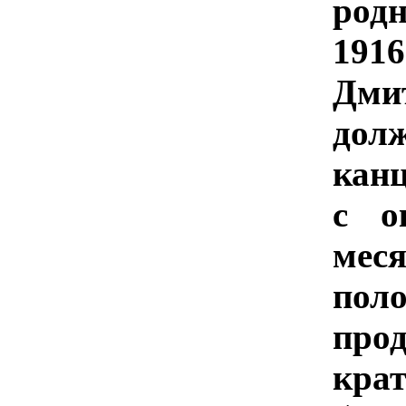
род
191
Дм
дол
канц
с о
мес
пол
пр
кра