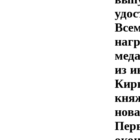
удос
Все
наг
мед
из и
Кир
кня
нов
Пер
око