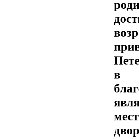
род
дос
во
при
Пет
в С
бл
явл
мес
двор