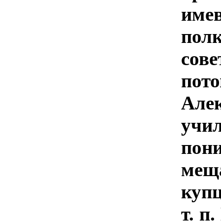
име
пол
со
пот
Але
учи
пони
мещ
купц
т. п