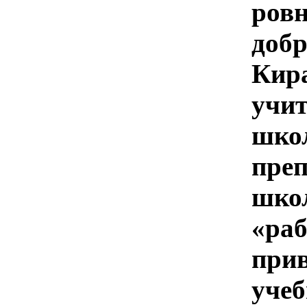
ро
доб
Кир
учи
шк
пре
шко
«раб
при
учеб