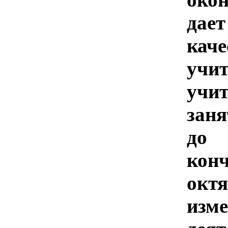
дае
ка
учи
учи
заня
до 
ко
окт
из