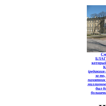
См
БЛАГ
который
К
(
редакция 
за то,
памятник 
миллионов
был б
большеви