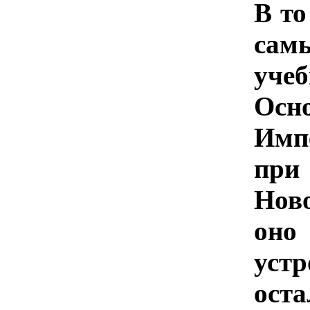
В то
сам
уче
Осн
Имп
пр
Нов
оно
уст
оста