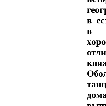
гео
в ес
в 
хор
отл
кня
Обо
тан
дом
вы