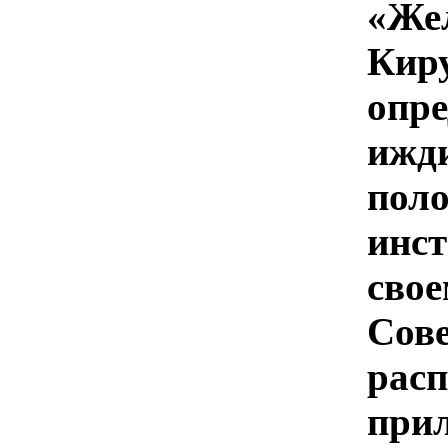
«Же
Кир
опр
ижд
по
инс
сво
Сов
рас
при