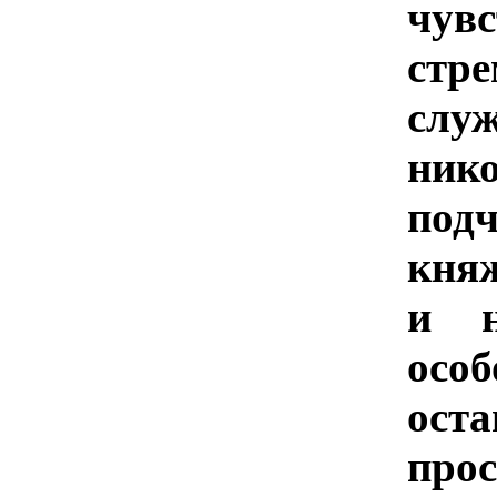
чув
стр
слу
ни
под
кня
и н
ос
оста
про