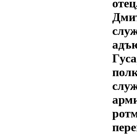
от
Дми
сл
ад
Гус
пол
слу
арм
рот
пер