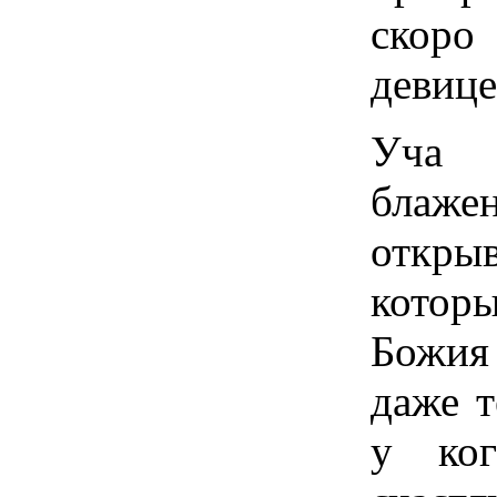
скоро
девице
Уча 
блаж
откры
котор
Божия
даже т
у ко