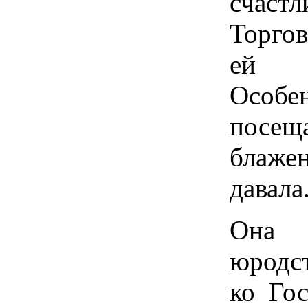
счаст
Торго
ей ч
Особ
посе
блаж
давала
Она 
юродс
ко Го