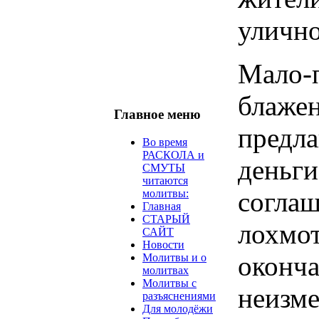
уличн
Мало
блаже
Главное меню
предл
Во время
РАСКОЛА и
деньг
СМУТЫ
читаются
согла
молитвы:
Главная
СТАРЫЙ
лохмо
САЙТ
Новости
оконч
Молитвы и о
молитвах
Молитвы с
неизм
разъяснениями
Для молодёжи