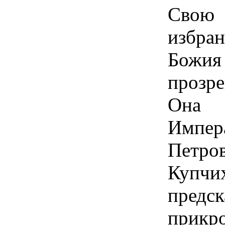
Свою
избран
Божия
прозр
Она 
Импе
Петро
Куп
пре
прикро