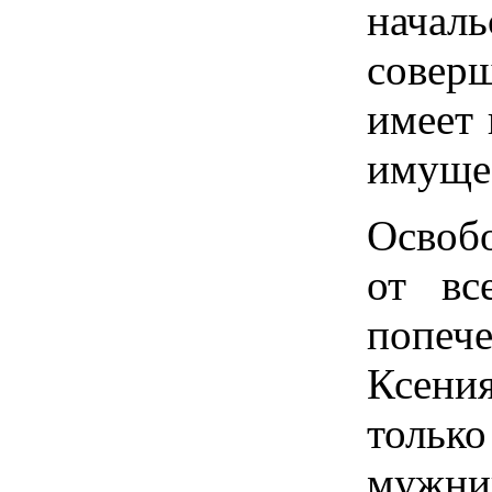
началь
совер
имеет 
имущес
Освоб
от вс
попече
Ксени
только
мужни