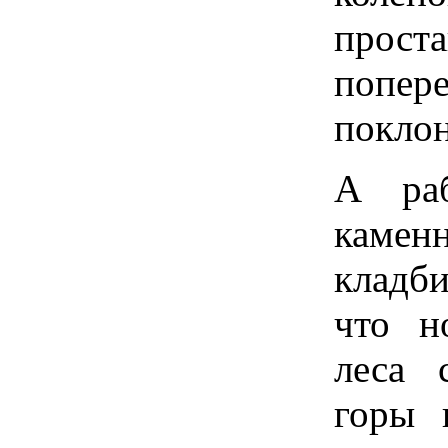
проста
попе
поклон
А раб
камен
кладби
что н
леса 
горы 