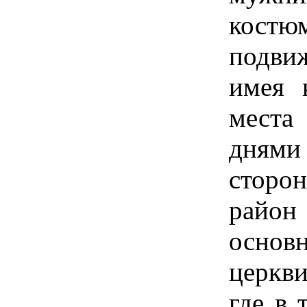
костю
подви
имея 
места
днями
сторон
район
осно
церкви
где в 