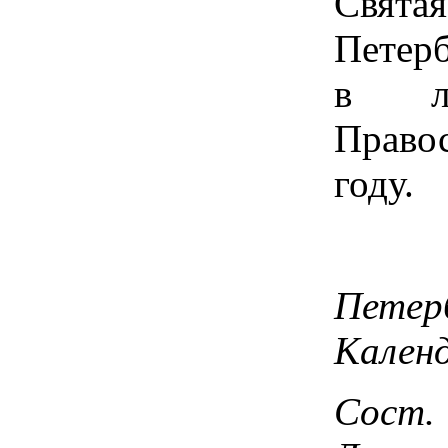
Свят
Петер
в ли
Право
году.
Пете
Календ
Сост.