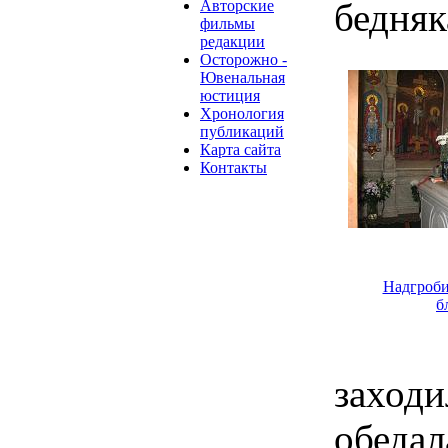
бедняк
Авторские
фильмы
редакции
Осторожно -
Ювенальная
юстиция
Хронология
публикаций
Карта сайта
Контакты
Надгроби
б
заход
обедал