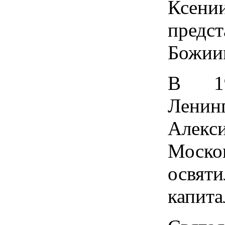
Ксени
предст
Божии
В 19
Ленин
Алекс
Моско
освя
капита