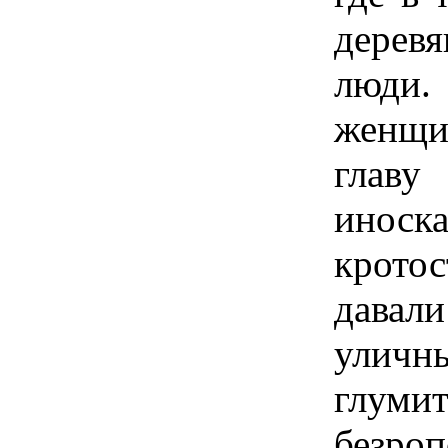
дерев
люди.
женщи
гла
иноск
крото
давал
улич
глуми
безро