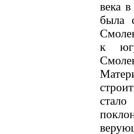
века в
была 
Смоле
к юг
Смол
Матер
строи
стал
покл
верую