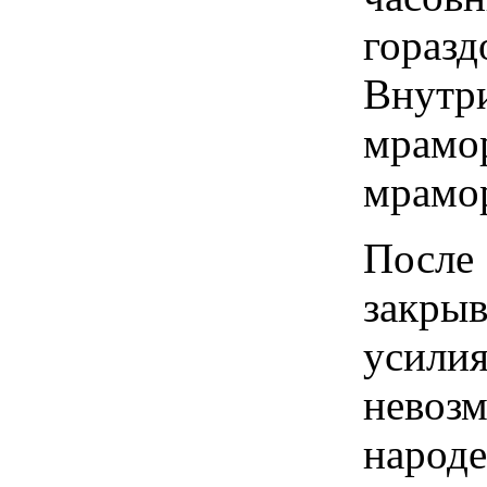
гора
Внут
мрам
мрамо
После
закры
уси
невоз
наро