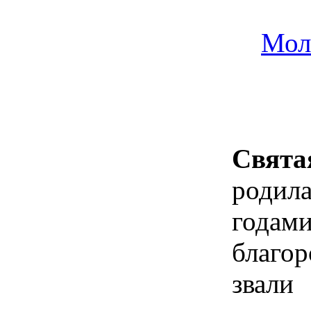
Мол
Свят
родил
года
благо
звали