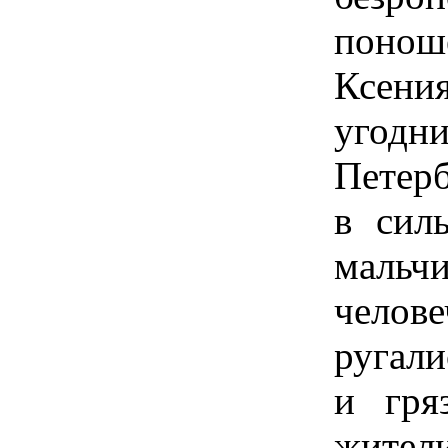
понош
Ксени
угод
Петерб
в силь
мальч
челов
ругали
и гря
жите