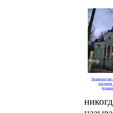
Знаменитая 
часовня
блаже
никогд
назыв