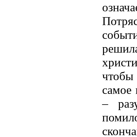
означ
Потр
собы
реши
христ
чтобы
самое 
– раз
пом
сконча