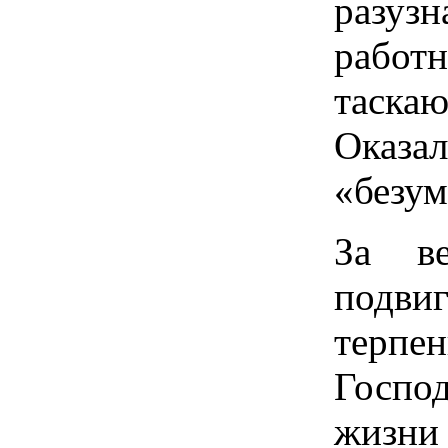
разуз
рабо
таск
Оказа
«безум
За ве
под
терпен
Госпо
жизни