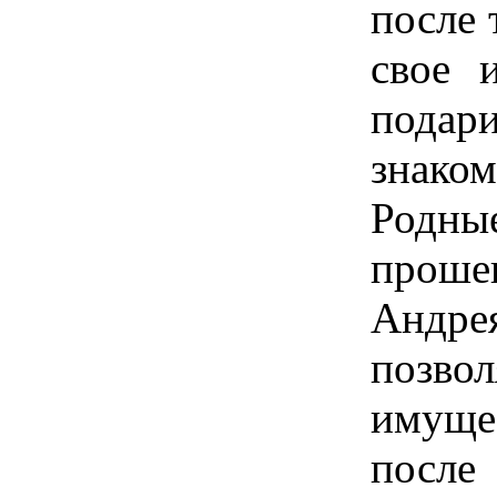
после 
свое 
пода
знако
Родн
проше
Андре
позвол
имуще
посл