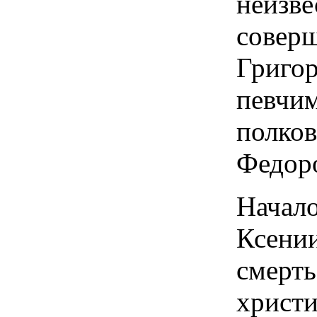
неиз
сове
Григор
певч
пол
Федор
Нача
Ксени
смер
христ