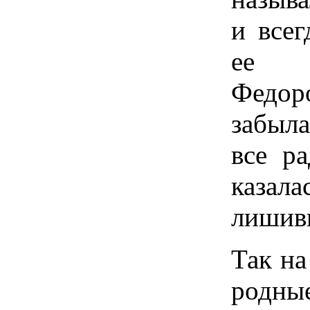
и всег
ее 
Федор
забыла
все р
казал
лишивш
Так на
родны