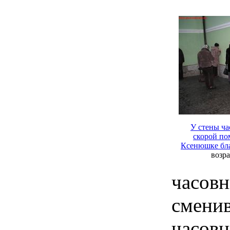
У стены ча
скорой п
Ксенюшке бл
возр
часов
смен
часов