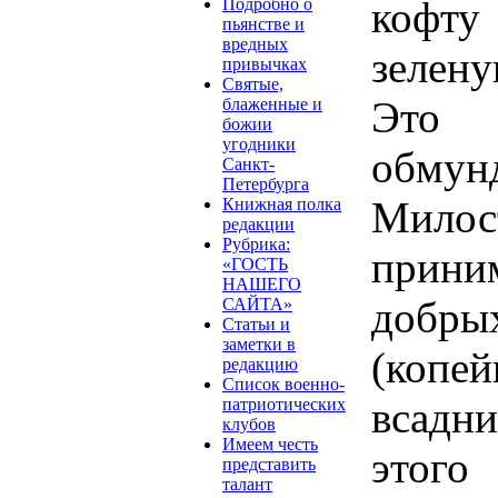
кофту
Подробно о
пьянстве и
вредных
зелен
привычках
Святые,
Это 
блаженные и
божии
угодники
обму
Санкт-
Петербурга
Мило
Книжная полка
редакции
Рубрика:
прини
«ГОСТЬ
НАШЕГО
добры
САЙТА»
Статьи и
заметки в
(коп
редакцию
Список военно-
всадн
патриотических
клубов
Имеем честь
этого
представить
талант