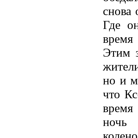
снова 
Где о
время
Этим з
жител
но и м
что Кс
время 
ночь
колен