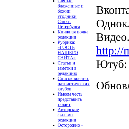
Святые,
блаженные и
Вконт
божии
угодники
Однок
Санкт-
Петербурга
Книжная полка
Видео
редакции
Рубрика:
http:/
«ГОСТЬ
НАШЕГО
САЙТА»
Ютуб
Статьи и
заметки в
редакцию
Список военно-
Обновл
патриотических
клубов
Имеем честь
представить
талант
Авторские
фильмы
редакции
Осторожно -