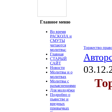
Главное меню
Во время
РАСКОЛА и
СМУТЫ
читаются
Торжество право
молитвы:
Автор
Главная
СТАРЫЙ
САЙТ
03.12.
Новости
Молитвы и о
молитвах
То
Молитвы с
разъяснениями
Для молодёжи
Подробно о
пьянстве и
вредных
привычках