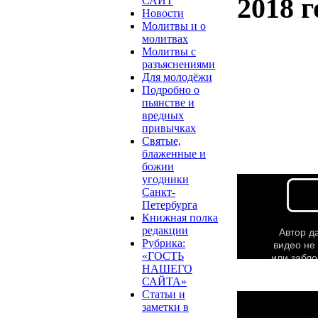
2018 г
САЙТ
Новости
Молитвы и о
молитвах
Молитвы с
разъяснениями
Для молодёжи
Подробно о
пьянстве и
вредных
привычках
Святые,
блаженные и
божии
угодники
Санкт-
Петербурга
Книжная полка
редакции
Рубрика:
«ГОСТЬ
НАШЕГО
САЙТА»
Статьи и
заметки в