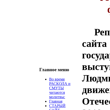
Р
сайт
госуд
выст
Главное меню
Люд
Во время
РАСКОЛА и
движ
СМУТЫ
читаются
молитвы:
Отече
Главная
СТАРЫЙ