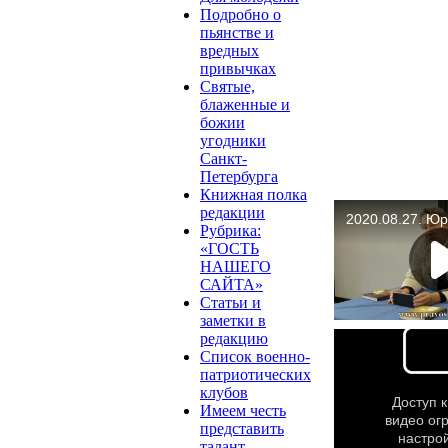
Подробно о
пьянстве и
вредных
привычках
Святые,
блаженные и
божии
угодники
Санкт-
Петербурга
Книжная полка
редакции
Рубрика:
«ГОСТЬ
НАШЕГО
САЙТА»
Статьи и
заметки в
редакцию
Список военно-
патриотических
клубов
Имеем честь
представить
талант