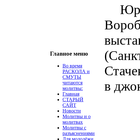
Ю
Воро
выста
(Санк
Главное меню
Во время
Стачек
РАСКОЛА и
СМУТЫ
в джо
читаются
молитвы:
Главная
СТАРЫЙ
САЙТ
Новости
Молитвы и о
молитвах
Молитвы с
разъяснениями
Для молодёжи