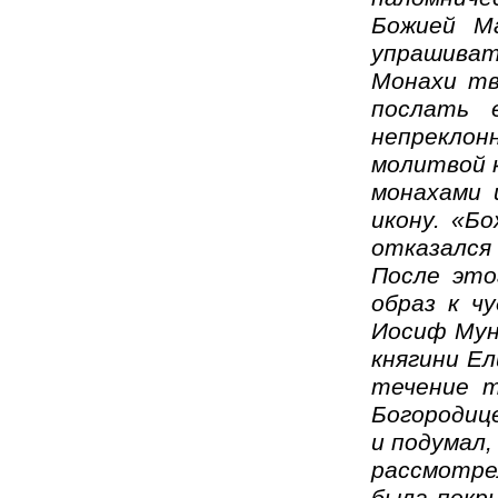
Божией М
упрашиват
Монахи тв
послать 
непреклон
молитвой 
монахами 
икону. «Б
отказался
После это
образ к ч
Иосиф Мун
княгини Е
течение т
Богородице
и подумал,
рассмотре