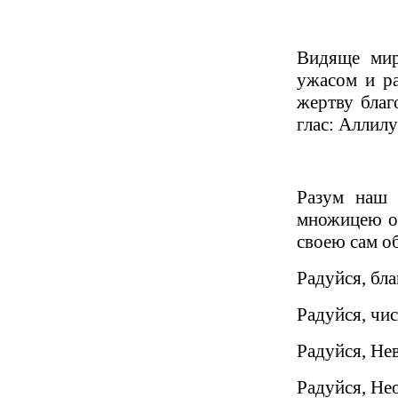
Видяще мир
ужасом и ра
жертву благ
глас: Аллилу
Разум наш 
множицею от
своею сам об
Радуйся, бл
Радуйся, чи
Радуйся, Не
Радуйся, Не