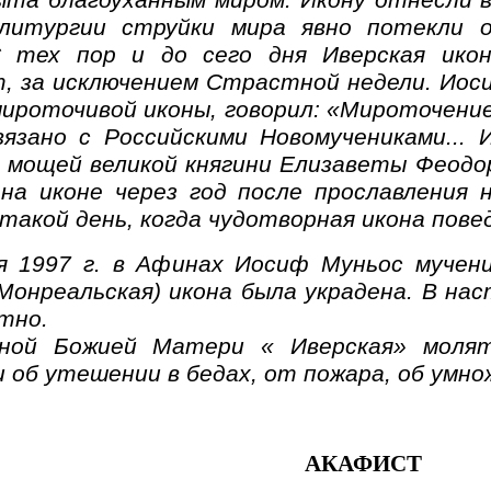
ыта благоуханным миром. Икону отнесли в
литургии струйки мира явно потекли 
С тех пор и до сего дня Иверская ико
, за исключением Страстной недели. Иос
мироточивой иконы, говорил: «Мироточени
вязано с Российскими Новомучениками... 
 мощей великой княгини Елизаветы Феодо
 на иконе через год после прославления 
акой день, когда чудотворная икона повед
я 1997 г. в Афинах Иосиф Муньос мучени
(Монреальская) икона была украдена. В н
тно.
оной Божией Матери « Иверская» молят
 об утешении в бедах, от пожара, об умно
АКАФИСТ