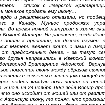
атери - список с Иверской Вратарницы
ь монахов продать ему икону…
ердо и решительно отказали, но пообещ
его в Канаду. Муньос продолжал упр
ны. Во время ночной литургии в храме с
к Божией Матери. На рассвете, когда Иоси
и пошли к пристани, их догнал игумен, 
ожья Матерь желает ехать с вами в Амер
 от предложенных денег, - за такую св
го друзья направились в Иверский мона
удотворной Вратарнице Афонской. Вернув
ьос поместил икону между образом свято
лизаветы и ковчегом с частицами мощей св
рех недель каждую ночь читал он пере
. В ночь на 24 ноября 1982 года Иосиф про
 что оно исходит от мощей или от разлит
л Афонскую икону, то понял, что произошл