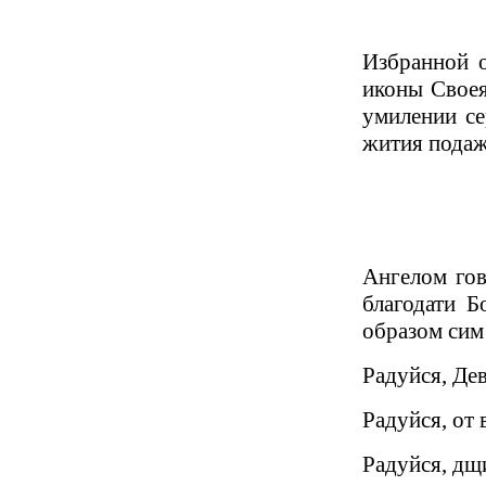
Избранной о
иконы Своея
умилении се
жития подаж
Ангелом гов
благодати 
образом сим
Радуйся, Де
Радуйся, от 
Радуйся, дщ