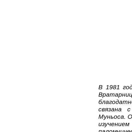
В 1981 го
Вратарниц
благодатн
связана с
Муньоса. О
изучение
паломниче