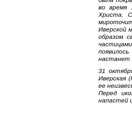
была покр
во время 
Христа. 
мироточит
Иверской 
образом с
частицами
появилось
настанет т
31 октябр
Иверская 
ее неизвес
Перед ик
напастей и