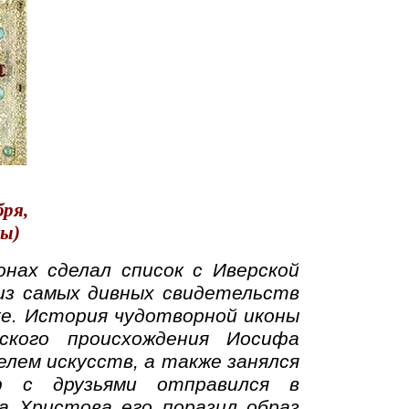
бря,
цы)
онах сделал список с Иверской
из самых дивных свидетельств
е. История чудотворной иконы
нского происхождения Иосифа
елем искусств, а также занялся
ф с друзьями отправился в
а Христова его поразил образ