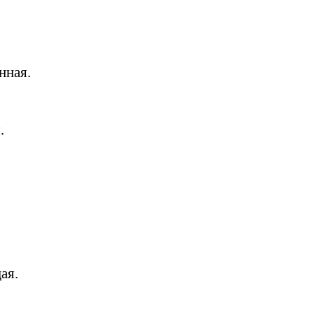
нная.
.
ая.