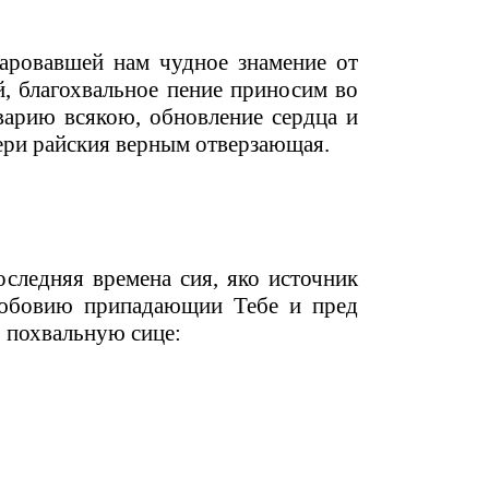
даровавшей нам чудное знамение от
, благохвальное пение приносим во
варию всякою, обновление сердца и
вери райския верным отверзающая.
оследняя времена сия, яко источник
любовию припадающии Тебе и пред
 похвальную сице: