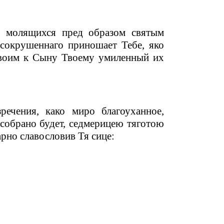
о молящихся пред образом святым
 сокрушеннаго приношает Тебе, яко
 Твоим к Сыну Твоему умиленный их
ечения, како миро благоуханное,
собрано будет, седмерицею тяготою
арно славословив Тя сице: