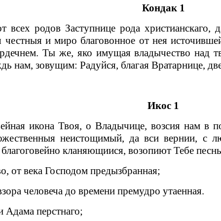
Кондак 1
т всех родов Заступнице рода христианскаго, 
 честныя и миро благовонное от нея источившей
рдечнем. Ты же, яко имущая владычество над т
дь нам, зовущим: Радуйся, благая Вратарнице, д
Икос 1
ейная икона Твоя, о Владычице, возсия нам в п
Божественныя неистощимый, да вси вернии, с 
 благоговейно кланяющиися, возопиют Тебе песнь
во, от века Господом предызбранная;
взора человеча до времени премудро утаенная.
и Адама перстнаго;