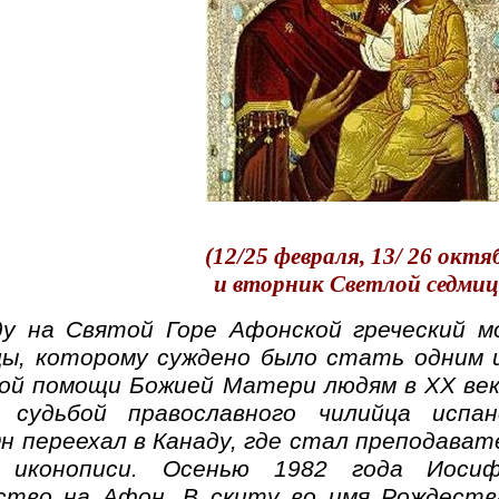
(12/25 февраля, 13/ 26 октя
и вторник Светлой седми
ду на Святой Горе Афонской греческий м
ы, которому суждено было стать одним 
ой помощи Божией Матери людям в XX век
 судьбой православного чилийца испа
н переехал в Канаду, где стал преподават
м иконописи. Осенью 1982 года Иоси
ство на Афон. В скиту во имя Рождеств