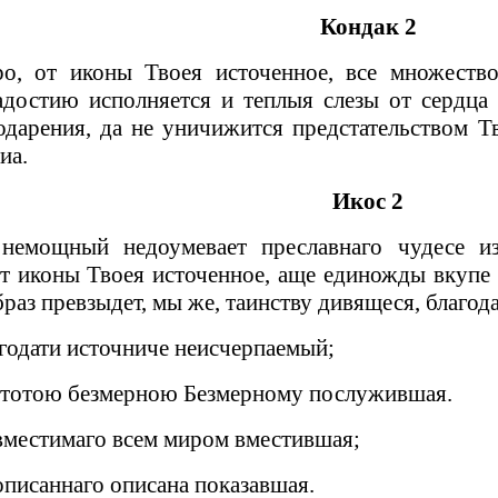
Кондак 2
о, от иконы Твоея источенное, все множеств
достию исполняется и теплыя слезы от сердца
одарения, да не уничижится предстательством
иа.
Икос 2
немощный недоумевает преславнаго чудесе изр
 иконы Твоея источенное, аще единожды вкупе 
раз превзыдет, мы же, таинству дивящеся, благод
агодати источниче неисчерпаемый;
стотою безмерною Безмерному послужившая.
вместимаго всем миром вместившая;
описаннаго описана показавшая.