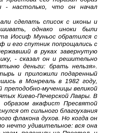
 - настолько, что он начал
али сделать список с иконы и
ашивать, однако иноки были
кита Иосиф Муньос обратился с
ф и его спутник попрощались с
державший в руках завернутую
ику, - сказал он и решительно
ятыню деньги: брать нельзя».
стырь и приложили подаренный
шись в Монреаль в 1982 году,
й преподобно-мученицы великой
ятых Киево-Печерской Лавры. В
д образом акафист Пресвятой
снулся от сильного благоухания
ого флакона духов. Но когда он
о нечто удивительное: вся она