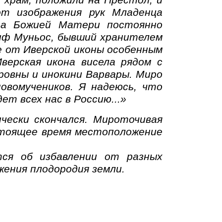
 храм, положили на Престол, и
от изображения рук Младенца
на Божией Матери постоянно
иф Муньос, бывший хранителем
е от Иверской иконы особенным
Иверская икона висела рядом с
ровны и инокини Варвары. Миро
новомучеников. Я надеюсь, что
ет всех нас в Россию...»
чески скончался. Мироточивая
астоящее время местоположение
ся об избавлении от разных
жения плодородия земли.