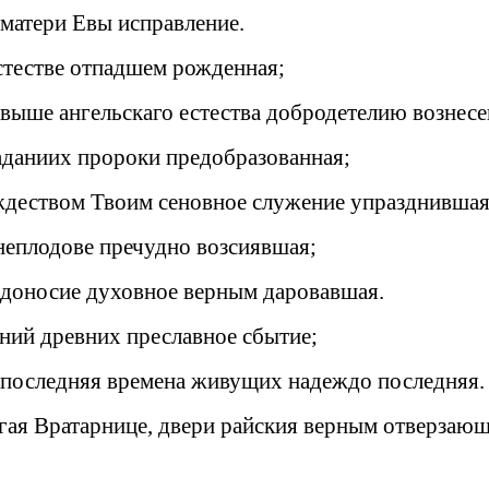
аматери Евы исправление.
естестве отпадшем рожденная;
евыше ангельскаго естества добродетелию вознесе
гаданиих пророки предобразованная;
ждеством Твоим сеновное служение упразднившая
 неплодове пречудно возсиявшая;
одоносие духовное верным даровавшая.
яний древних преславное сбытие;
в последняя времена живущих надеждо последняя.
агая Вратарнице, двери райския верным отверзающ