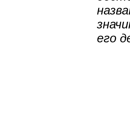
назв
знач
его д