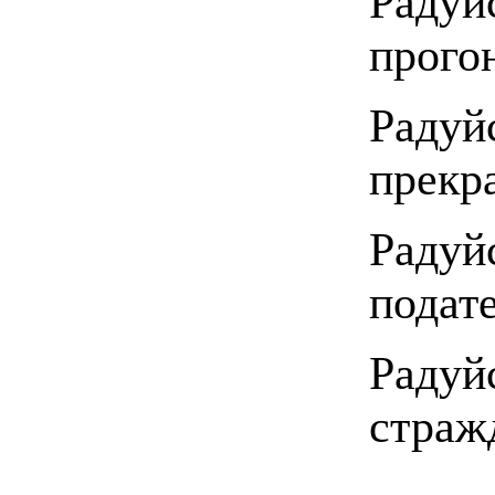
Ра
прого
Раду
прекр
Радуй
подат
Радуй
страж