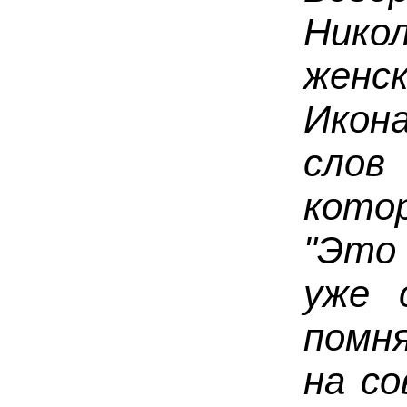
Нико
женс
Икон
слов
кото
"Это
уже 
помн
на с