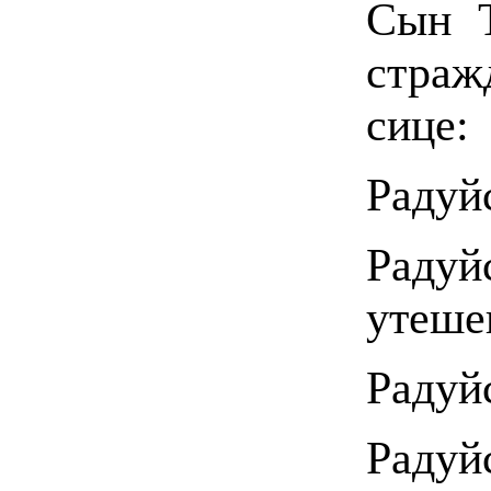
Сын Т
страж
сице:
Радуй
Рад
утеше
Радуй
Рад