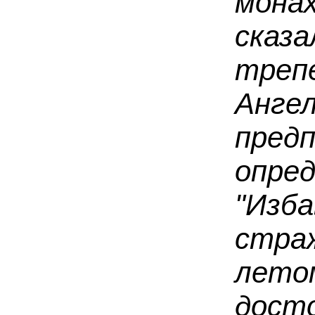
монах
ска
треп
Анг
пред
опред
"Из
стра
лето
дост