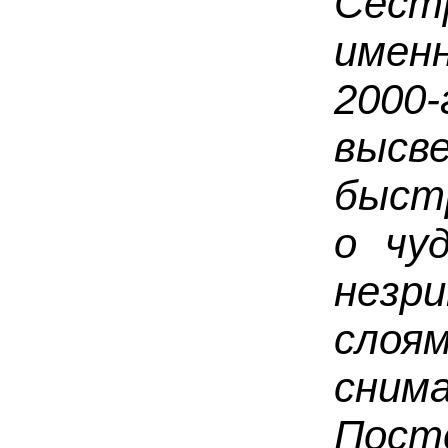
Сест
имен
2000-
выс
быст
о чу
незр
слоя
снима
Пост