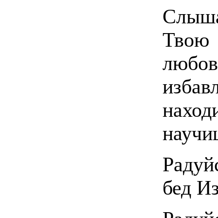
Слыша
Твою
люб
изб
нахо
научи
Радуй
бед И