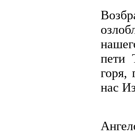
Возб
озлоб
нашег
пети 
горя,
нас И
Ангел