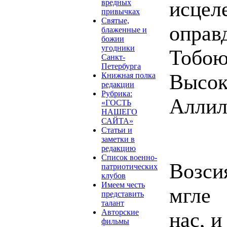
исце
вредных
привычках
Святые,
опра
блаженные и
божии
угодники
Тобою
Санкт-
Петербурга
Высо
Книжная полка
редакции
Рубрика:
Аллил
«ГОСТЬ
НАШЕГО
САЙТА»
Статьи и
заметки в
редакцию
Список военно-
Возси
патриотических
клубов
Имеем честь
мгле
представить
талант
Авторские
нас, и
фильмы