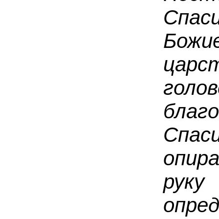
Спас
Божи
царс
голо
благ
Спас
опир
рук
опре