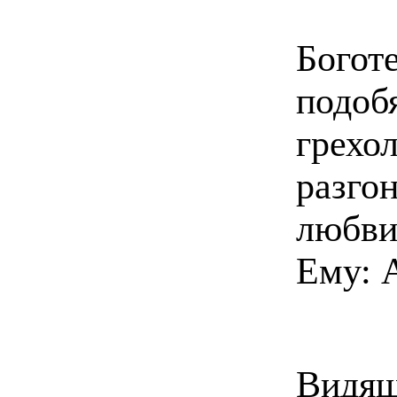
Бог
подоб
гре
разго
любви
Ему: 
Видящ