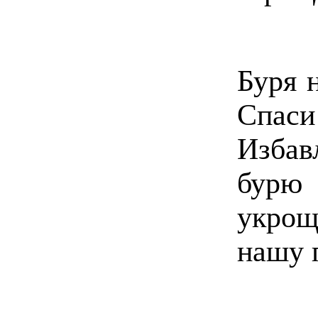
Буря 
Спаси
Избав
бурю
укро
нашу 