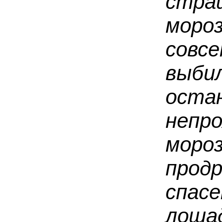
стра
моро
совс
выб
ос
непр
моро
про­д
спа
лоша