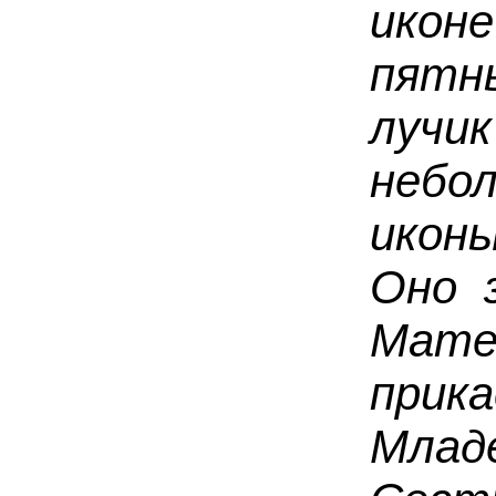
икон
пятн
луч
небо
икон
Оно 
Ма
прик
Мла