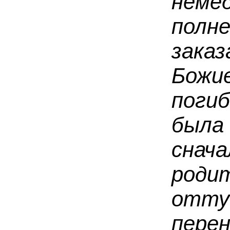
немед
полн
зака
Божи
поги
была
сн
род
отту
пере