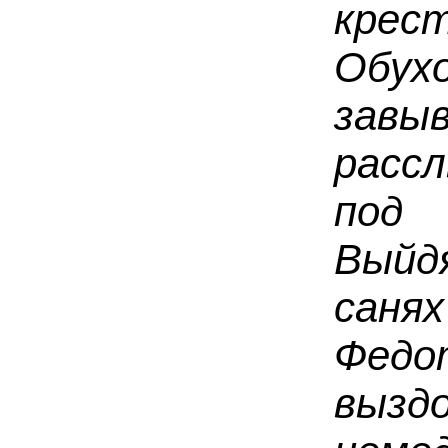
кре
Обу
завы
расс
под 
Выйдя
санях
Фед
выз