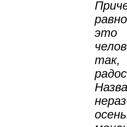
Прич
равн
эт
челов
так,
радо
Наз
нер
осен