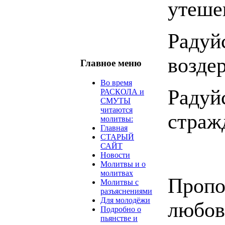
утеше
Радуй
возде
Главное меню
Во время
Радуйс
РАСКОЛА и
СМУТЫ
читаются
страж
молитвы:
Главная
СТАРЫЙ
САЙТ
Новости
Молитвы и о
молитвах
Проп
Молитвы с
разъяснениями
Для молодёжи
любо
Подробно о
пьянстве и