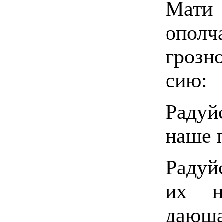
Мат
ополч
грозн
сию:
Радуй
наше 
Радуй
их н
дающа