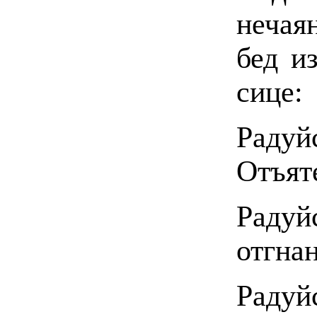
нечая
бед и
сице:
Радуй
Отъят
Радуй
отгнан
Радуй