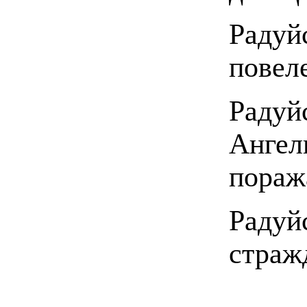
Радуй
повел
Рад
Анге
пораж
Радуй
страж