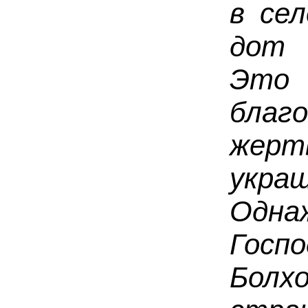
в се
дот 
Эт
благ
жер
укра
Од­н
Госпо
Бол