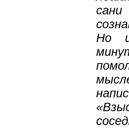
сани
созн
Но 
ми
помо
мыс
нап
«Взы
сосе