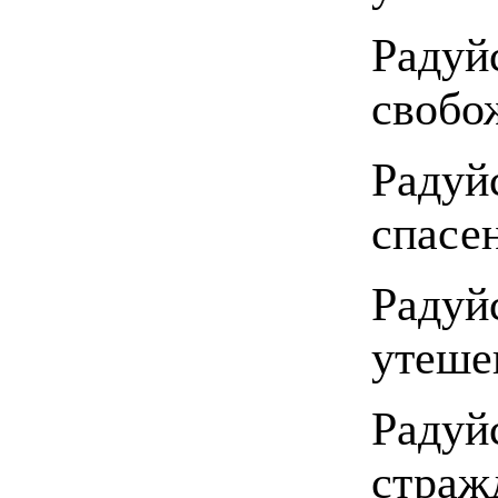
Рад
свобо
Радуй
спасе
Радуй
утеше
Радуй
страж