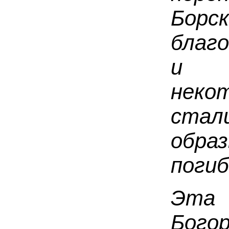
Борск
благ
и ч
неко
стал
обр
погиб
Эта
Бого