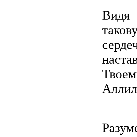
Видя 
так
серд
наст
Тво
Аллил
Разум