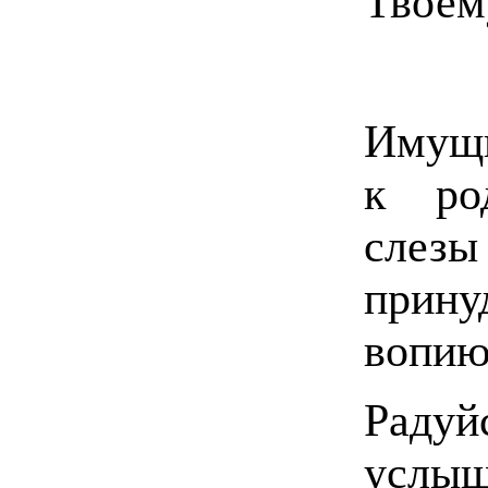
Твоем
Имущ
к ро
слезы 
прин
вопию
Радуй
услыш