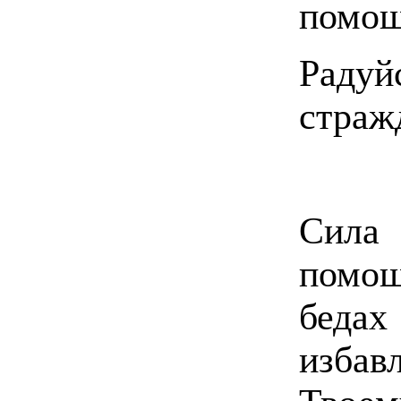
помощ
Радуй
страж
Сила
помо
бедах
изба