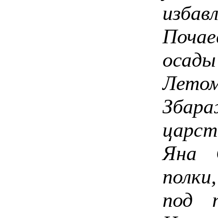
изб
Почае
осады
Лето
Збара
царст
Яна С
полки
под п