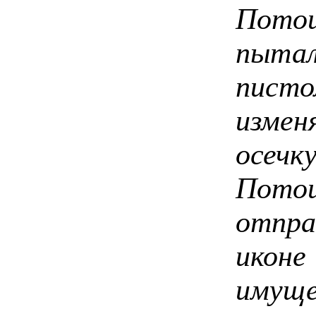
Пото
пыта
пист
измен
осечк
Пот
отпр
иконе
имущ