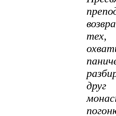
препо
возвр
тех,
охва
пани
разби
друг
мона
погон