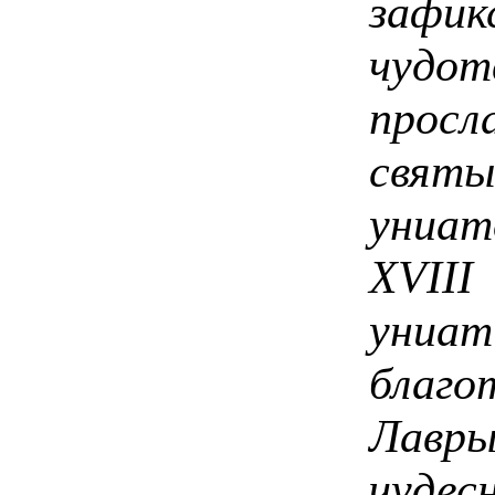
заф
чу
просл
святы
униат
ХVIII
униат
благо
Лав
чуде