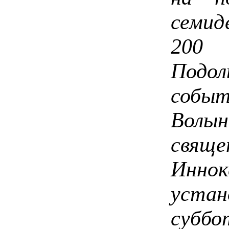
семид
200 
Подо
соб
Волын
свящ
Инно
устан
суббо