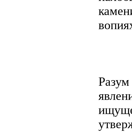
камен
вопия
Разу
явле
ищущ
утвер