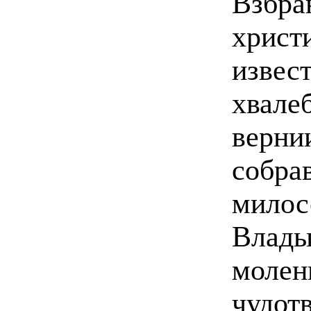
Взбр
христ
изве
хвал
верн
собра
милос
Влад
мол
чудо