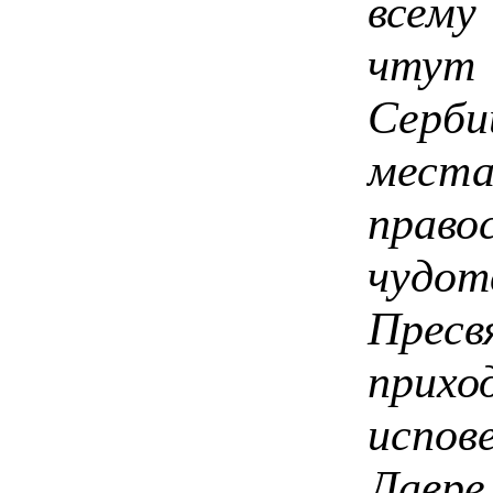
всему
чтут
Серб
мес
право
чуд
Пре
прихо
испо
Лавр