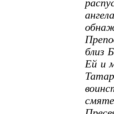
расп
анг
обн
Преп
близ 
Ей и 
Тата
воин
смят
Прес