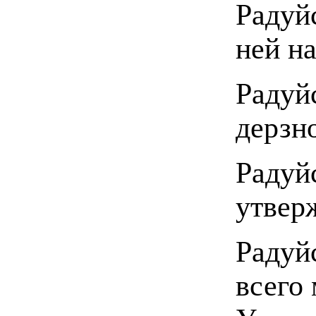
Радуйс
ней н
Радуй
дерзн
Радуй
утвер
Радуй
всего