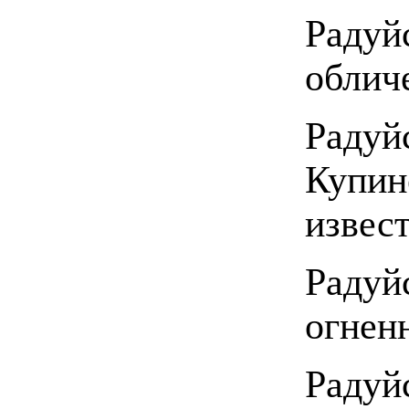
Радуй
облич
Радуй
Купин
извес
Радуй
огнен
Радуй