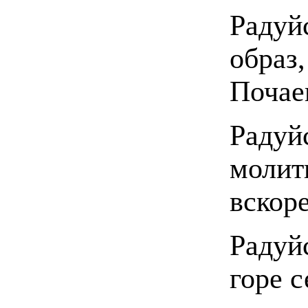
Радуй
образ,
Почае
Радуй
молит
вскор
Радуй
горе 