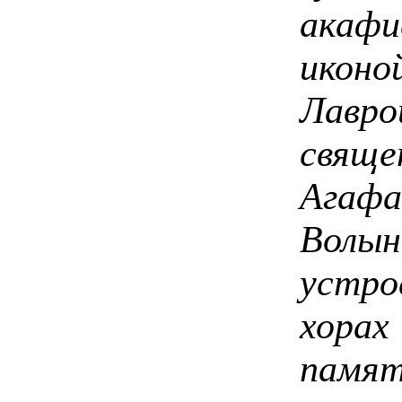
акафи
иконо
Лавро
свяще
Агафа
Волы
устр
хорах
памят