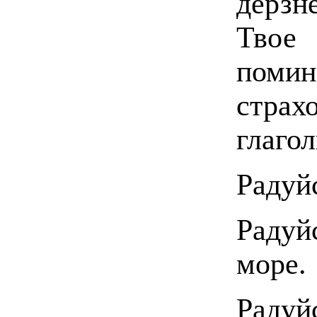
дерз
Твое
поми
страх
глаго
Радуй
Радуй
море.
Радуй