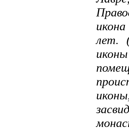
Прав
икон
лет. 
иконы
помещ
прои
икон
засв
монас