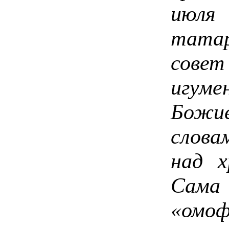
июля
тата
сове
игуме
Божи
слова
над х
Сама 
«омо