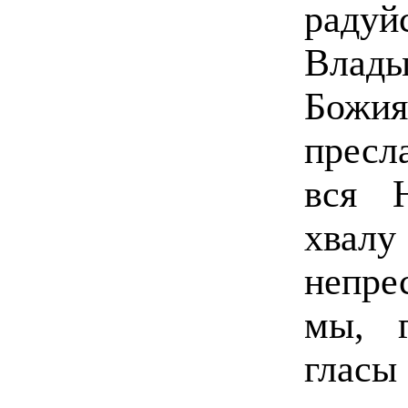
раду
Влады
Божи
пресл
вся 
хва
непре
мы, 
гласы