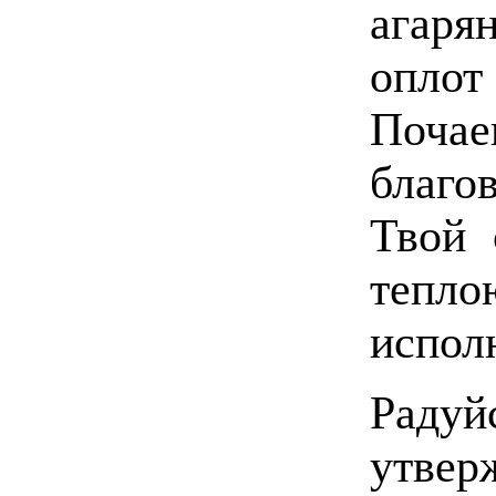
агаря
опло
Поч
благо
Твой 
тепл
испол
Радуй
утвер