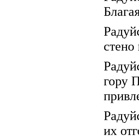
Блага
Радуй
стено
Радуй
гору 
привл
Радуй
их от