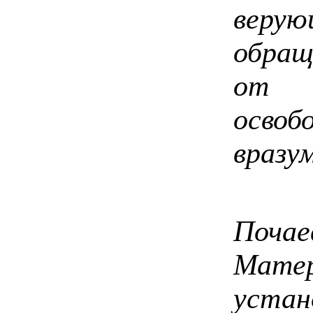
вер
обращ
от н
осво
вразу
Пра
Поча
Мат
уст