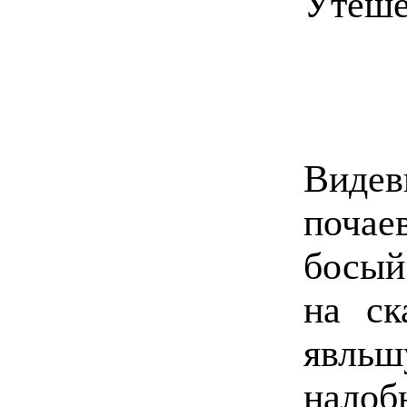
Утеше
Вид
почае
босый
на ск
явль
нало