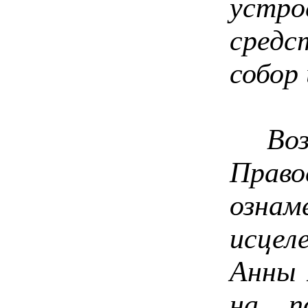
устр
средс
собор
Возвр
Право
озна
исце
Анны 
на п