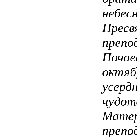
небе
Прес
пре
Поча
октя
усерд
чудот
Мате
препо