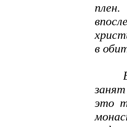
плен
впо
христ
в обит
В 17
занят
это т
мона