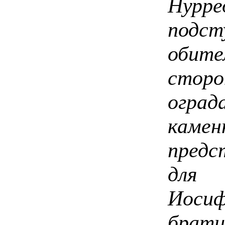
Нурр
подс
обите
сторо
огра
камен
предс
для 
Иоси
брати