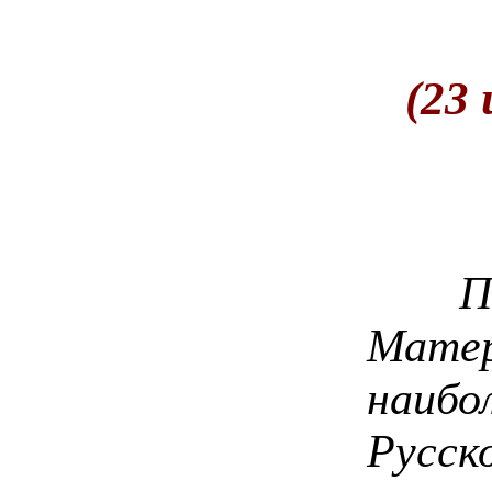
(23 
Поча
Матер
наиб
Русск