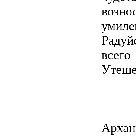
возно
умил
Радуй
все
Утеше
Арха