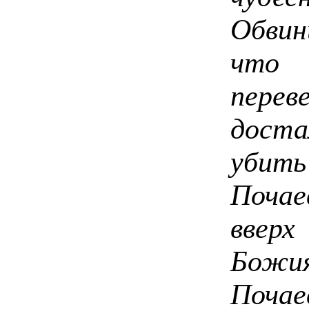
Обвин
что 
пере
дост
убить
Почае
вверх
Божи
Поча