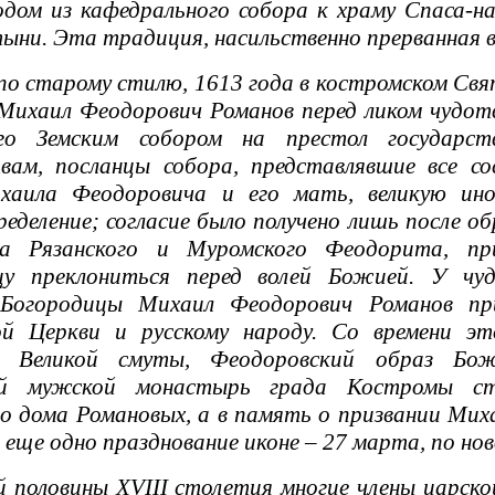
дом из кафедрального собора к храму Спаса-на
тыни. Эта традиция, насильственно прерванная в 
о старому стилю, 1613 года в костромском Св
Михаил Феодорович Романов перед ликом чудот
его Земским собором на престол государст
вам, посланцы собора, представлявшие все со
хаила Феодоровича и его мать, великую ин
ределение; согласие было получено лишь после о
па Рязанского и Муромского Феодорита, п
цу преклониться перед волей Божией. У чуд
Богородицы Михаил Феодорович Романов пр
ой Церкви и русскому народу. Со времени эт
ия Великой смуты, Феодоровский образ Б
ий мужской монастырь града Костромы с
о дома Романовых, а в память о призвании Ми
 еще одно празднование иконе – 27 марта, по но
оловины XVIII столетия многие члены царской 