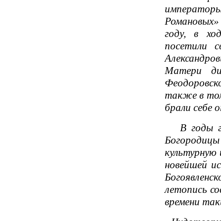
императоры,
Романовых» 
году, в хо
посетили с
Александро
Матери ди
Феодоровск
также в том
брали себе 
В годы гон
Богородицы 
культурную 
новейшей ис
Богоявленс
летопись со
времени так