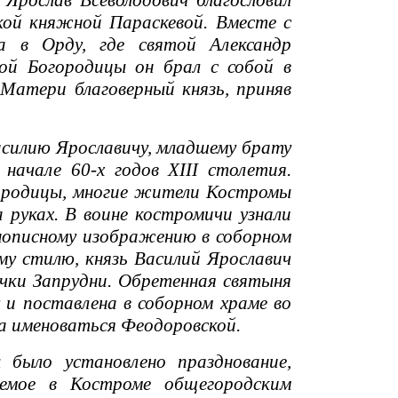
 Ярослав Всеволодович благословил
цкой княжной Параскевой. Вместе с
а в Орду, где святой Александр
ой Богородицы он брал с собой в
Матери благоверный князь, приняв
асилию Ярославичу, младшему брату
 начале 60-х годов XIII столетия.
огородицы, многие жители Костромы
 руках. В воине костромичи узнали
нописному изображению в соборном
му стилю, князь Василий Ярославич
речки Запрудни. Обретенная святыня
и поставлена в соборном храме во
ла именоваться Феодоровской.
ыло установлено празднование,
аемое в Костроме общегородским