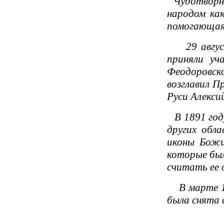
Чудотворна
народом ка
помогающая 
29 августа
приняли уч
Феодоровск
возглавил П
Руси Алексий
В 1891 год
других обла
иконы Божи
которые был
считать ее 
В марте 192
была снята 