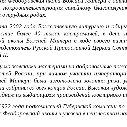
я Феодоровская икона Божией Матери с давних
к покровительствующая семейному благополучи
в трудных родах.
 2002 года Божественную литургию и общего
астие более 40 тысяч костромичей, в день п
ой иконы Божией Матери в ходе своего визи
редстоятель Русской Православной Церкви Свя
 II.
у московскими мастерами на добровольные пож
стей России, при личном участии императора 
ей Матери была изготовлена золотая риза, у
и собраны со всех концов России. Высокая худо
одним из выдающихся произведений ювелирного ис
2 года подкомиссией Губернской комиссии по 
с Феодоровский иконы и увезена в неизвестном на