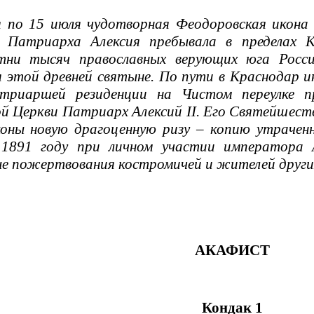
по 15 июля чудотворная Феодоровская икона
 Патриарха Алексия пребывала в пределах К
тни тысяч православных верующих юга Росси
 этой древней святыне. По пути в Краснодар ик
триаршей резиденции на Чистом переулке п
й Церкви Патриарх Алексий II. Его Святейшеств
оны новую драгоценную ризу – копию утраченн
1891 году при личном участии императора А
е пожертвования костромичей и жителей других
АКАФИСТ
Кондак 1