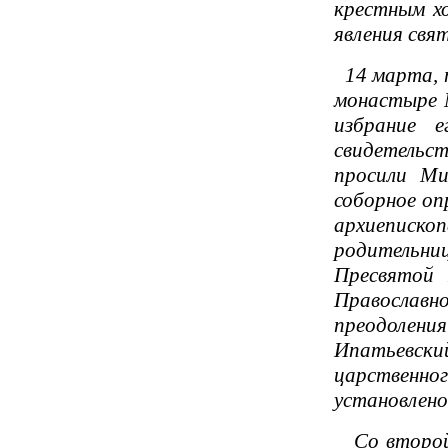
крестным хо
явления свя
14 марта, п
монастыре 
избрание 
свидетельст
просили Ми
соборное оп
архиеписко
родительни
Пресвятой 
Православн
преодолен
Ипатьевск
царственног
установлено
Со второй п