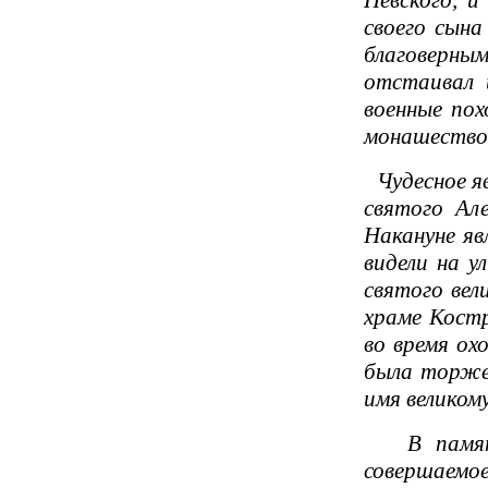
Невского, и
своего сына
благоверны
отстаивал 
военные пох
монашество,
Чудесное яв
святого Але
Накануне яв
видели на у
святого вел
храме Костр
во время ох
была торжес
имя великом
В память 
совершаемо