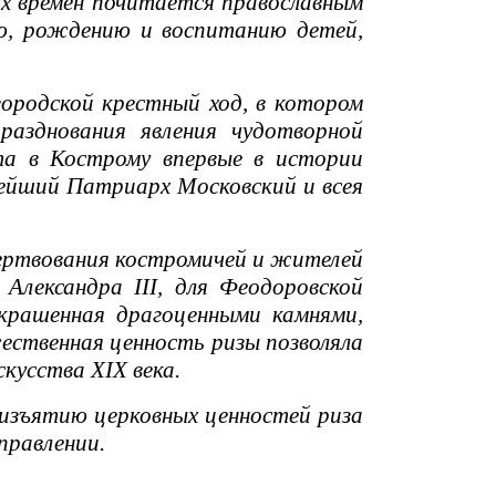
 времен почитается православным
ю, рождению и воспитанию детей,
родской крестный ход, в котором
разднования явления чудотворной
та в Кострому впервые в истории
тейший Патриарх Московский и всея
ертвования костромичей и жителей
Александра III, для Феодоровской
крашенная драгоценными камнями,
жественная ценность ризы позволяла
кусства ХIХ века.
изъятию церковных ценностей риза
правлении.