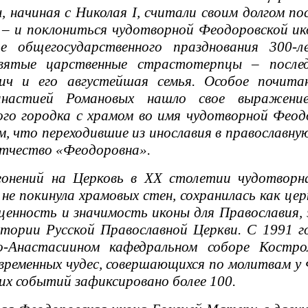
 начиная с Николая I, считали своим долгом п
– и поклониться чудотворной Феодоровской ик
де общегосударственного празднования 300-
вятые царственные страстотерпцы – после
вич и его августейшая семья. Особое почит
настией Романовых нашло свое выражени
ого городка с храмом во имя чудотворной Фео
, что переходившие из инославия в православную
отчество «Феодоровна».
ений на Церковь в ХХ столетии чудотворна
не покинула храмовых стен, сохранилась как це
ценность и значимость иконы для Православия, 
тории Русской Православной Церкви. С 1991 г
ко-Анастасиином кафедральном соборе Костр
временных чудес, совершающихся по молитвам у
их событий зафиксировано более 100.