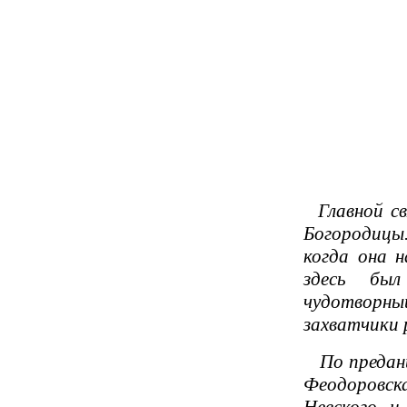
Главной св
Богородицы
когда она н
здесь был
чудотворный
захватчики р
По преданию
Феодоровска