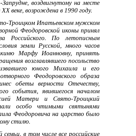
-Запрудне, воздвигнутому на месте
ХХ веке, возрождена в 1990 году.
ято-Троицком Ипатьевском мужском
ворной Феодоровской иконы принял
ва Российского. По летописным
словия земли Русской, много часов
окиню Марфу Иоанновну, принять
бращения возглавлявшего посольство
ризвавшего юного Михаила и его
отворного Феодоровского образа
инес обеты верности Отечеству,
ого события, явившегося началом
ожией Матери и Свято-Троицкий
тали особо чтимыми святынями
хаила Феодоровича на царство было
вому стилю.
семьи, в том числе все российские