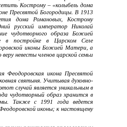
осетить Кострому – «колыбель дома
оне Пресвятой Богородицы. В 1913
летия дома Романовых, Кострому
дний русский император Николай
ание чудотворного образа Божией
е в постройке в Царском Селе
доровской иконы Божией Матери, а
 веру невесты членов царской семьи
я Феодоровская икона Пресвятой
рковная святыня. Учитывая духовно-
этот случай является уникальным в
ода чудотворный образ хранится в
омы. Также с 1991 года ведется
 Феодоровской иконы; к настоящему