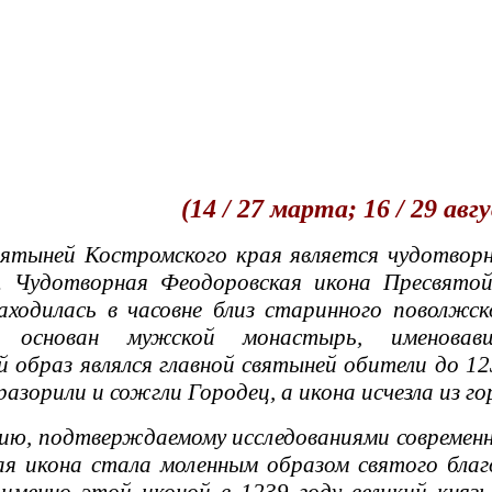
(14 / 27 марта; 16 / 29 авг
ятыней Костромского края является чудотворн
. Чудотворная Феодоровская икона Пресвятой 
аходилась в часовне близ старинного поволжс
 основан мужской монастырь, именовавши
 образ являлся главной святыней обители до 12
азорили и сожгли Городец, а икона исчезла из го
, подтверждаемому исследованиями современны
я икона стала моленным образом святого благо