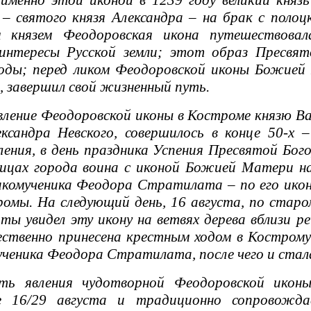
 именно этой иконой в 1239 году великий князь
 – святого князя Александра – на брак с поло
м князем Феодоровская икона путешествовал
интересы Русской земли; этот образ Пресвят
оды; перед ликом Феодоровской иконы Божией 
 завершил свой жизненный путь.
ление Феодоровской иконы в Костроме князю В
ксандра Невского, совершилось в конце 50-х –
ления, в день праздника Успения Пресвятой Б
лицах города воина с иконой Божией Матери на
икомученика Феодора Стратилата – по его ико
омы. На следующий день, 16 августа, по старо
оты увидел эту икону на ветвях дерева вблизи 
твенно принесена крестным ходом в Кострому 
ученика Феодора Стратилата, после чего и ста
явления чудотворной Феодоровской иконы б
е 16/29 августа и традиционно сопровожд