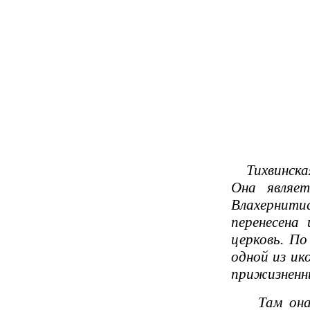
Тихвинская
Она являет
Влахернитис
перенесена
церковь. По
одной из ик
прижизненн
Там она на