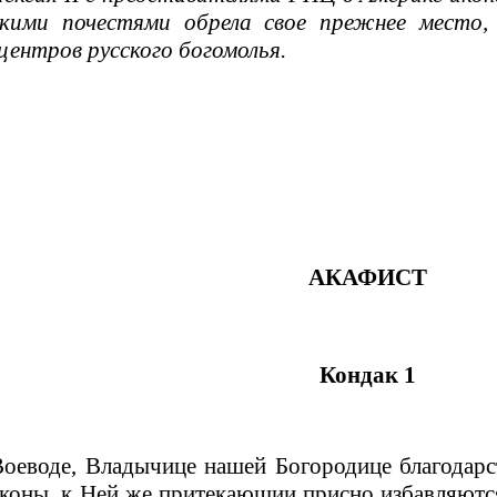
икими почестями обрела свое прежнее место,
ентров русского богомолья.
АКАФИСТ
Кондак 1
оеводе, Владычице нашей Богородице благодарс
коны, к Ней же притекающии присно избавляютс