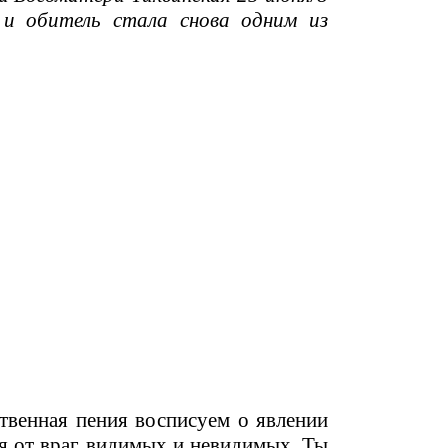
 и обитель стала снова одним из
твенная пения восписуем о явлении
я от враг видимых и невидимых. Ты