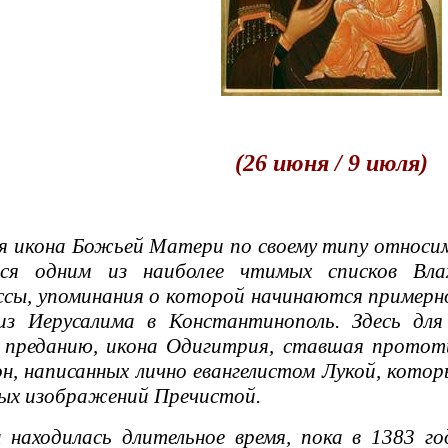
(26 июня / 9 июля)
 икона Божьей Матери
по своему типу относи
ся одним из наиболее чтимых списков Вла
сы, упоминания о которой начинаются примерно 
 из Иерусалима в Константинополь. Здесь для
 преданию, икона Одигитрия, ставшая прототи
он, написанных лично евангелистом Лукой, кото
ых изображений Пречистой.
ходилась длительное время, пока в 1383 год