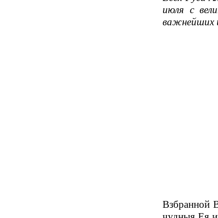
июля с вел
важнейших ц
Взбранной В
чудныя Ея и