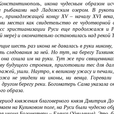
Константинополь, икона чудесным образом исч
и рыбаками над Ладожским озером. В рукопи
, принадлежащей концу XV – началу XVI века,
еми местах как свидетельство ее чудотворной
есс христианизации Руси еще продолжался и Р
 мере) и окончательно остановилась над рекой Т
е шесть раз икона не давалась в руки никому, 
ть следования за ней. Но тут, на берегу Тихвин
и она сошла им на руки. Тут же при священник
ову будущего строения, приготовили тес для да
ражей, ушли. Наутро, к великому ужасу и печал
жа не увидели ни иконы, ни венца. Горевали 
а другом берегу реки. Богоматерь Сама указала 
го образа.
иод княжения благоверного князя Дмитрия Донс
маем на Куликовом поле, на Руси были чудесно о
я икона Богоматери – Елеуса (Умиление). Это, бе