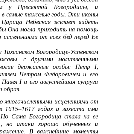
ом у Пресвятой Богородицы, и
ь в самые тяжелые годы. Эти иконы
е Царица Небесная желает видеть
обы Она могла приходить на помощь
 исцелениями от всех бед перед Ее
в Тихвинском Богородице-Успенском
ржавы, с другими молитвенными
ногие державные особы: Петр I,
князем Петром Федоровичем и его
Павел I и его августейшая супруга
 образ.
 многочисленными исцелениями от
 в 1615–1617 годах и захвата ими
 Но Сама Богородица стала на ее
о, но атаки хорошо обученных и
поражение. В важнейшие моменты