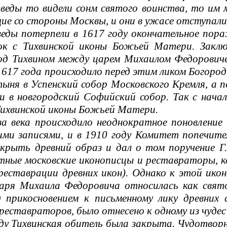
еды то видели сонм святого воинства, то им 
щие со стороны Москвы, и они в ужасе отступали
ы потерпели в 1617 году окончательное пораж
сок с Тихвинской иконы Божьей Матери. Заклю
од Тихвином между царем Михаилом Федоровиче
1617 года происходило перед этим ликом Богород
ыня в Успенский собор Московского Кремля, а п
ли в новгородский Софийский собор. Так с начал
Тихвинской иконы Божьей Матери.
века происходило неоднократное поновление
ими записями, и в 1910 году Комитет попечите
крыть древний образ и дал о том поручение Г
стные московские иконописцы и реставраторы,
еставрации древних икон). Однако к этой икон
аря Михаила Федоровича относилась как свято
д прикосновением к письменному лику древних
реставраторов, было отнесено к одному из чуде
 Тихвинская обитель была закрыта. Чудотворна