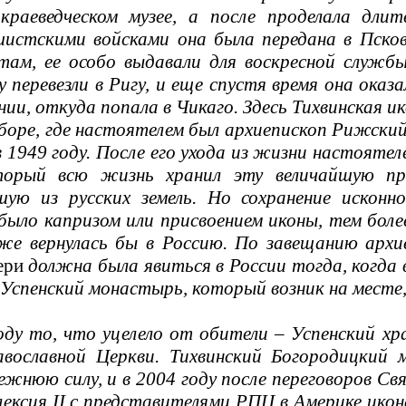
 краеведческом музее, а после проделала дли
истскими войсками она была передана в Псков
там, ее особо выдавали для воскресной служб
 перевезли в Ригу, и еще спустя время она оказ
ании, откуда попала в Чикаго. Здесь Тихвинская 
боре, где настоятелем был архиепископ Рижский
в 1949 году. После его ухода из жизни настоятел
торый всю жизнь хранил эту величайшую пр
шую из русских земель. Но сохранение исконн
было капризом или присвоением иконы, тем боле
уже вернулась бы в Россию. По завещанию арх
ери
должна была явиться в России тогда, когда 
Успенский монастырь, который возник на месте
 то, что уцелело от обители – Успенский хра
авославной Церкви. Тихвинский Богородицкий 
ежнюю силу, и в 2004 году после переговоров С
лексия II с представителями РПЦ в Америке ико