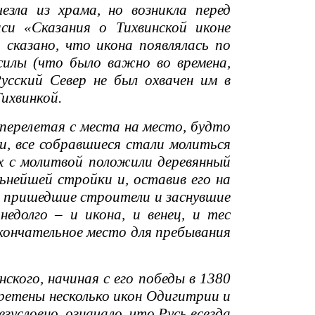
езла из храма, но возникла перед
си «Сказания о Тихвинской иконе
 сказано, что икона появлялась по
 силы (что было важно во времена,
усский Север не был охвачен им в
ихвинкой.
перелетая с места на место, будто
ки, все собравшиеся стали молиться
ах с молитвой положили деревянный
льнейшей стройки и, оставив его на
и, пришедшие строители и заснувшие
недолго – и икона, и венец, и тес
окончательное место для пребывания
кого, начиная с его победы в 1380
бретены несколько икон Одигитрии и
зусловно, означало, что Русь всегда