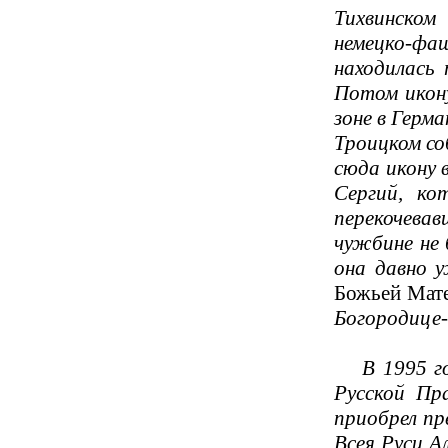
Тихвинском
немецко-фаш
находилась 
Потом икону
зоне в Герм
Троицком со
сюда икону 
Сергий, ко
перекочевав
чужбине не 
она давно 
Божьей Мат
Богородице-
В 1995 году
Русской Пр
приобрел пр
Всея Руси А