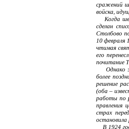
сражений шв
войска, иду
Когда швед
сделан спи
Столбово п
10 февраля 
чтимая свят
его перенес
почитание 
Однако за 
более поздн
решение рас
(оба – изве
работы по р
правления ц
страх пере
остановила 
В 1924 году