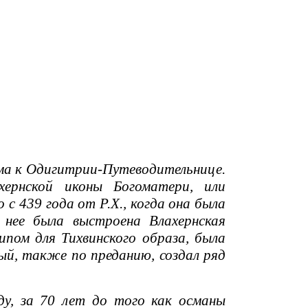
ма к Одигитрии-Путеводительнице.
хернской иконы Богоматери, или
с 439 года от Р.Х., когда она была
 нее была выстроена Влахернская
пом для Тихвинского образа, была
рый, также по преданию, создал ряд
у, за 70 лет до того как османы