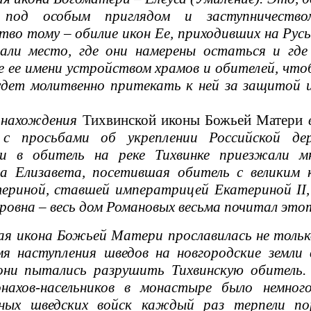
ь под особым приглядом и заступничеств
тво тому – обилие икон Ее, приходивших на Рус
вали место, где они намерены остаться и гд
е ее имени устройством храмов и обителей, чт
удет молитвенно притекать к ней за защитой и
нахождения
Тихвинской иконы Божьей Матери
 с просьбами об укреплении Российской де
и в обитель на реке Тихвинке приезжали м
а Елизавета, посетившая обитель с великим 
риной, ставшей императрицей Екатериной II, 
овна – весь дом Романовых весьма почитал этот
 икона Божьей Матери прославилась не только
мя наступления шведов на новгородские земли
они пытались разрушить Тихвинскую обитель.
нахов-насельников в монастыре было немног
нных шведских войск каждый раз терпели 