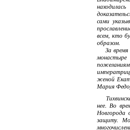
находилас
доказательс
сами указы
прославлени
всем, кто б
образом.
За время 
монастыре
пожеланиям
императриц
женой Екате
Мария Федор
Тихвинская
нее. Во вре
Новгорода 
защиту. Мо
многочисле