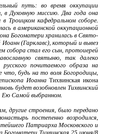
тельный путь: во время оккупации
, в Духовную миссию. Два года она
ы в Троицком кафедральном соборе.
алась в американской оккупационной
икона Богоматери хранилась в Свято-
 Иоанн (Гарклавс), который и вывез
ем собора стал его сын, протоиерей
авославную святыню, так далеко
о русского почитаемого образа на
е что, будь на то воля Богородицы,
иепископа Иоанна
Тихвинская икона
вновь будет возобновлен Тихвинский
, Ею Самой выбранном.
м, другие строения, было передано
монастырь постепенно возродился,
вятейшего Патриарха Московского и
на Богоматери Тихвинская 25 июня/8