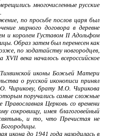
мерещились многочисленные русские
.
ение, по просьбе послов царя был
чение мирного договора в деревне
м и королем Густавом II Адольфом
ицы. Образ затем был перенесен как
озже, по ходатайству новгородцев,
а XVII века началось всероссийское
 Тихвинской иконы Божьей Матери
льства о русской иконописи принял
.О. Чирикову, брату М.О. Чирикова
 которым поручались самые сложные
е Православная Церковь со времени
му сокровищу, имея благоговейный
 святынь, и то, что Пречистая не
с Богородицы.
я икона до 1941 года находилась в