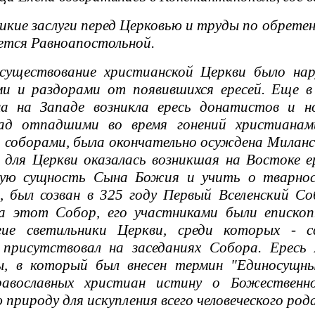
икие заслуги перед Церковью и труды по обре
ется Равноапостольной.
ествование христианской Церкви было нар
ми и раздорами от появившихся ересей. Еще в
а на Западе возникла ересь донатистов и н
ад отпадшими во время гонений христианами
соборами, была окончательно осуждена Миланс
 для Церкви оказалась возникшая на Востоке е
ую сущность Сына Божия и учить о тварнос
 был созван в 325 году Первый Вселенский Со
на этот Собор, его участниками были епископ
гие светильники Церкви, среди которых - с
присутствовал на заседаниях Собора. Ересь
ы, в который был внесен термин "Единосущны
равославных христиан истину о Божественн
 природу для искупления всего человеческого рода