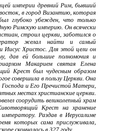
цей империи древний Рим, бывший
 восток, в город Византию, которая
был глубоко убежден, что только
дную Римскую империю. Он всячески
истиан, строил церкви, заботился о
мператор желал найти и самый
 Иисус Христос. Для этой цели он
у, дав ей большие полномочия и
риархом Макарием святая Елена
щий Крест был чудесным образом
огое совершила в пользу Церкви. Она
ю Господа и Его Пречистой Матери,
мятных местах христианские церкви.
велел соорудить великолепный храм
Животворящий Крест на хранение
 императору. Раздав в Иерусалиме
ремя которых сама прислуживала,
коре скончалась в 327 году.