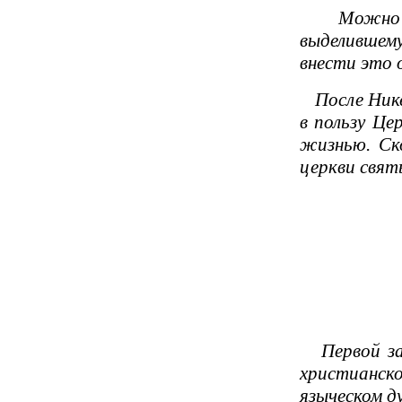
Можно уди
выделившем
внести это 
После Нике
в пользу Це
жизнью. Ск
церкви свят
Первой зас
христианско
языческом д