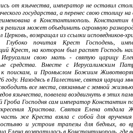
ь от язычества, император не оставил столи
ческого государства, а перенес свою столицу на
еименована в Константинополь. Константин 
я религия может объединить огромную разноро
 Церковь, возвращал из ссылки исповедников-хр
ве. Глубоко почитая Крест Господень, и
ий Крест, на котором был распят Господь наш
 Иерусалим свою мать - святую царицу Елен
ные средства. Вместе с Иерусалимским Пат
 к поискам, и Промыслом Божиим Животворя
26 году. Находясь в Палестине, святая царица мн
свободить все места, связанные с земной жизнь
ледов язычества, повелела воздвигнуть в этих па
 Гроба Господня сам император Константин по
скресения Христова. Святая Елена отдала 
 часть же Креста взяла с собой для вручения
остыню и устроив трапезы для бедных, во в
ца Елена возвратилась в Константинополь, где вс