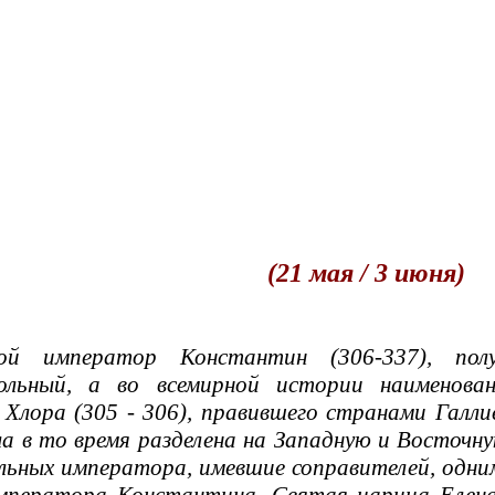
(21 мая / 3 июня)
мператор Константин (306-337), получ
ольный, а во всемирной истории наименова
Хлора (305 - 306), правившего странами Галл
а в то время разделена на Западную и Восточну
ьных императора, имевшие соправителей, одним