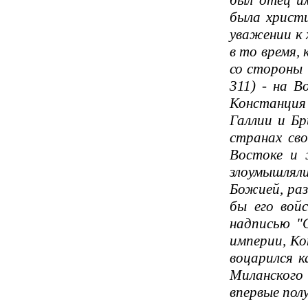
был отец и
была христи
уважении к 
в то время,
со стороны 
311) - на В
Констанция
Галлии и Бр
странах св
Востоке и 
злоумышляли
Божией, раз
бы его вой
надписью "
империи, Ко
воцарился к
Миланского 
впервые пол