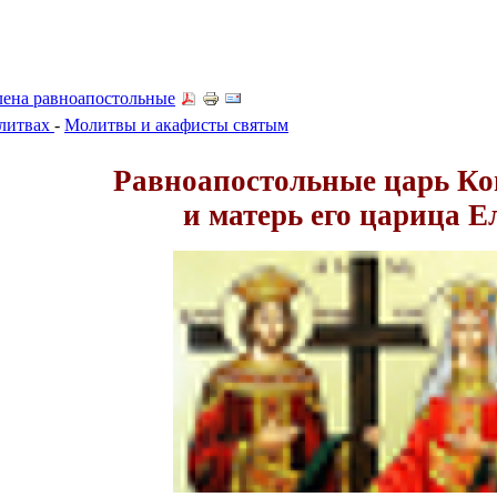
лена равноапостольные
олитвах
-
Молитвы и акафисты святым
Равноапостольные царь Ко
и матерь его царица Е