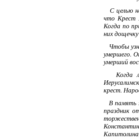
С целью най
что Крест Г
Когда по пр
них дощечку
Чтобы узнат
умершего. О
умерший вос
Когда люд
Иерусалимск
крест. Наро
В память э
праздник от
торжестве
Константин
Капитолина,