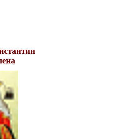
нстантин
лена