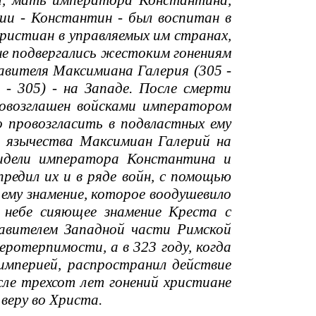
а, мать императора Константина,
ии - Константин - был воспитан в
христиан в управляемых им странах,
ане подвергались жестоким гонениям
авителя Максимиана Галерия (305 -
 - 305) - на Западе. После смерти
овозглашен войсками императором
 провозгласить в подвластных ему
к язычества Максимиан Галерий на
идели императора Константина и
редил их и в ряде войн, с помощью
 ему знамение, которое воодушевило
 небе сияющее знамение Креста с
авителем Западной части Римской
еротерпимости, а в 323 году, когда
империей, распространил действие
сле трехсот лет гонений христиане
веру во Христа.