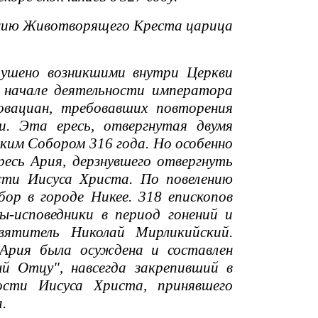
тению Животворящего Креста царица
ушено возникшими внутри Церкви
 начале деятельности императора
овациан, требовавших повторения
. Эта ересь, отвергнутая двумя
ким Собором 316 года. Но особенно
ресь Ария, дерзнувшего отвергнуть
ти Иисуса Христа. По повелению
бор в городе Никее. 318 епископов
ы-исповедники в период гонений и
вятитель Николай Мирликийский.
 Ария была осуждена и составлен
й Отцу", навсегда закрепивший в
ости Иисуса Христа, принявшего
.