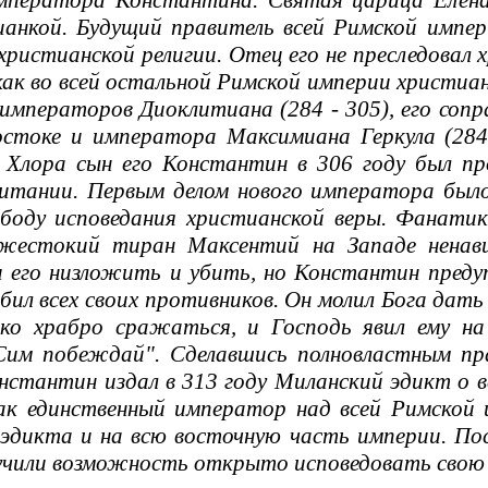
мператора Константина. Святая царица Елен
анкой. Будущий правитель всей Римской импер
христианской религии. Отец его не преследовал 
 как во всей остальной Римской империи христи
императоров Диоклитиана (284 - 305), его сопр
остоке и императора Максимиана Геркула (284
 Хлора сын его Константин в 306 году был пр
итании. Первым делом нового императора было
ободу исповедания христианской веры. Фанати
жестокий тиран Максентий на Западе ненав
 его низложить и убить, но Константин предуп
бил всех своих противников. Он молил Бога дать
ско храбро сражаться, и Господь явил ему на
Сим побеждай". Сделавшись полновластным пр
нстантин издал в 313 году Миланский эдикт о в
ак единственный император над всей Римской 
эдикта и на всю восточную часть империи. По
учили возможность открыто исповедовать свою 