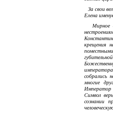
За свои вел
Елена имену
Мирное сущ
нестроения
Константин
крещения н
поместными 
губительной
Божественн
императора,
собрались 
многие дру
Император 
Символ вер
сознании п
человеческую