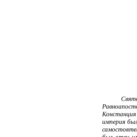
Святой и
Равноапост
Констанция 
империя был
самостоятел