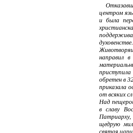
Отказавшис
центром язы
и была пер
христианска
поддерживал
духовенст
Животворящ
направил в
материаль
приступила
обретен в 3
приказала о
от всяких с
Над пещерой
в славу Во
Патриарху,
щедрую мил
святая цари