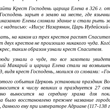
ти Крест Господень царица Елена в 326 г. отп
осподень зарыт в землю на месте, где язычни
иказанию Елены сломали здание и стали рыть з
 с надписью: «Иисус Назарянин, Царь Иудейский»
ь, на каком из трех крестов распят Спаситель,
т двух крестов не произошло никакого чуда. Ко
крес, таким образом узнали крест Спасителя.
и узнали о чуде, то все захотели увидеть
ий Макарий и царица Елена стали на возвышен
д, видя крест Господень, молился со словами: «Г
того события Церковь установила праздник Во
носится к числу великих и празднуется 27 се
нно выносится на середину храма для покл
а было восстановлено прежнее название город
 данного ему при императоре Адриане (117-138 гг