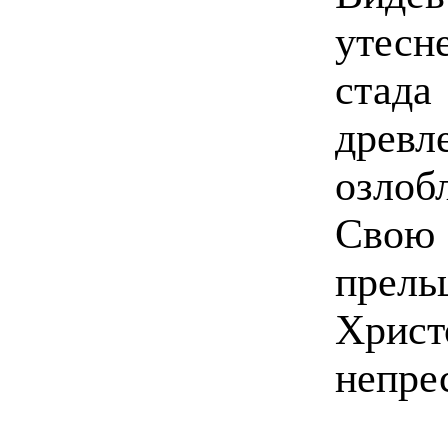
утесн
стада
древл
озлоб
Свою 
прел
Хрис
непре