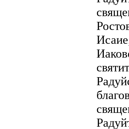
свяще
Росто
Исаие
Иаков
святит
Радуй
благо
свяще
Радуй