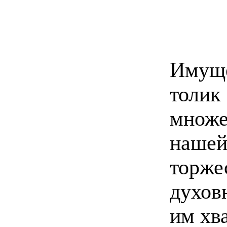
Имущ
толи
множ
наш
торж
духов
им хв