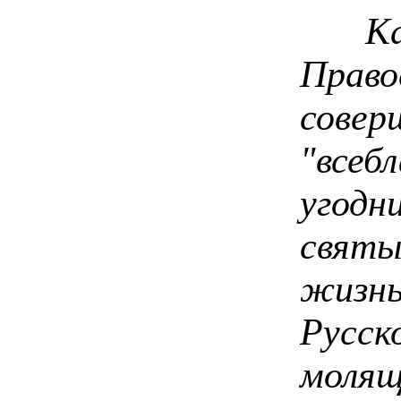
Каж
Пра
сов
"всеб
угод
свят
жизнь
Русс
молящ