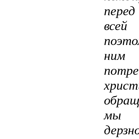
пере
всей
поэто
ним 
пот
хрис
обращ
мы 
дерзн