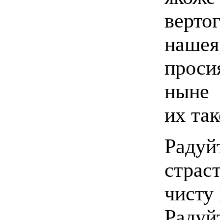
верт
наше
прос
ныне 
их так
Радуйт
страс
чисту
Радуй