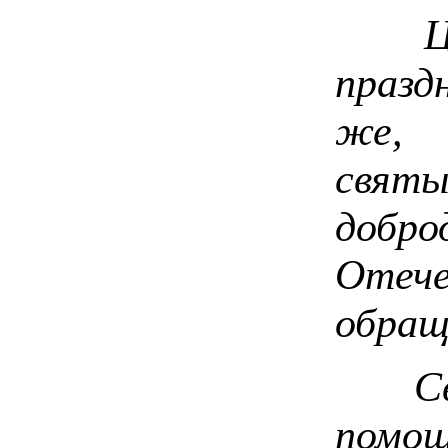
Цен
празд
же, 
свят
добр
Отеч
обращ
Свя
помо