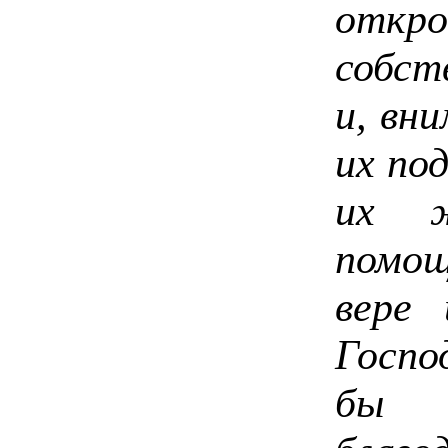
отк
собст
и, вн
их под
их ж
помощ
вере 
Госпо
бы 