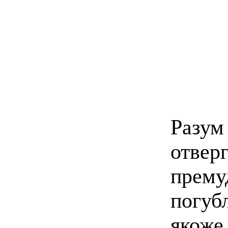
Разу
отве
прем
погуб
якоже