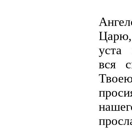
Ангел
Царю,
уста 
вся с
Твое
прос
нашег
просл