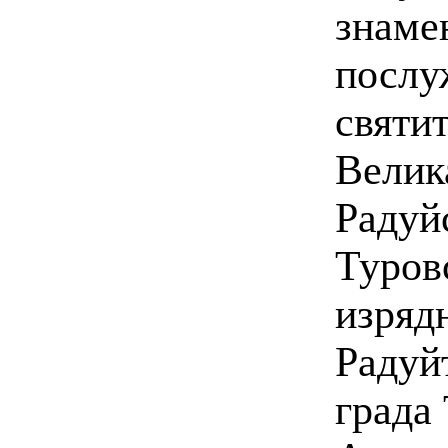
знаме
послу
святи
Велик
Радуй
Туров
изряд
Радуй
града