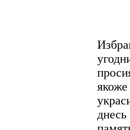
Избр
угодн
проси
яко
украс
днесь
памят