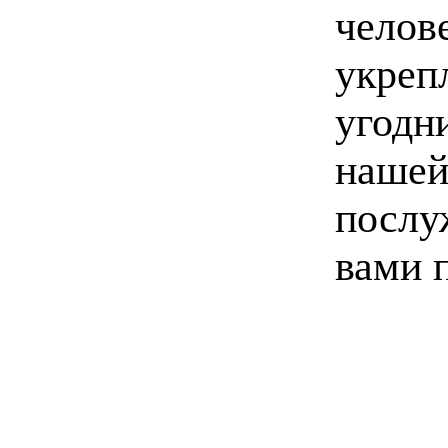
челов
укре
угод
нашей
послу
вами 