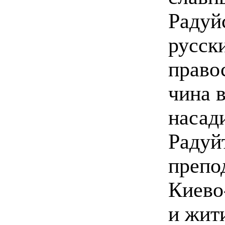
Радуй
русск
право
чина 
насад
Радуй
препо
Киево
и жит