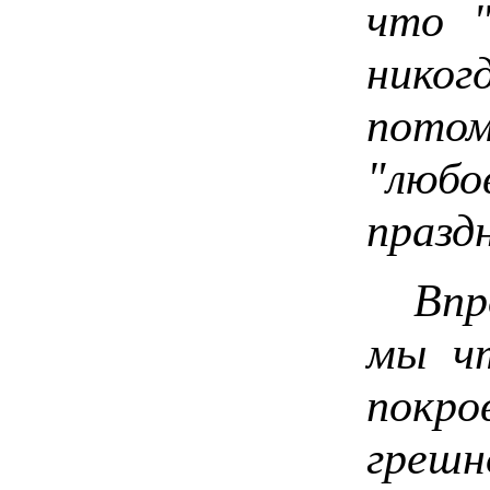
что "
нико
пото
"лю
празд
Впроч
мы чт
покр
грешн