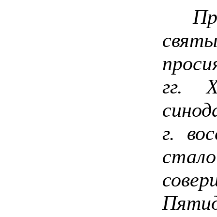
Праз
святы
проси
гг. 
синод
г. во
ста
совер
Пятид