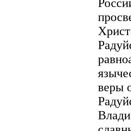
Росси
просв
Христ
Радуй
равно
языче
веры 
Радуй
Влади
славн