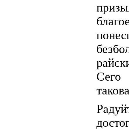
приз
благо
пон
безб
райск
Сего
такова
Рад
дос