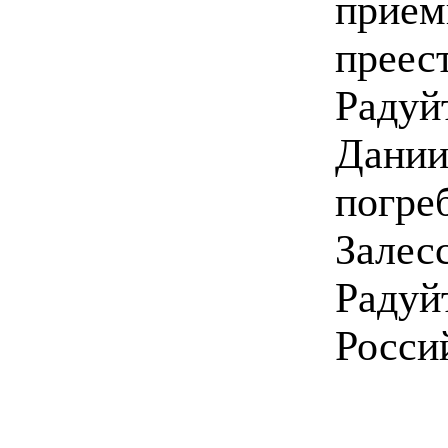
прием
преес
Радуй
Дании
погре
Залес
Радуйт
Росси