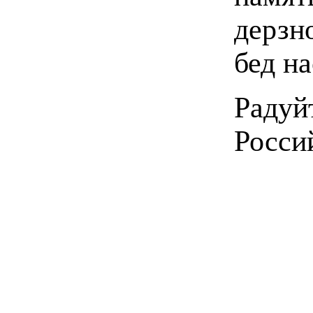
дерзн
бед н
Радуй
Росси