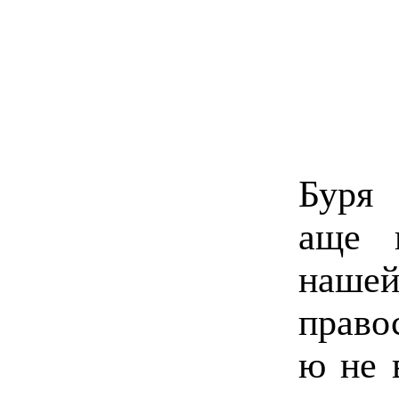
Буря 
аще 
наше
право
ю не 