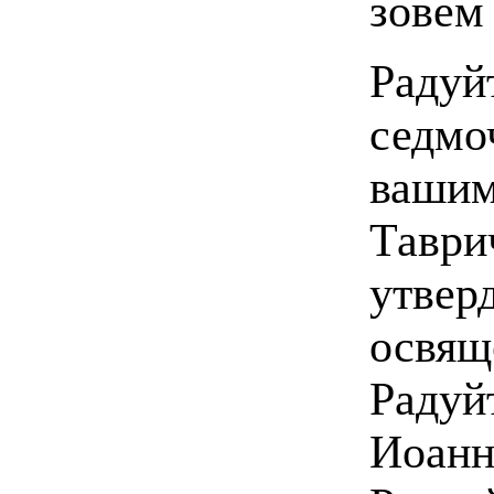
зовем 
Радуй
седмо
вашим
Таври
утвер
освящ
Радуй
Иоанн