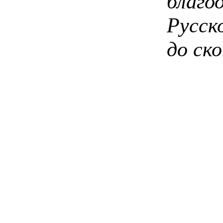
благ
Русск
до ско