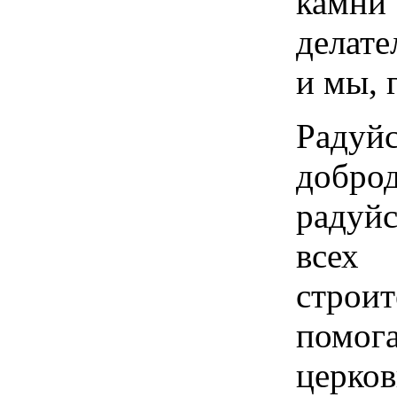
камни 
делате
и мы, 
Раду
добро
радуйс
всех 
стро
помог
церк