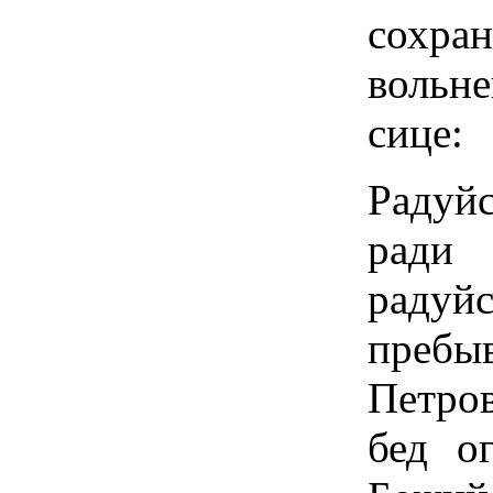
сохр
вольне
сице:
Радуй
ради 
радуй
пребы
Петро
бед о