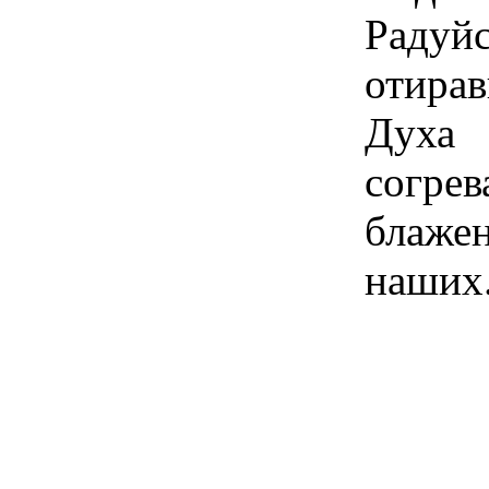
Раду
отира
Дух
согре
блажен
наших