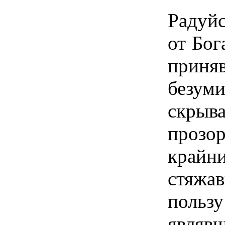
Радуйс
от Бог
приня
безу
скры
проз
крайн
стяжа
польз
являв