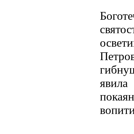
Богот
святос
освет
Петр
гибну
явила
пока
вопити