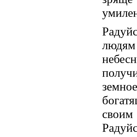
умилен
Радуй
людя
небес
получ
земно
богат
своим
Радуй