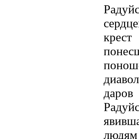
Радуй
сердц
крес
поне
понош
диаво
даров
Раду
явивш
людям