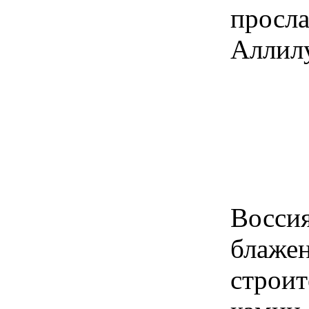
просл
Аллил
Восси
блаже
строи