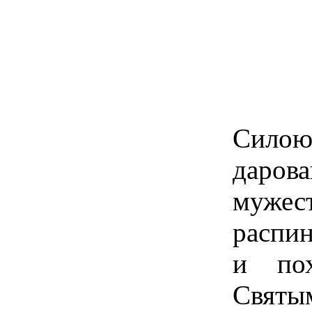
Сило
даров
мужес
распин
и по
Святы