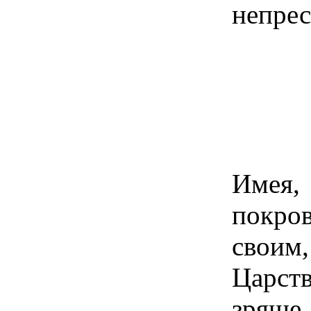
непрес
Имея
покро
своим,
Царст
зряще