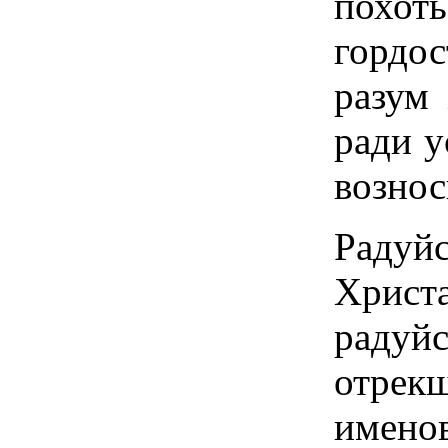
похот
гордо
разум 
ради у
возно
Радуй
Христ
раду
отрек
имен