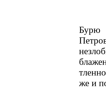
Бурю
Петро
незл
блажен
тленн
же и п