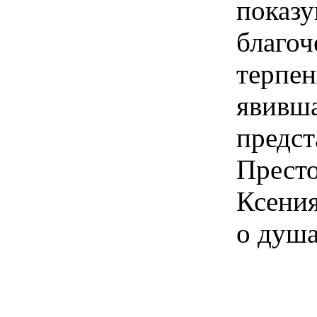
показ
благоч
терп
явив
предс
Прест
Ксени
о душа