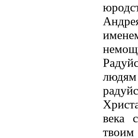
юрод
Андре
имене
немощ
Радуйс
людя
радуй
Христ
века 
твоим 