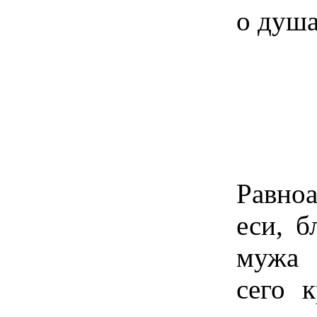
о душа
Равноа
еси, б
мужа 
сего 