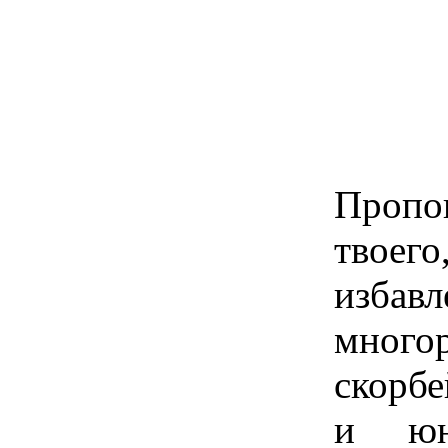
Пропо
твоег
изб
много
скорбе
и ю