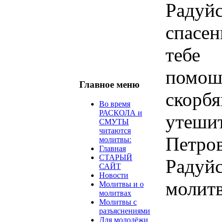
Радуй
спасен
тебе
помо
Главное меню
ско
Во время
РАСКОЛА и
утеши
СМУТЫ
читаются
Петро
молитвы:
Главная
СТАРЫЙ
Радуй
САЙТ
Новости
молитв
Молитвы и о
молитвах
Молитвы с
разъяснениями
Для молодёжи