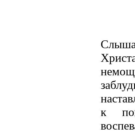
Слыша 
Христа
нем
забл
наста
к по
воспев