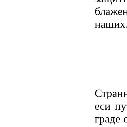
блажен
наших
Стран
еси пу
граде 