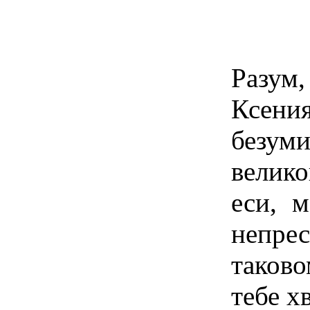
Разум,
Ксени
безуми
велик
еси, 
непре
таков
тебе х