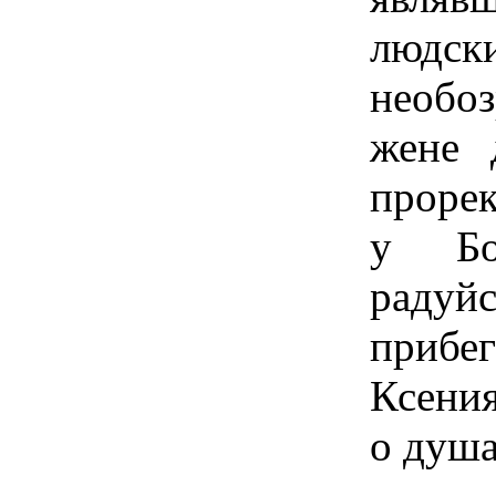
людс
необо
жене 
прорек
у Бо
радуй
прибе
Ксени
о душа