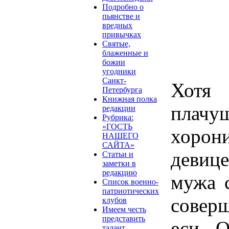
Подробно о
пьянстве и
вредных
привычках
Святые,
блаженные и
божии
угодники
Санкт-
Хотя
Петербурга
Книжная полка
плач
редакции
Рубрика:
«ГОСТЬ
хорони
НАШЕГО
САЙТА»
девиц
Статьи и
заметки в
редакцию
мужа 
Список военно-
патриотических
соверш
клубов
Имеем честь
представить
еси. 
талант