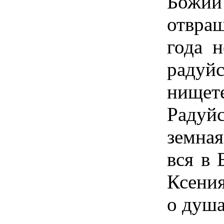
Божи
отвращ
года 
радуй
нищет
Радуйс
земная
вся в 
Ксени
о душа