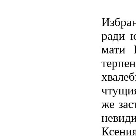
Избра
ради ю
мати 
терп
хвале
чтущи
же зас
невиди
Ксени