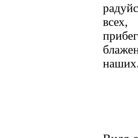
радуй
всех
прибе
блажен
наших