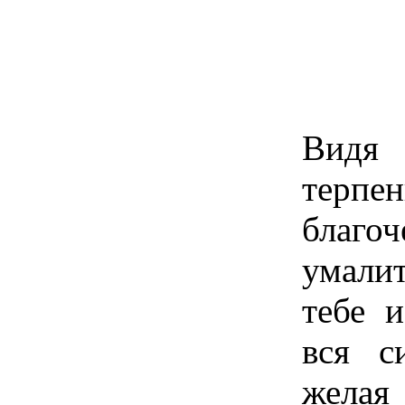
Видя 
терп
благо
умали
тебе 
вся с
жела