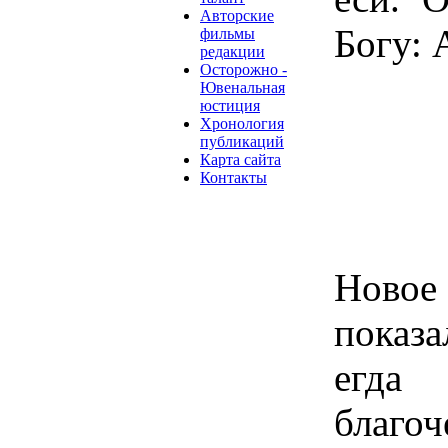
Авторские
Богу: 
фильмы
редакции
Осторожно -
Ювенальная
юстиция
Хронология
публикаций
Карта сайта
Контакты
Новое
показа
егд
благо