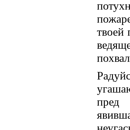
потух
пожар
твоей 
ведя
похвал
Раду
угашаю
пред
явив
неуга