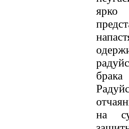
ярко
предс
напас
одерж
радуй
брака
Радуйс
отчая
на су
защит