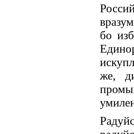
Россий
вразум
бо из
Един
искупл
же, д
промы
умиле
Радуй