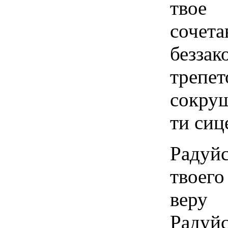
твое
соче
безза
тре
сокру
ти сиц
Радуйс
твоег
веру
Раду