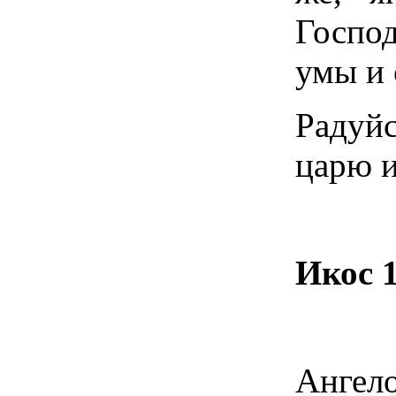
Госпо
умы и 
Радуйс
царю и
Икос 1
Ангел