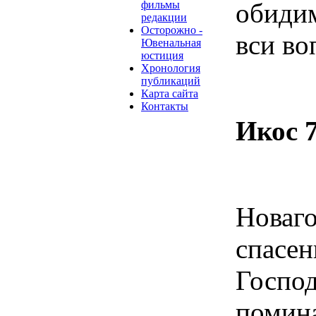
обиди
фильмы
редакции
Осторожно -
вси во
Ювенальная
юстиция
Хронология
публикаций
Карта сайта
Контакты
Икос 
Нова
спасен
Госпо
поми