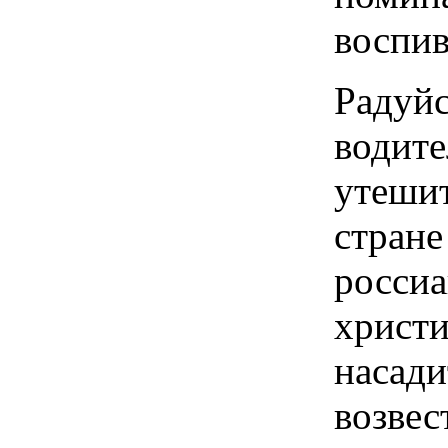
воспив
Радуй
водите
утеши
стран
росси
хрис
насад
возвес