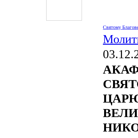
Святому Благов
Молит
03.12.
АКА
СВЯ
Ц
ВЕЛ
НИК