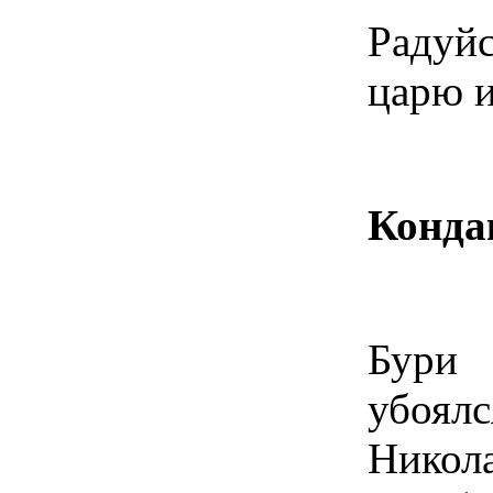
Радуйс
царю и
Конда
Бури 
убоял
Никола