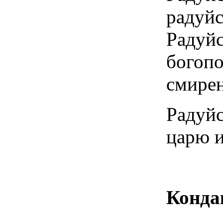
радуй
Рад
богоп
смире
Радуйс
царю и
Конда