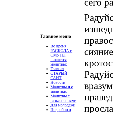
сего р
Раду
изшед
Главное меню
право
Во время
сияни
РАСКОЛА и
СМУТЫ
читаются
крото
молитвы:
Главная
Раду
СТАРЫЙ
САЙТ
Новости
враз
Молитвы и о
молитвах
пра
Молитвы с
разъяснениями
Для молодёжи
просла
Подробно о