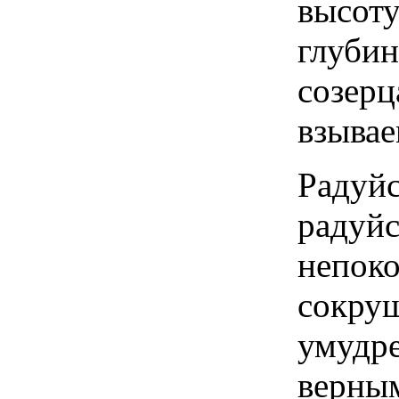
высот
глуб
созер
взывае
Радуй
радуй
непоко
сокру
умуд
верны