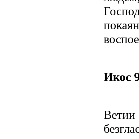
Госп
покая
воспое
Икос 
Ветии
безгла