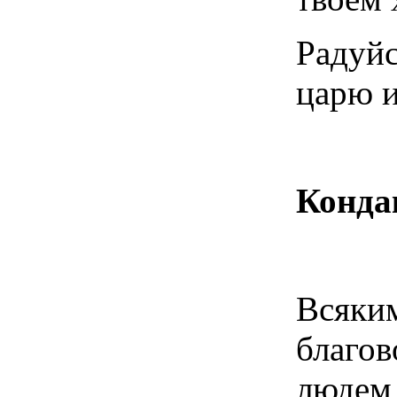
Радуйс
царю и
Конда
Всяки
благо
людем