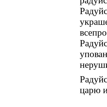
радуй
Раду
украш
всепр
Радуй
упов
неруш
Радуйс
царю и