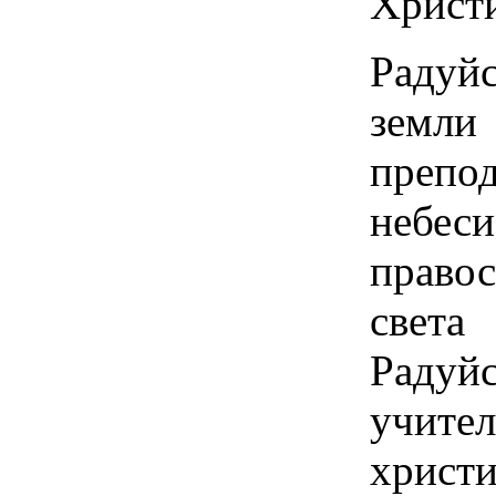
Христи
Радуй
земл
преп
небеси
правос
свет
Радуйс
учите
христи