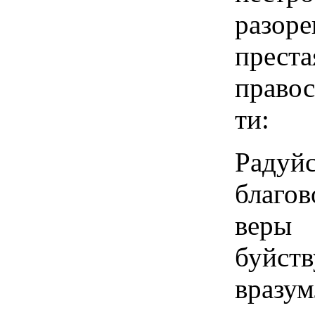
разор
преста
право
ти:
Раду
благо
веры
буйс
вразум