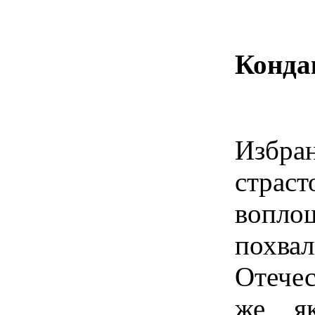
Конда
Избр
страст
вопл
похва
Отечес
же, я