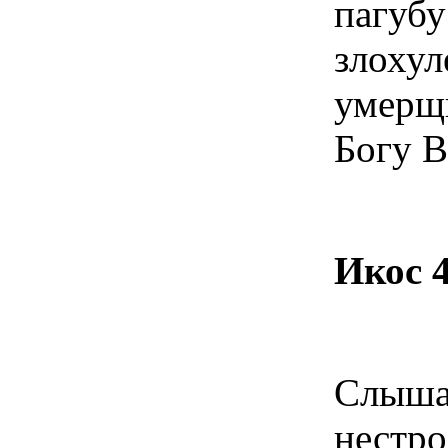
пагуб
злох
умерщ
Богу В
Икос 
Слыш
нестр