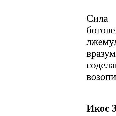
Сила
бого
лжем
враз
соде
возопи
Икос 