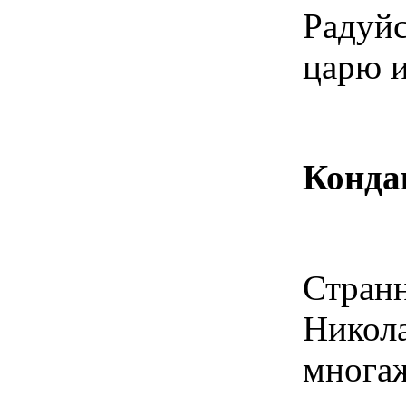
Радуйс
царю и
Конда
Стран
Никол
многа