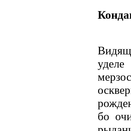
Конда
Видящ
удел
мер
оскв
рожде
бо оч
рыдан