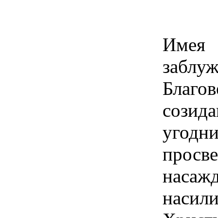
Имея
заблу
Благ
сози
угодн
прос
насаж
насил