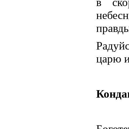
в ско
небес
правды
Радуйс
царю и
Конда
Богот