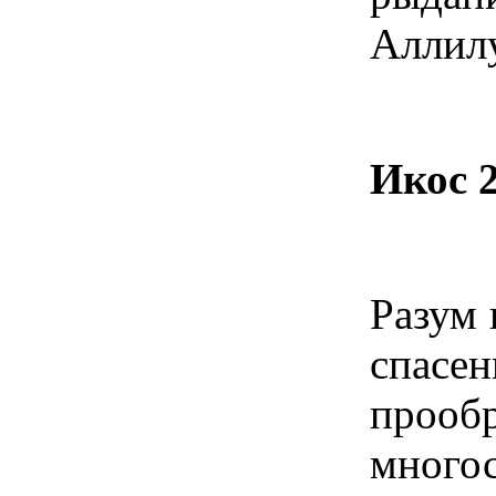
Аллил
Икос 
Разум 
спас
про
много