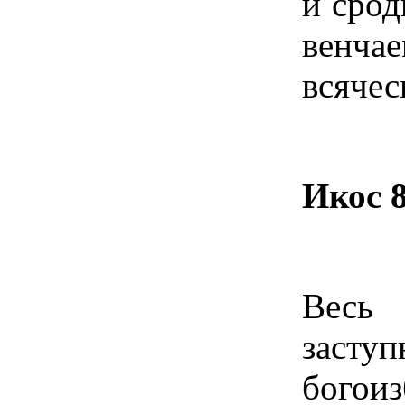
и сро
венча
всячес
Икос 
Весь
заст
богои