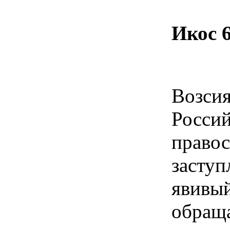
Икос 
Возси
Росс
пра
засту
явив
обращ