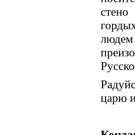
стено
горды
люд
преиз
Русско
Радуйс
царю и
Конда