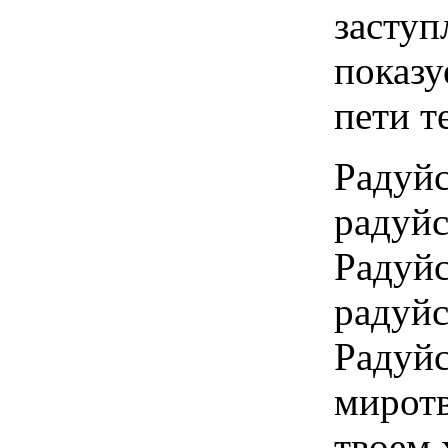
засту
показ
пети т
Раду
радуй
Радуй
радуй
Раду
миротв
твоем 