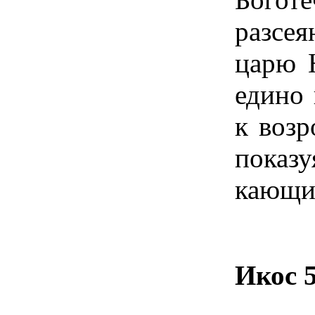
разсе
царю 
едино 
к воз
показу
кающи
Икос 