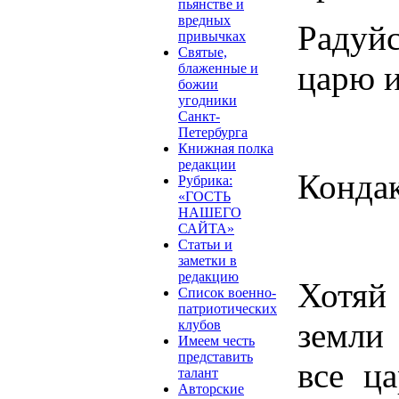
пьянстве и
вредных
Радуйс
привычках
Святые,
царю и
блаженные и
божии
угодники
Санкт-
Петербурга
Книжная полка
редакции
Кондак
Рубрика:
«ГОСТЬ
НАШЕГО
САЙТА»
Статьи и
заметки в
редакцию
Хотяй
Список военно-
патриотических
земли
клубов
Имеем честь
представить
все ца
талант
Авторские