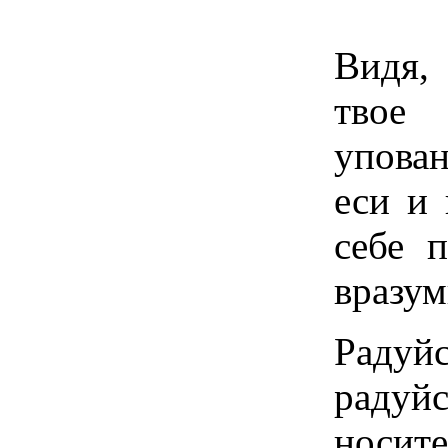
Видя,
твое 
упова
еси и 
себе 
вразум
Радуй
раду
носит