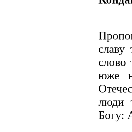
Пропо
славу
слово 
юже н
Отече
люди 
Богу: 