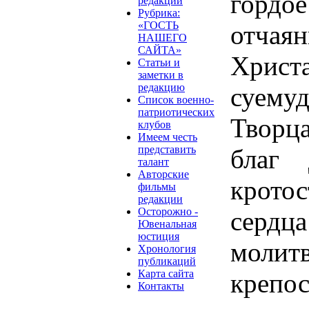
гордое
редакции
Рубрика:
«ГОСТЬ
отча
НАШЕГО
САЙТА»
Хрис
Статьи и
заметки в
редакцию
суемуд
Список военно-
патриотических
Творц
клубов
Имеем честь
представить
благ 
талант
Авторские
крото
фильмы
редакции
Осторожно -
сердца
Ювенальная
юстиция
молит
Хронология
публикаций
Карта сайта
крепо
Контакты