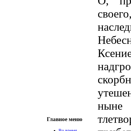
О, пр
своег
насле
Небес
Ксен
надгр
скорб
утеше
ныне
тлетв
Главное меню
Во время