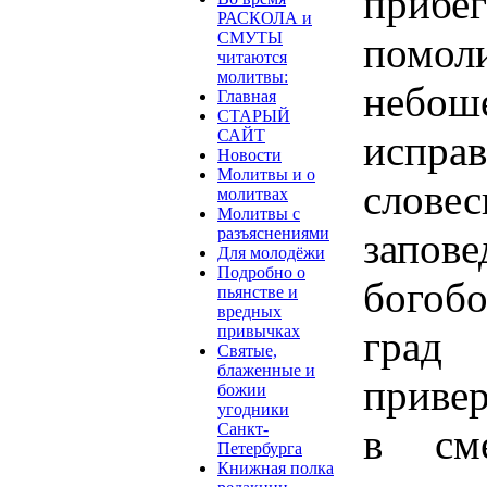
прибе
РАСКОЛА и
СМУТЫ
пом
читаются
молитвы:
небо
Главная
СТАРЫЙ
САЙТ
испр
Новости
Молитвы и о
слове
молитвах
Молитвы с
разъяснениями
запове
Для молодёжи
Подробно о
богоб
пьянстве и
вредных
привычках
град
Святые,
блаженные и
приве
божии
угодники
Санкт-
в сме
Петербурга
Книжная полка