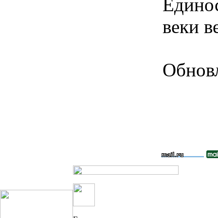
Едино
веки в
Обновл