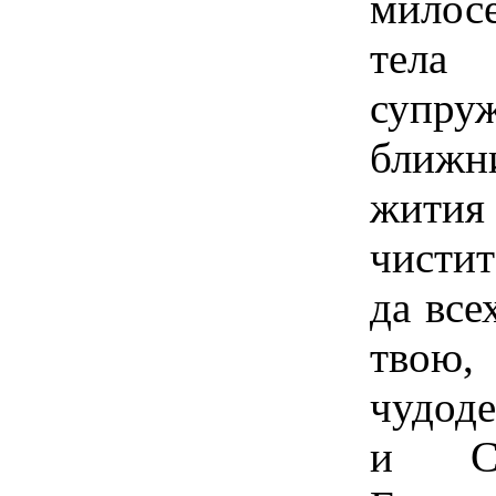
милос
тела
супру
ближни
жити
чистит
да все
твою
чудод
и Св