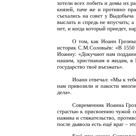
хотели всех побить и домы их р
князей, паче же и противно пр
съехались на совет у Выдобыча 
выслать и спредь не впусчать; 
нет, и когда который приедет, на
О том, как Иоанн Грозны
историк С.М.Соловьёв: «В 1550 
Иоанну: «Докучают нам подданн
нашим, христианам и жидам, в М
государство твоё въезжать».
Иоанн отвечал: «Мы к тебе
нам привозили и пакости многие
дела».
Современник Иоанна Грозн
страстью к присвоению чужой с
нажива и стяжательство, против
после дьявола есть ещё враг – эт