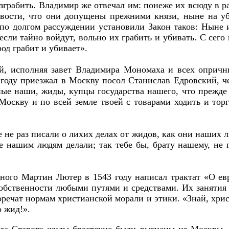
азграбить. Владимир же отвечал им: понеже их всюду в р
авости, что они допущены прежними князи, ныне на у
по долгом рассуждении установили Закон таков: Ныне 
а если тайно войдут, вольно их грабить и убивать. С с
род грабит и убивает».
й, исполняя завет Владимира Мономаха и всех опричны
году приезжал в Москву посол Станислав Едровский, чер
ые наши, жиды, купцы государства нашего, что прежде 
оскву и по всей земле твоей с товарами ходить и торг
 не раз писали о лихих делах от жидов, как они наших л
 нашим людям делали; так тебе бы, брату нашему, не 
ого Мартин Лютер в 1543 году написал трактат «О евр
обственности любыми путями и средствами. Их занятия
оречат нормам христианской морали и этики. «Знай, хри
о жид!».