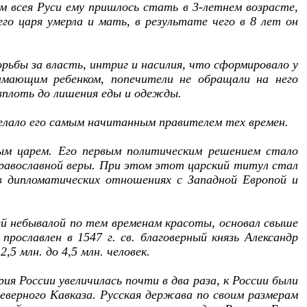
 всея Руси ему пришлось стать в 3-летнем возрасте,
его царя умерла и мать, в результате чего в 8 лет он
рьбы за власть, интриг и насилия, что сформировало у
имающим ребенком, попечители не обращали на него
 вплоть до лишения еды и одежды.
делало его самым начитанным правителем тех времен.
ным царем. Его первым политическим решением стало
православной веры. При этом этот царский титул стал
в дипломатических отношениях с Западной Европой и
вей небывалой по тем временам красоты, основал свыше
прославлен в 1547 г. св. благоверный князь Александр
,5 млн. до 4,5 млн. человек.
ия России увеличилась почти в два раза, к России были
еверного Кавказа. Русская держава по своим размерам