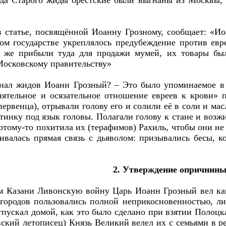
а Старого жиды брестские были выгнаны из Москвы, 
 статье, посвящённой Иоанну Грозному, сообщает: «Ио
ом государстве укреплялось предубеждение против евре
ё же прибыли туда для продажи мумей, их товары был
Московскому правительству»
нал жидов Иоанн Грозный? – Это было упоминаемое в
ятельное и осязательное отношение евреев к крови» 
ервенца), отрывали голову его и солили её в соли и мас
стинку под язык головы. Полагали голову к стане и возж
тому-то похитила их (терафимов) Рахиль, чтобы они не 
ливалась прямая связь с дьяволом: призывались бесы, 
2. Утверждение опричнин
м Казани Ливонскую войну Царь Иоанн Грозный вел как
городов пользовались полной неприкосновенностью, л
тпускал домой, как это было сделано при взятии Полоцк
вский летописец) Князь Великий велел их с семьями в р