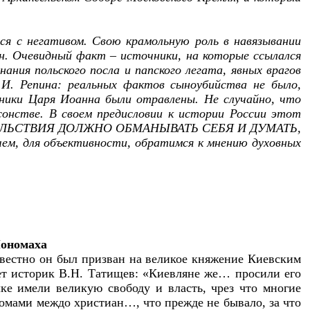
я с негативом. Свою крамольную роль в навязывании
н. Очевидный факт – источники, на которые ссылался
ния польского посла и папского легата, явных врагов
И. Репина: реальных фактов сыноубийства не было,
енники Царя Иоанна были отравлены. Не случайно, что
асонстве. В своем предисловии к истории России этот
ЛЬСТВИЯ ДОЛЖНО ОБМАНЫВАТЬ СЕБЯ И ДУМАТЬ,
ем, для объективности, обратимся к мнению духовных
Мономаха
вестно он был призван на великое княжение Киевским
ет историк В.Н. Татищев: «Киевляне же… просили его
ке имели великую свободу и власть, чрез что многие
домами междо христиан…, что прежде не бывало, за что