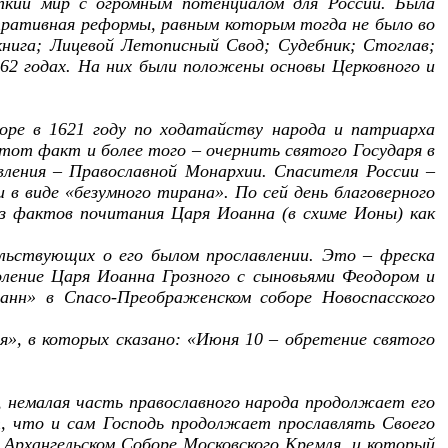
пкий мир с огромным потенциалом для России. Была
тративная реформы, равным которым тогда не было во
книга; Лицевой Летописный Свод; Судебник; Стоглав;
562 годах. На них были положены основы Церковного и
оре в 1621 году по ходатайству народа и патриарха
тот факт и более того – очернить святого Государя в
вления – Православной Монархии. Спасителя России –
в виде «безумного тирана». По сей день благоверного
з фактов почитания Царя Иоанна (в схиме Ионы) как
ельствующих о его былом прославлении. Это – фреска
оление Царя Иоанна Грозного с сыновьями Феодором и
анн» в Спасо-Преображенском соборе Новоспасского
, в которых сказано: «Июня 10 – обретение святого
 немалая часть православного народа продолжает его
т, что и сам Господь продолжает прославлять Своего
 Архангельском Соборе Московского Кремля, и который