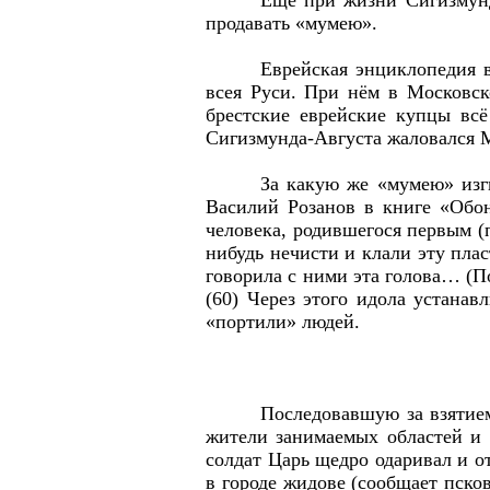
Ещё при жизни Сигизмунд
продавать «мумею».
Еврейская энциклопедия в
всея Руси. При нём в Московск
брестские еврейские купцы вс
Сигизмунда-Августа жаловался 
За какую же «мумею» изг
Василий Розанов в книге «Обон
человека, родившегося первым (п
нибудь нечисти и клали эту пла
говорила с ними эта голова… (По
(60) Через этого идола устанав
«портили» людей.
Последовавшую за взятие
жители занимаемых областей и 
солдат Царь щедро одаривал и о
в городе жидове (сообщает пско