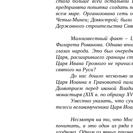
стала больше всей остальной 
предпринята попытка создать п
всем мире. Организована сеть 
Четьи-Минеи; Домострой; были с
Державного строительства Свят
Малоизвестный факт – Ца
Филарета Романова. Однако впос
глазах народа. Это был очеред
Царя, расширившего границы стр
Царя Ивана Грозного не причис
святого на Руси?
До нас дошло несколько 
Царя Иоанна в Грановитой пала
Димитрием перед иконой Влади
монастыря (XIX в. по образцу XVI
Уместно указать, что су
телеси великомученика Царя Иоа
Несмотря на то, что Моск
почитать, а это один из ряда 
угодника. Одним из явных призн