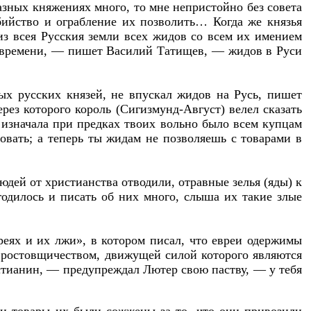
азных княжениях много, то мне непристойно без совета
бийство и ограбление их позволить… Когда же князья
из всея Русския земли всех жидов со всем их имением
его времени, — пишет Василий Татищев, — жидов в Руси
х русских князей, не впускал жидов на Русь, пишет
ез которого король (Сигизмунд-Август) велел сказать
изначала при предках твоих вольно было всем купцам
овать; а теперь ты жидам не позволяешь с товарами в
юдей от христианства отводили, отравные зелья (яды) к
годилось и писать об них много, слыша их такие злые
еях и их лжи», в котором писал, что евреи одержимы
 ростовщичеством, движущей силой которого являются
стианин, — предупреждал Лютер свою паству, — у тебя