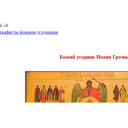
Акафисты Божиим угодникам
Божий угодник Иоанн Грозн