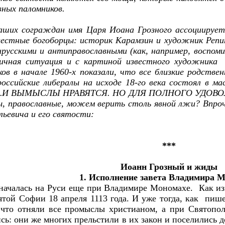
вных паломников.
аших сограждан имя Царя Иоана Грозного ассоциируетс
вестные богоборцы: историк Карамзин и художник Репи
усскими и антиправославными (как, например, воспомина
гичная ситуация и с картиной известного художника 
ов в начале 1960-х показали, что все близкие родств
российские либералы на исходе 18-го века состоял в м
…И ВЫМЫСЛЫ НРАВЯТСЯ. НО ДЛЯ ПОЛНОГО УДОВО
ы, православные, можем верить столь явной лжи? Впроч
льевича и его святости:
***
Иоанн Грозный и жиды
1. Исполнение завета Владимира 
началась на Руси еще при Владимире Мономахе. Как из
ятой Софии 18 апреля 1113 года. И уже тогда, как пиш
 что отняли все промыслы христианом, а при Святопол
сь: они же многих прельстили в их закон и поселились 