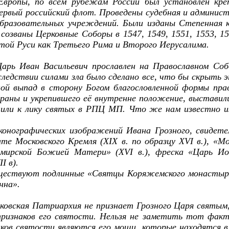
Европы, по всем рубежам России был установлен кре
ервый российский флот. Проведены судебная и админис
образовательных учреждений. Были изданы Степенная 
озваны Церковные Соборы в 1547, 1549, 1551, 1553, 1
ой Руси как Третьего Рима и Второго Иерусалима.
рь Иван Васильевич прославлен на Православном Соб
ледствии силами зла было сделано все, что бы скрыть э
ной выпад в сторону Богом благословленной формы пра
аны и укрепившего её внутренне положение, выставили 
лили к лику святых в РПЦ МП. Что же нам известно и
иконографических изображений Ивана Грозного, свидет
те Московского Кремля (ХIХ в. по образцу XVI в.), «М
мирской Божией Матери» (XVI в.), фреска «Царь Ио
I в).
ществуют подлинные «Святцы Коряжемского монастыря»
нна».
овская Патриархия не признает Грозного Царя святым,
признаков его святости. Нельзя не заметить тот фак
аков святости являются его мощи, которые находятся в