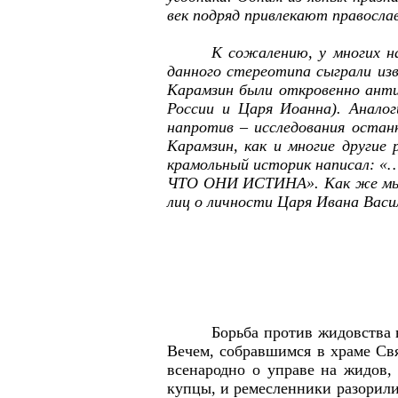
век подряд привлекают правосла
К сожалению, у многих н
данного стереотипа сыграли из
Карамзин были откровенно антир
России и Царя Иоанна). Анало
напротив – исследования останк
Карамзин, как и многие другие 
крамольный историк написал:
«
ЧТО ОНИ ИСТИНА»
. Как же м
лиц о личности Царя Ивана Васи
Борьба против жидовства 
Вечем, собравшимся в храме Св
всенародно о управе на жидов,
купцы, и ремесленники разорили