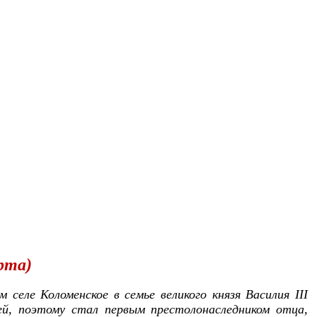
арта)
 селе Коломенское в семье великого князя Василия III
й, поэтому стал первым престолонаследником отца,