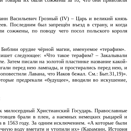
и товары их были сожжены за то, что они привозили
анн Васильевич Грозный (IV) – Царь и великий князь
ев. Последним был запрещён въезд в страну, и когда
и сожжены, по поводу чего посол польского короля
 Библии орудие чёрной магии, именуемое «терафим».
пишет следующее: «Что такое терафим? – Закалывали
ле. Затем писали на золотой пластинке название какой-
игали перед нею лампады, и простирались перед нею, и
оповестили Лавана, что Иаков бежал. См.: Быт.31,19)».
которые предрекали «будущее», вводили во искушение,
ы
 милосердный Христианский Государь. Право­славные
итовцев брали в плен, а наемных немецких рыцарей и
а в 1563 году. За одним исключением. «А которые были
ечную воду вметати и утопили их» (Карамзин, История