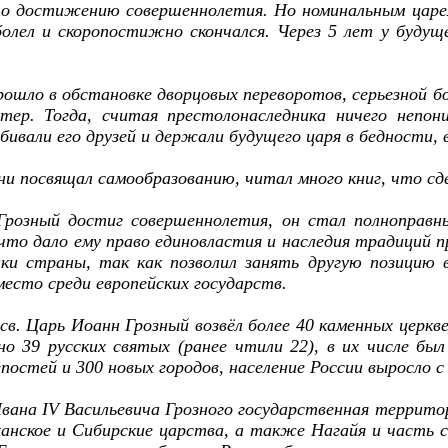
о достижению совершеннолетия. Но номинальным царем
аболел и скоропостижно скончался. Через 5 лет у будущ
ошло в обстановке дворцовых переворотов, серьезной бо
тер. Тогда, считая престолонаследника ничего непон
убивали его друзей и держали будущего царя в бедности,
ни посвящал самообразованию, читал много книг, что с
 Грозный достиг совершеннолетия, он стал полноправ
что дало ему право единовластия и наследия традиций 
ки страны, так как позволил занять другую позицию 
место среди европейских государств.
я св. Царь Иоанн Грозный возвёл более 40 каменных церк
о 39 русских святых (ранее чтили 22), в их числе был 
остей и 300 новых городов, население России выросло с 2
вана IV Васильевича Грозного государственная территор
анское и Сибирские царства, а также Нагайя и часть с