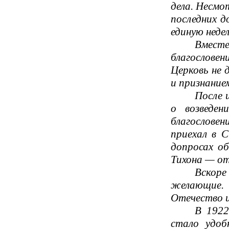
дела. Несмо
последних д
единую недел
Вместе
благослове
Церковь не 
и признание
После 
о возведен
благословен
приехал в 
допросах об
Тихона — о
Вскоре
желающие. 
Отечество и
В 1922
стало удоб