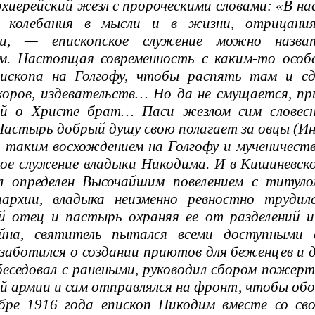
хиерейский жезл с пророческими словами: «В на
 колебания в мысли и в жизни, отрицания
ти, — епископское служение можно назва
им. Настоящая современность с каким-то особ
ископа на Голгофу, чтобы распять там и сд
укоров, издевательств… Но да не смущается, при
ый о Христе брат… Паси жезлом сим словесн
Пастырь добрый душу свою полагает за овцы (Ин. 
 таким восхождением на Голгофу и мученичеств
ое служение владыки Никодима. И в Кишиневской
л определен Высочайшим повелением с титулом
пархии, владыка неизменно ревностно труди
 отец и пастырь охраняя ее от разделений и 
йна, святитель пытался всеми доступными
заботился о создании приютов для беженцев и д
беседовал с ранеными, руководил сбором пожерт
 армии и сам отправлялся на фронт, чтобы об
бре 1916 года епископ Никодим вместе со св