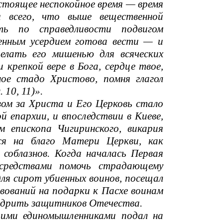
стоящее неспокойное время — время
 всего, что выше вещественной
ть по справедливости подвигом
енным усердием готова вести — и
елать его мишенью для всяческих
 крепкой вере в Бога, сердце твое,
ое стадо Христово, помня глагол
10, 11)».
ом за Христа и Его Церковь стало
 епархии, и впоследствии в Киеве,
 епископа Чигиринского, викария
лся на благо Матери Церкви, как
соблазнов. Когда началась Первая
 средствами помочь страдающему
ля сирот убиенных воинов, посещал
вований на подарки к Пасхе воинам
одрить защитников Отечества.
оими единомышленниками подал на