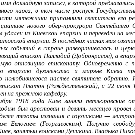
имя докладную записку, в которой предлагались
нного хаоса, в том числе роспуск Государств
асти мятежники припомнили святителю его рез
ициативе нового обер-прокурора Святейшего С
 удален из Киевской епархии и переведен на ме
атовской епархии. В последних числах мая святит
ных событий в стране разворачивалась и церк
вящий епископ Палладий (Добронравов), а епарх
ямую оппозицию епископату. Одновременно с п
ую епархию духовенство и миряне Киева пр
ю полюбившегося пастве святителя обратно. 
иепископ Платон (Рождественский), и 22 июня
ен на прежнюю кафедру.
абря 1918 года Киев заняли петлюровские о
одим был арестован и девять месяцев провел в
зделяя тяготы изгнания с соузниками — митро
пом Евлогием (Георгиевским). Получив свобо
 Киев, занятый войсками Деникина. Владыка Нико