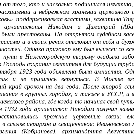
 от того, кто и насколько подчинился изъятию,
расхищении и небрежном хранении церковного 
овь», поддерживаемая властями, захватила Тавр
е архиепископы Никодим и Димитрий (Аба
а были арестованы. На открытом судебном зас
ависимо и в своих речах отклонял от себя и дух
ностей. Однако приговор ему был вынесен со вс
а пути в Нижегородскую тюрьму владыка забо
о Господь сохранил святителя для будущих трудо
нтября 1923 года объявлена была амнистия. Од
ак и не пришлось вернуться. В Москве ег
ий край сроком на два года. После второй сс
вания в крупных городах, а также в УССР, и в
шемского района, где когда-то начинал свой пут
я 1932 года архиепископ Никодим получил назн
осстановились прежние церковные связи: в
 в ссылке иерархов и священников: Ивановского
вгения (Кобранова), архимандрита Августи