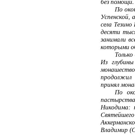
без помощи.
По око
Успенской, 
села Тезино
десяти тыся
занимали вс
которыми о
Только
Из глубины
монашество
продолжил 
принял мона
По око
пастырств
Никодима: 
Святейшег
Аккерманск
Владимир (С