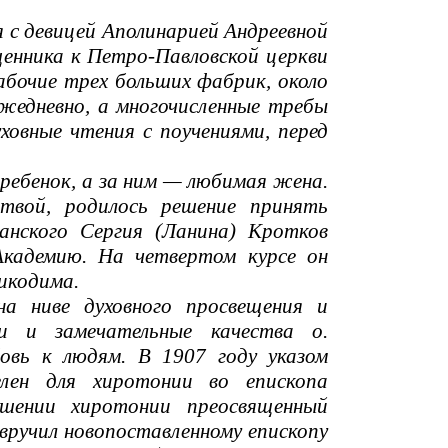
я с девицей Аполинарией Андреевной
щенника к Петро-Павловской церкви
абочие трех больших фабрик, около
ежедневно, а многочисленные требы
уховные чтения с поучениями, перед
 ребенок, а за ним — любимая жена.
итвой, родилось решение принять
анского Сергия (Ланина) Кротков
Академию. На четвертом курсе он
Никодима.
а ниве духовного просвещения и
и и замечательные качества о.
овь к людям. В 1907 году указом
лен для хиротонии во епископа
ршении хиротонии преосвященный
вручил новопоставленному епископу