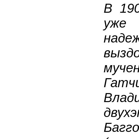
В 190
уже
над
вызд
муч
Гатч
Вла
двух
Баг