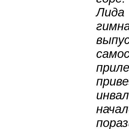
Лида
гимн
вып
само
при
при
инва
начал
пораз