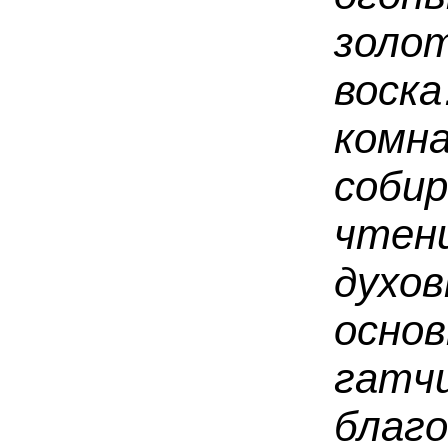
золо
вос
ком
соби
чтен
духо
осн
гатч
бла