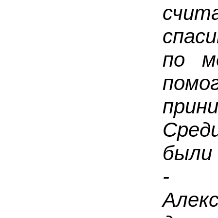
сч
спас
по м
пом
прин
Сред
были
- г
Алек