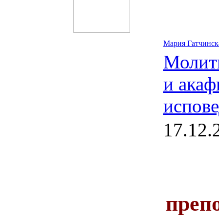
Мария Гатчинск
Молит
и ака
испов
17.12.
преп