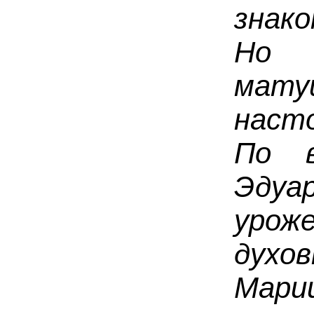
знак
Но 
мат
наст
По в
Эду
уро
духо
Мари