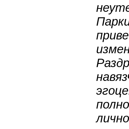
неут
Пар
при
изм
Разд
нав
эгоц
пол
личн