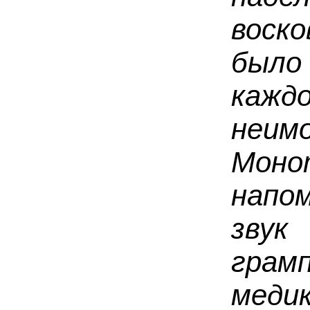
воск
было
кажд
неи
Моно
напо
зву
грам
ме