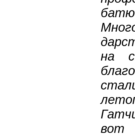
батю
Мног
дарс
на с
благ
ста
ле
Гатч
вот