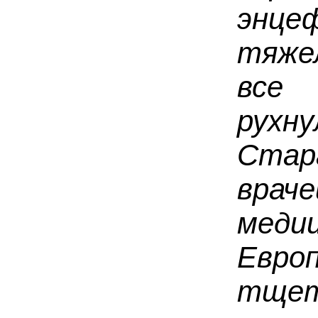
энцеф
тяже
все
рухн
Ста
вра
меди
Евро
тще