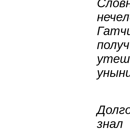
Сло
нече
Гатч
пол
утеш
уныни
Долг
зна