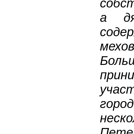
собст
а д
сод
мех
Бол
при
учас
гор
неск
Пете