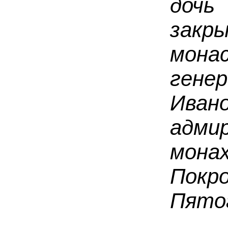
дочь
закр
мон
ген
Ивано
адми
мон
Пок
Пято