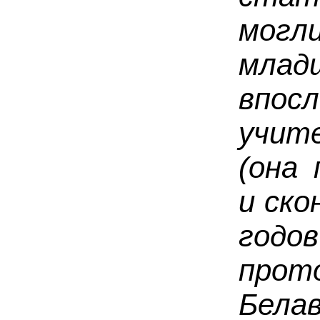
могл
мла
впо
учит
(она
и ско
год
про
Бела