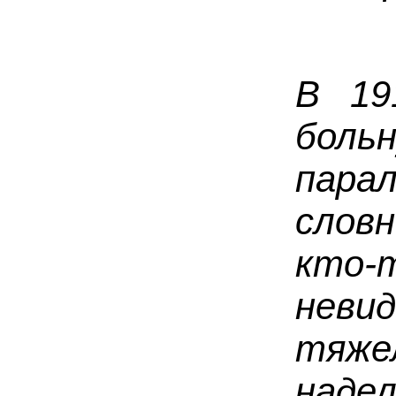
В 19
бол
пара
словн
кто
нев
тяже
наде