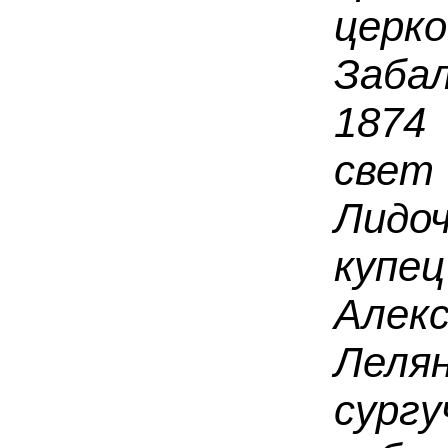
церк
Заба
1874
све
Лидо
куп
Але
Леля
сур