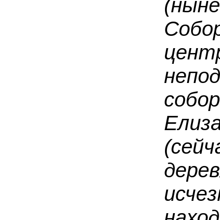
(нын
Собо
це
непо
собо
Елиз
(се
дер
исчез
наход