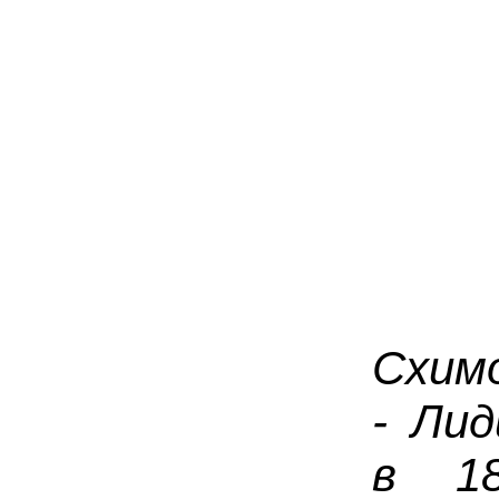
Схим
- Лид
в 1