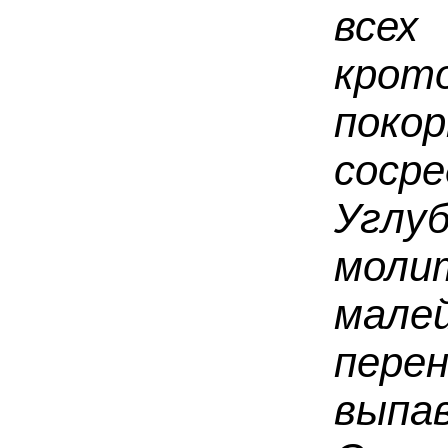
всех
крот
поко
соср
Углу
моли
мал
пер
вып