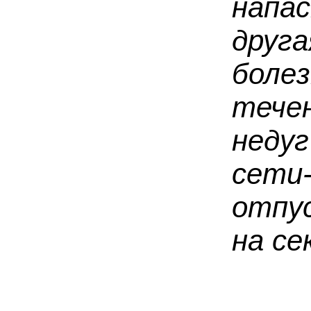
нап
дру
боле
теч
неду
сет
отпу
на сек