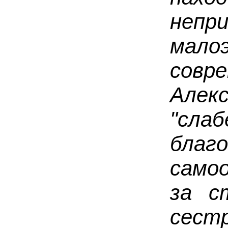
непр
мало
совр
Ал
"сла
благ
само
за с
сест