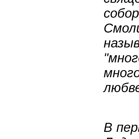
собо
См
наз
"мног
мног
любве
В пер