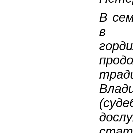
В се
в с
гор
прод
тра
Влад
(суд
досл
статс