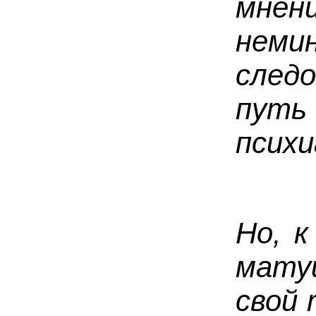
мнен
нем
след
пут
психи
Но, к
мату
свой 