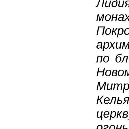
Лиди
монах
Пок
архи
по б
Ново
Митр
Кель
церкв
огонь