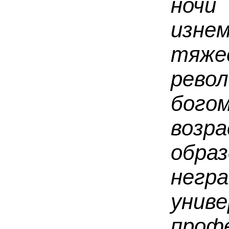
ночи
изн
тяж
рев
бого
возр
об
негр
унив
профе