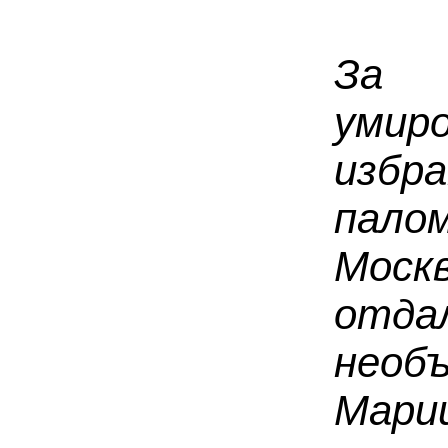
За 
умир
изб
пало
Мос
отд
необ
Мари