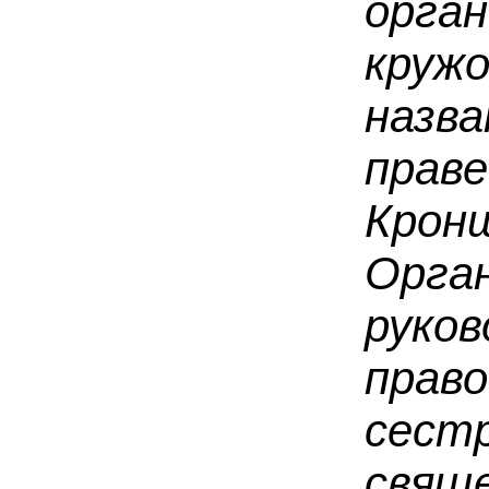
орга
кру
назв
пра
Крон
Ор
рук
право
сест
свящ