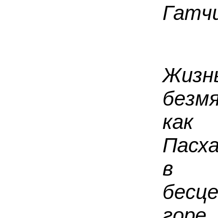
Гатчи
Жи
безм
как 
Пасх
в 
бесц
горе