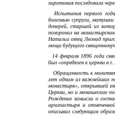
хиротония последовала через
Испытания первого года 
болезнью супруги, матушки
дочерей, старшей из кото
похоронил на монастырском
Натальи отец Леонид приго
мощи будущего священномуч
14 февраля 1896 года свя
был «определен к церкви в г
Обращенность к молитвенно
лет одним из важнейших п
монастыря», открывшей ему
Церкви, но и монашеские п
Рождение замысла о состав
архипастыря и отмеченно
описывал следующим образо