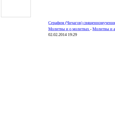
Серафим (Чичагов) священномучени
Молитвы и о молитвах
-
Молитвы и 
02.02.2014 19:29