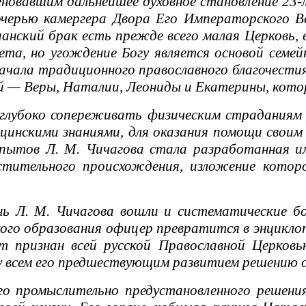
вавшим дальнейшее духовное становление 23-ле
очерью камергера Двора Его Императорского В
нский брак есть прежде всего малая Церковь, в
ета, но угождение Богу является основой семей
начала традиционного православного благочести
й — Веры, Наталии, Леониды и Екатерины, котор
лубоко сопереживать физическим страданиям р
ицинскими знаниями, для оказания помощи свои
опытов Л. М. Чичагова стала разработанная и
стительного происхождения, изложение котор
. М. Чичагова вошли и систематические бого
ого образования офицер превратится в энцикло
ет признан всей русской Православной Церков
у всем его предшествующим развитием решению о
 промыслительно предустановленного решения