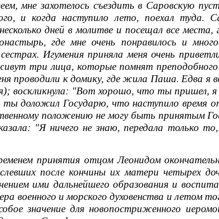
зеем, мне захотелось съездить в Саровскую пу
ого, и когда наступило лето, поехал туда. С
 несколько дней в молитве и посещал все места
монастырь, где мне очень понравилось и мно
 сестрах. Игумения приняла меня очень приветл
живут три лица, которые помнят преподобного:
еня проводили к домику, где жила Паша. Едва я в
ая); воскликнула: "Вот хорошо, что ты пришел
ы ты доложил Государю, что наступило время о
твенному положению не могу быть принятым Гос
казала: "Я ничего не знаю, передала только то
еменем принятия отцом Леонидом окончательно
ослевших после кончины их матери четырех доч
учением ими дальнейшего образования и воспита
а военного и морского духовенства и летом тог
собое значение для новопостриженного иеромо