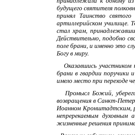
принадлежала к одному из
будущего святителя полковн
принял Таинство святого
артиллерийском училище. 
стал храм, принадлежавший
Действительно, подобно св
поле брани, и именно это с
Богу в миру.
Оказавшись участником по
брани в гвардии поручики 
имело место при переходе ч
Промысл Божий, уберегший
возвращения в Санкт-Петерб
Иоанном Кронштадтским, р
непререкаемым духовным 
жизненные решения принима