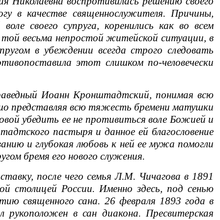
лия Николаевна воспротивилась решению своего
гу в качестве священнослужителя. Причины,
оле своего супруга, коренились как во всем
в той весьма непростой житейской ситуации, в
пругом в убеждении всегда строго следовать
ротивопоставила этот слишком по-человечески
раведный Иоанн Кронштадтский, понимая всю
ошо представляя всю тяжесть бремени матушки
говой убедить ее не противиться воле Божией и
штадтского пастыря и данное ей благословение
анию и глубокая любовь к ней ее мужа помогли
ругом бремя его нового служения.
тавку, после чего семья Л.М. Чичагова в 1891
ной столицей России. Именно здесь, под сенью
ятию священного сана. 26 февраля 1893 года в
л рукоположен в сан диакона. Пресвитерская