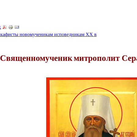
к
акафисты новомученикам исповедникам ХХ в
Священномученик
митрополит Сер