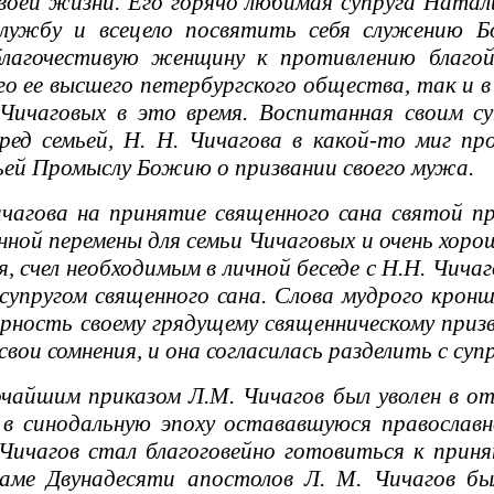
своей жизни. Его горячо любимая супруга Ната
ужбу и всецело посвятить себя служению Бо
лагочестивую женщину к противлению благой в
го ее высшего петербургского общества, так и 
Чичаговых в это время. Воспитанная своим су
еред семьей, Н. Н. Чичагова в какой-то миг п
ьей Промыслу Божию о призвании своего мужа.
агова на принятие священного сана святой п
ной перемены для семьи Чичаговых и очень хор
 счел необходимым в личной беседе с Н.Н. Чича
 супругом священного сана. Слова мудрого крон
ность своему грядущему священническому призв
вои сомнения, и она согласилась разделить с суп
айшим приказом Л.М. Чичагов был уволен в отс
и в синодальную эпоху остававшуюся православ
 Чичагов стал благоговейно готовиться к прин
раме Двунадесяти апостолов Л. М. Чичагов бы