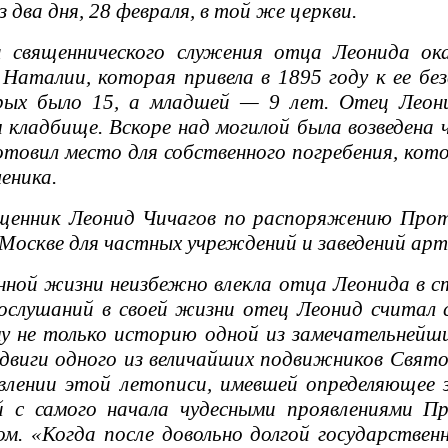
 два дня, 28 февраля, в той же церкви.
священнического служения отца Леонида ока
 Наталии, которая привела в 1895 году к ее б
рых было 15, а младшей — 9 лет. Отец Леони
 кладбище. Вскоре над могилой была возведена 
товил место для собственного погребения, кото
еника.
щенник Леонид Чичагов по распоряжению Прото
. Москве для частных учреждений и заведений ар
й жизни неизбежно влекла отца Леонида в сте
ослушаний в своей жизни отец Леонид считал 
 не только историю одной из замечательнейши
одвиги одного из величайших подвижников Свят
лении этой летописи, имевшей определяющее з
й с самого начала чудесными проявлениями П
м. «Когда после довольно долгой государствен