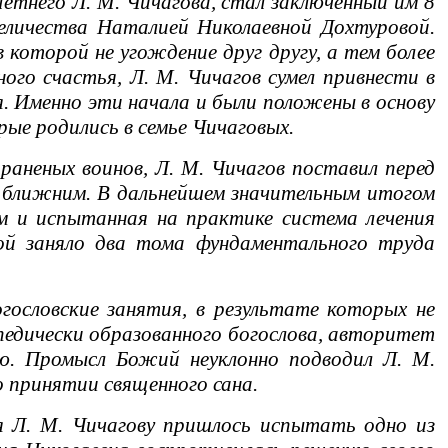
тнего Л. М. Чичагова, стал заключенный им 8
еличества Наталией Николаевной Дохтуровой.
 которой не угождение друг другу, а тем более
ного счастья, Л. М. Чичагов сумел привнести в
я. Именно эти начала и были положены в основу
ые родились в семье Чичаговых.
аненых воинов, Л. М. Чичагов поставил перед
м ближним. В дальнейшем значительным итогом
м и испытанная на практике система лечения
ой заняло два тома фундаментального труда
словские занятия, в результате которых не
педически образованного богослова, авторитет
ью. Промысл Божий неуклонно подводил Л. М.
 принятии священного сана.
 Л. М. Чичагову пришлось испытать одно из