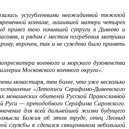
зались усугубленными неожиданной тяжелой
езвременной кончине, лишившей матери четырех
д привез тело почившей супруги в Дивеево и
часовня, и рядом с местом погребения матушки
рому, впрочем, так и не суждено было принять
пресвитера военного и морского духовенства
тиллерии Московского военного округа».
ны монастыря, тем более, что уже несколько
составление «Летописи Серафимо-Дивеевского
х монашеских обителей Русской Православной
ой Руси — преподобного Серафима Саровского.
начение для всей дальнейшей жизни будущего
ромысла Божия об этом труде, отец Леонид
ной службы я сделался священником небольшой