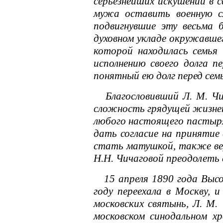
серьезнейших искушений в 
мужа оставить военную сл
подвигнувшие эту весьма б
духовном укладе окружавше
которой находилась семья 
исполнению своего долга п
понятный ею долг перед сем
Благословивший Л. М. Чич
сложность грядущей жизнен
любого настоящего пастыря,
дать согласие на принятие
стать матушкой, также вер
Н.Н. Чичаговой преодолеть с
15 апреля 1890 года Высоч
году переехала в Москву, 
московских святынь, Л. М.
московском синодальном х