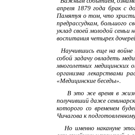
Важным событием, ознамено
апреля 1879 года брак с д
Памятуя о том, что христиа
предрассудкам, большого св
уклад своей молодой семьи 
воспитания четырех дочере
Научившись еще на войне г
собой задачу овладеть мед
многолетних медицинских 
организма лекарствами ра
«Медицинские беседы».
В это же время в жизнь Л
получивший даже семинарск
которого со временем буд
Чичагова к подготовленном
Но именно накануне этого