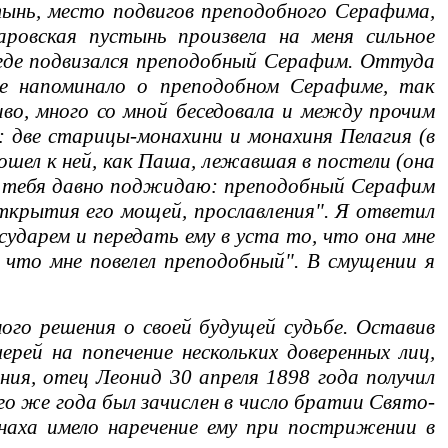
стынь, место подвигов преподобного Серафима,
аровская пустынь произвела на меня сильное
, где подвизался преподобный Серафим. Оттуда
гое напоминало о преподобном Серафиме, так
иво, много со мной беседовала и между прочим
 две старицы-монахини и монахиня Пелагия (в
ошел к ней, как Паша, лежавшая в постели (она
, я тебя давно поджидаю: преподобный Серафим
ткрытия его мощей, прославления". Я ответил
ударем и передать ему в уста то, что она мне
, что мне повелел преподобный". В смущении я
го решения о своей будущей судьбе. Оставив
ерей на попечение нескольких доверенных лиц,
ния, отец Леонид 30 апреля 1898 года получил
о же года был зачислен в число братии Свято-
наха имело наречение ему при пострижении в