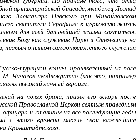
омской губернии. По причине того, что отец
ебной артиллерийской бригаде, младенец Леонид
ого Александра Невского при Михайловском
ущего святителя Серафима в церковную жизнь
личным для всей дальнейшей жизни святителя.
жение Богу как служение Царю и Отечеству на
дков, первым опытом самоотверженного служения
сско-турецкой войны, произведенный на поле
. М. Чичагов неоднократно (как это, например
оявлял высокий личный героизм.
ий на полях брани, привел его вскоре после
Русской Православной Церкви святым праведным
 офицера и ставшим на все последующие годы
ый с этого времени многие свои важнейшие
нна Кронштадтского.