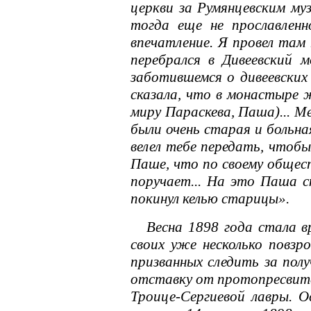
церкви за Румянцевским му
тогда еще не прославленн
впечатление. Я провел там
перебрался в Дивеевский 
заботившемся о дивеевских
сказала, что в монастыре 
миру Параскева, Паша)... М
были очень старая и больн
велел тебе передать, чтоб
Паше, что по своему общес
поручает... На это Паша с
покинул келью старицы».
Весна 1898 года стала вр
своих уже несколько повзр
призванных следить за пол
отставку от протопресвитер
Троице-Сергиевой лавры. О