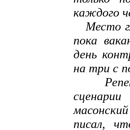
каждого ч
Место гла
пока вака
день конт
на три с п
Репетиц
сценари
масонски
писал, чт