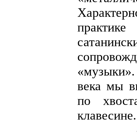
Характерн
практик
сатани
сопров
«музыки»
века мы в
по хвост
клавесине.
- «А-аа