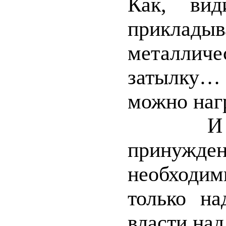
Как, вид
прикладыв
металличе
затылку… 
можно нагр
И запом
принужд
необходим
только на
власти над