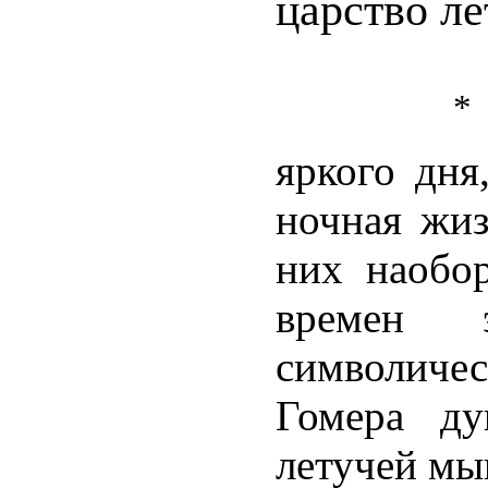
царство л
яркого дня
ночная жиз
них наобор
времен 
символиче
Гомера д
летучей мы