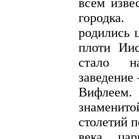
всем изве
городка.
родились 
плоти Иис
стало н
заведение 
Вифлеем
знамени
столетий п
века, ца