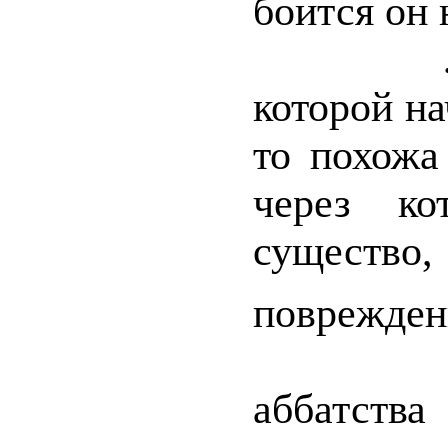
боится он 
…Гречес
которой на
то похожа
через ко
существ
поврежден
На чер
аббатства