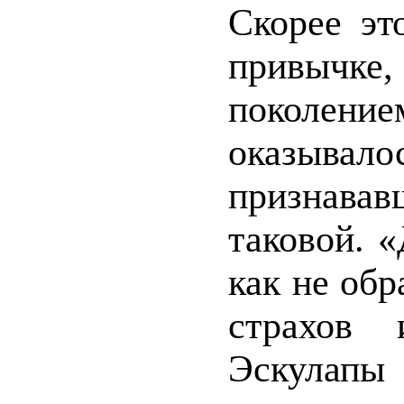
Скорее эт
привычк
поколен
оказыва
признавав
таковой. «
как не обр
страхов 
Эскулапы