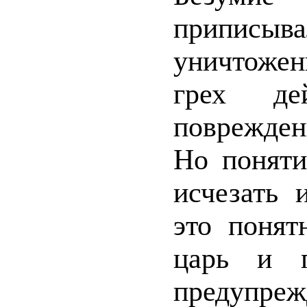
приписы
уничтожен
грех де
поврежде
Но поняти
исчезать 
это понят
царь и п
предупре