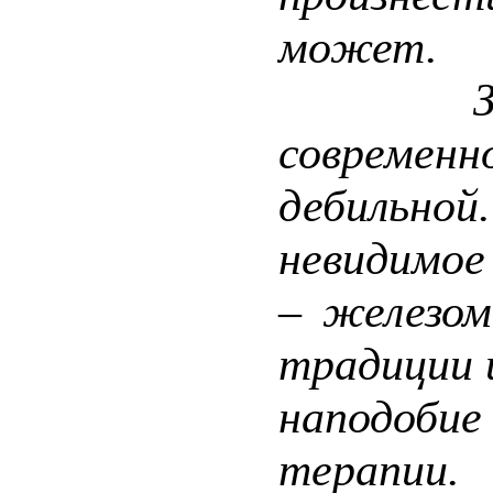
может.
Зарожд
современ
дебильн
невидимое
– железом
традиции 
наподоб
терапии.