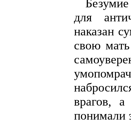
Безумие с
для анти
наказан су
свою мать
самоувер
умопомра
набросился
врагов, а
понимали э
В древ