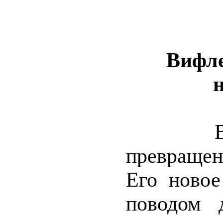
Вифле
н
превращен
Его новое
поводом 