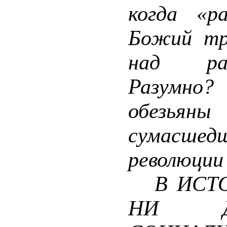
когда «р
Божий тр
над раз
Разумно
обезьян
сумасшед
революции
В ИСТО
НИ ДЕ