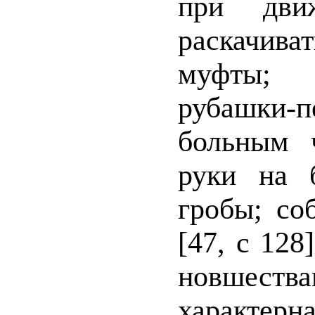
при дви
раскачива
муфты; 
рубашки-п
больным ч
руки на б
гробы; со
[47, с 128
новшест
характе