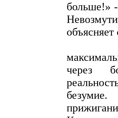
больше!» -
Невозмут
объясняет 
« - Л
максимал
через б
реальнос
безумие
прижигани