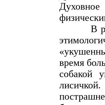
Духовн
физически
В русск
этимологи
«укушенн
время бол
собакой 
лисичко
пострашн