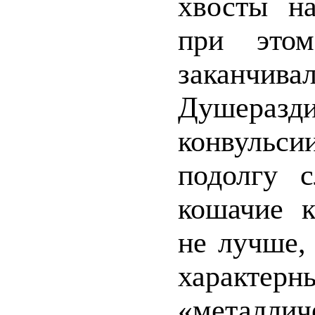
хвосты на
при это
заканчи
Душеразд
конвуль
подолгу 
кошачие к
не лучше, 
характе
«металл