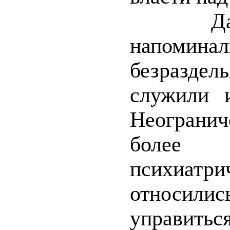
Да, тог
напоминал
безразде
служили и
Неогранич
более 
психиат
относили
управитьс