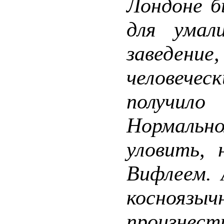
Лондоне б
для умал
заведен
человече
получи
Нормаль
уловить, 
Вифлеем. 
коснояз
произнест