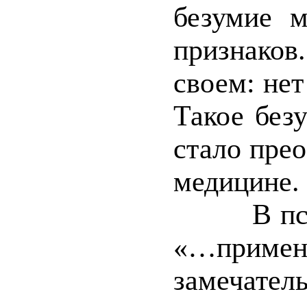
безумие 
признаков
своем: нет 
Такое без
стало прео
медицине.
В психб
«…прим
замечател