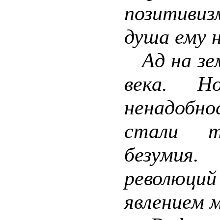
позитивиз
душа ему 
Ад на зем
века. Н
ненадобн
стали т
безумия
революци
явлением 