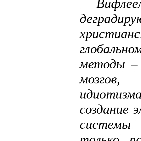
Вифлеем 
деградир
христиа
глобально
методы – 
мозгов,
идиотизм
создание 
системы 
только п