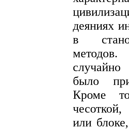
цивилиз
деяниях и
в стано
методов.
случайно
было при
Кроме то
чесоткой,
или блоке