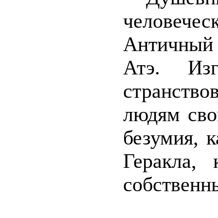
человече
Античный
Атэ. Из
странство
людям сво
безумия, 
Геракла,
собственны
Конкр