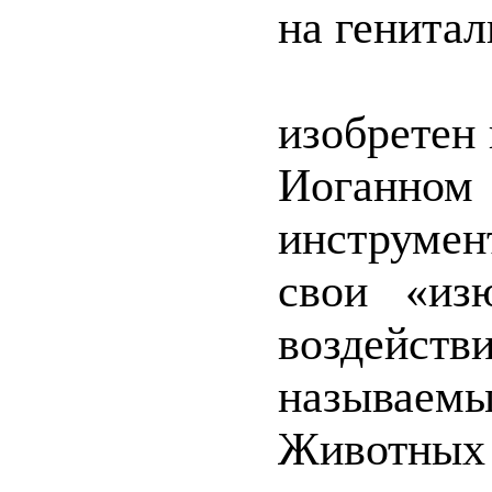
на генита
Термин
изобретен 
Иоганном 
инструмен
свои «из
воздейст
называе
Животных