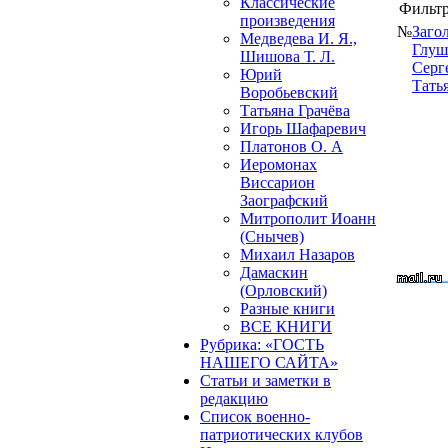
Классические
Фильтр
произведения
№
Заго
Медведева И. Я.,
Глуш
Шишова Т. Л.
Серг
Юрий
Тать
Воробьевский
Татьяна Грачёва
Игорь Шафаревич
Платонов О. А
Иеромонах
Виссарион
Заографский
Митрополит Иоанн
(Снычев)
Михаил Назаров
Дамаскин
(Орловский)
Разные книги
ВСЕ КНИГИ
Рубрика: «ГОСТЬ
НАШЕГО САЙТА»
Статьи и заметки в
редакцию
Список военно-
патриотических клубов