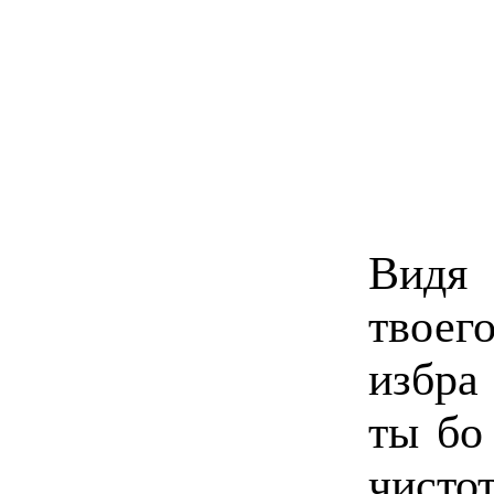
Видя 
твоег
избра
ты бо
чисто