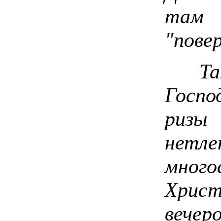
там 
"повер
Так 
Госпо
ризы 
не
мног
Хрис
вече