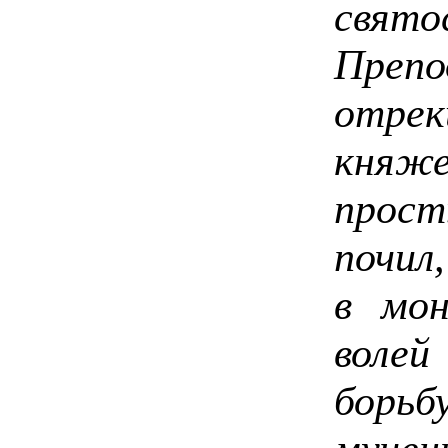
свят
Пре
отр
княже
прос
почил
в мон
воле
борьб