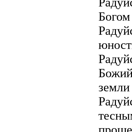
Радуй
Богом
Радуй
юност
Радуй
Божий
земли
Радуй
тесны
проше