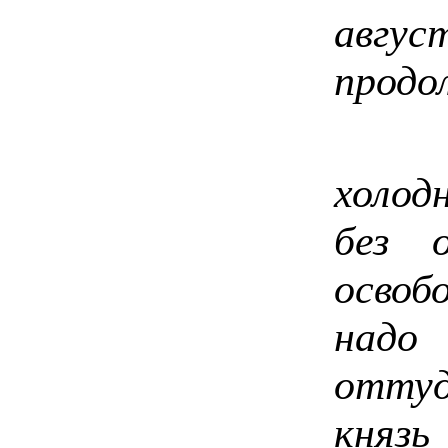
авгу
продо
В "
холод
без 
освоб
надо
отту
князь