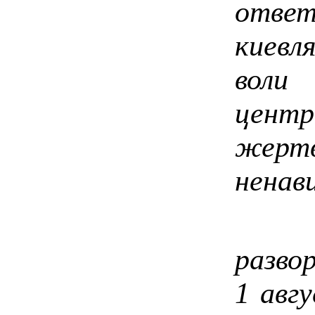
отве
киевл
воли
центр
жер
ненав
Гр
разво
1 авг