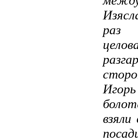
между
Изяс
раз
целов
разга
сторо
Игорь
болот
взяли 
посад