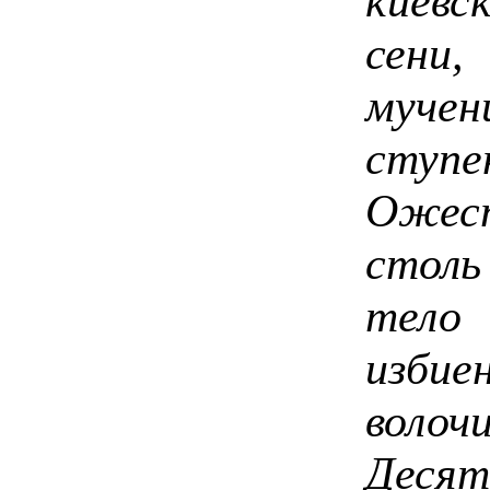
киев
сени
мучен
сту
Ожес
стол
тело
изби
волоч
Десят