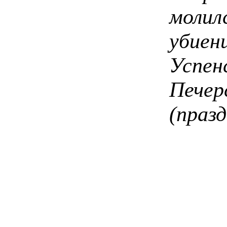
мол
убиен
Успе
Пе
(празд