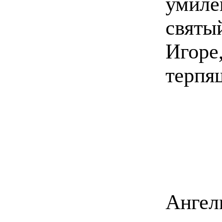
умиле
свят
Игоре
терпя
Ангел