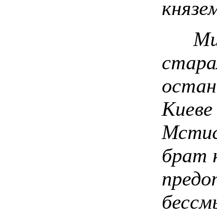
князе
Митр
стар
остан
Кие
Мсти
брат 
пре
бессм