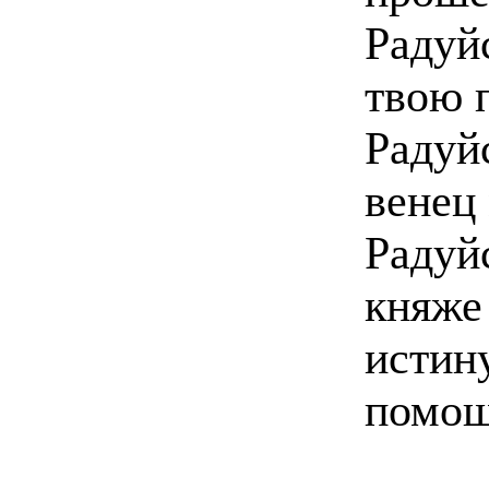
Радуй
твою 
Радуйс
венец
Радуй
княже
истин
помощ