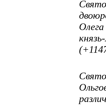
Свя
двою
Олега
князь
(+1147
Пре
Свят
Ольг
разли