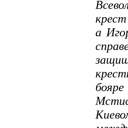
Всево
крест
а Иго
справ
защищ
крест
бояр
Мстис
Киев