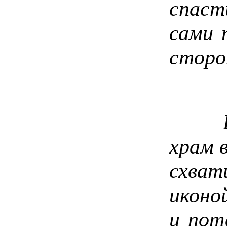
спаст
сами 
сторо
Восс
храм 
схва
иконо
и пот