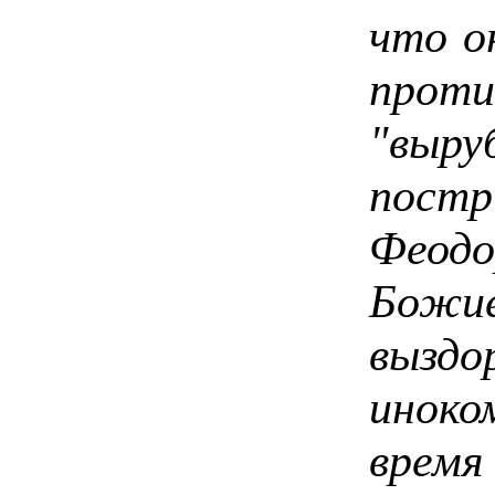
что о
проти
"выру
постр
Феод
Бож
вызд
иноко
время 