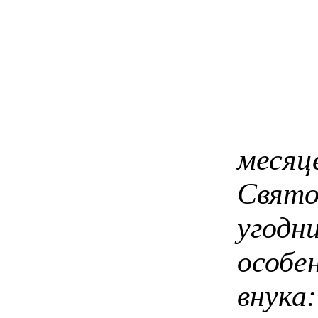
В н
меся
Свя
уго
особе
внук