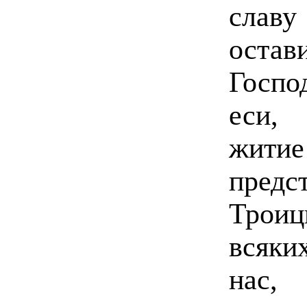
слав
остав
Госпо
еси,
житие 
предс
Троиц
всяки
нас, 