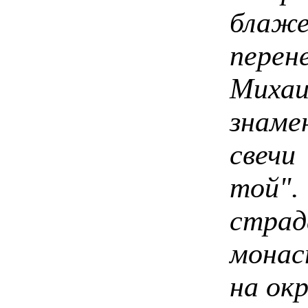
блаж
перен
Михаи
знам
свечи
той".
стра
монас
на ок