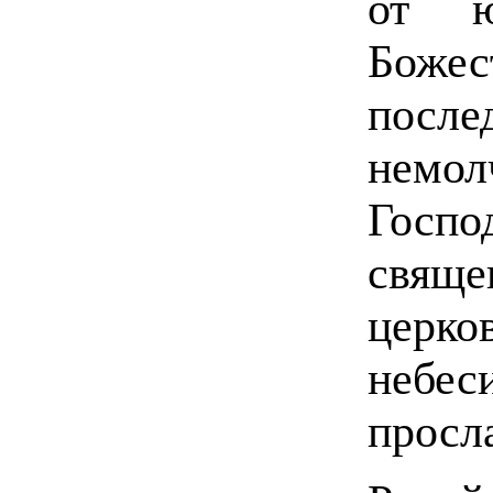
от ю
Божес
посл
немол
Госп
свя
церко
неб
просл