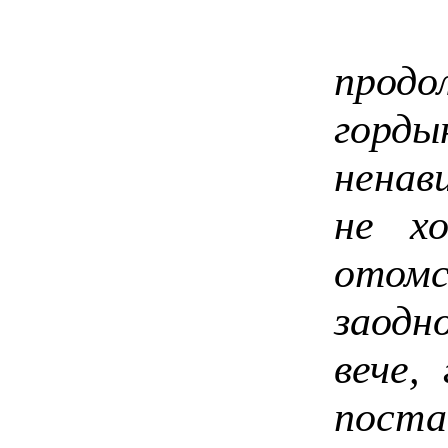
Бо
продо
горд
ненав
не х
отомс
заодно
вече,
поста