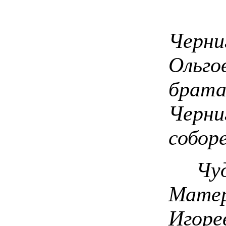
В 1
Черн
Ольго
брат
Черни
соборе
Чудо
Мат
Игор