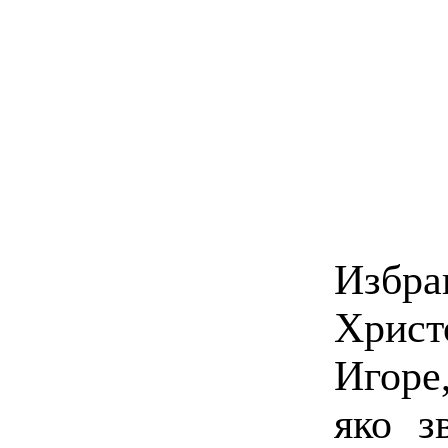
Избр
Христ
Игоре
яко з