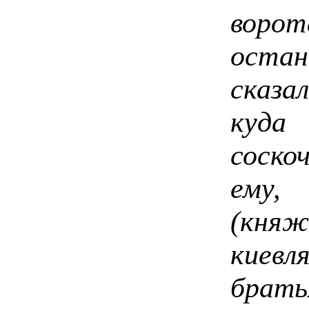
воро
остан
сказа
куда
соско
ему,
(княж
киев
брать