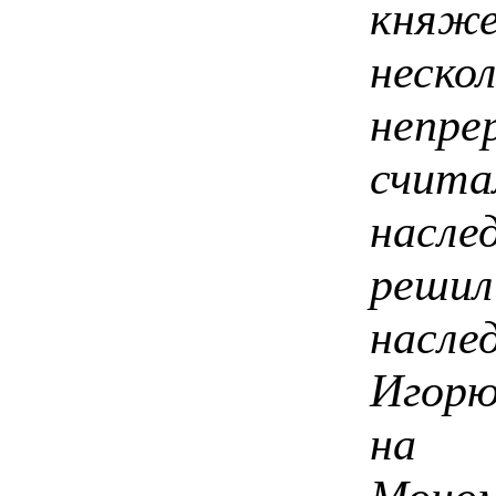
княж
неско
непре
счи
насле
реш
насл
Игорю
на 