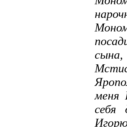
Моном
нар
Моно
поса
сына,
Мсти
Яропо
меня 
себя
Игор