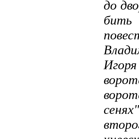
до дв
бит
пов
Влад
Игор
воро
ворот
сеня
втор