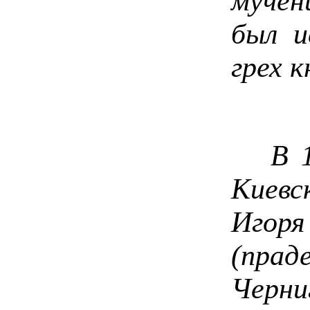
мучен
был и
грех 
В 113
Киевс
Игор
(пра
Черн