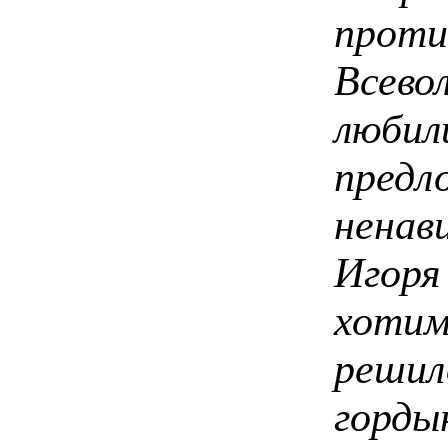
проти
Всево
люби
пред
ненав
Игоря
хотим
решил
горд