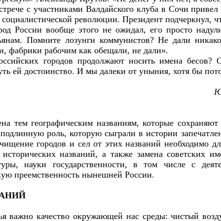
стрече с участниками Валдайского клуба в Сочи привел 
 социалистической революции. Президент подчеркнул, ч
род России вообще этого не ожидал, его просто наду
тьянам. Помните лозунги коммунистов? Не дали никако
и, фабрики рабочим как обещали, не дали».
ссийских городов продолжают носить имена бесов? О
уть ей достоинство. И мы далеки от уныния, хотя бы по
Ю
на тем географическим названиям, которые сохраняют
ь подлинную роль, которую сыграли в истории запечатле
ищение городов и сел от этих названий необходимо дл
 исторических названий, а также замена советских им
уры, науки государственности, в том числе с деят
кую преемственность нынешней России.
ВАНИЙ
ья важно качество окружающей нас среды: чистый возд