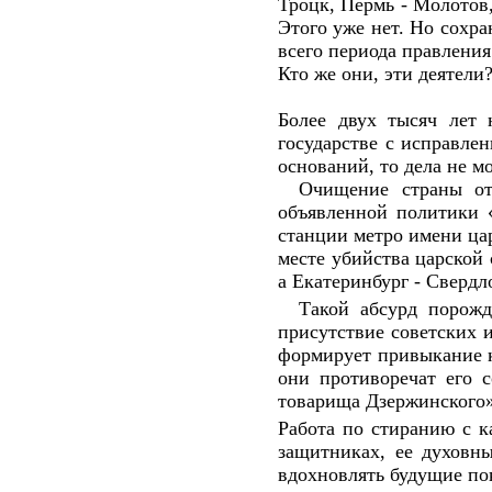
Троцк, Пермь - Молотов
Этого уже нет. Но сохр
всего периода правлени
Кто же они, эти деятели
Более двух тысяч лет 
государстве с исправле
оснований, то дела не мо
Очищение страны от 
объявленной политики «
станции метро имени ца
месте убийства царской 
а Екатеринбург - Свердл
Такой абсурд порож
присутствие советских 
формирует привыкание к
они противоречат его с
товарища Дзержинского»
Работа по стиранию с к
защитниках, ее духовн
вдохновлять будущие по