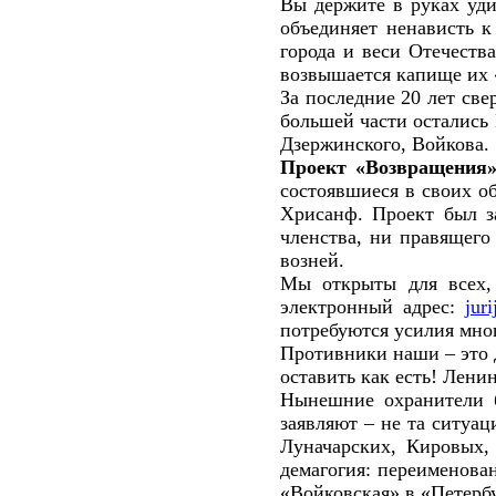
Вы держите в руках уди
объединяет ненависть 
города и веси Отечеств
возвышается капище их 
За последние 20 лет све
большей части остались
Дзержинского, Войкова.
Проект «Возвращения»
состоявшиеся в своих о
Хрисанф. Проект был з
членства, ни правящего
возней.
Мы открыты для всех,
электронный адрес:
jur
потребуются усилия мно
Противники наши – это 
оставить как есть! Лени
Нынешние охранители б
заявляют – не та ситуа
Луначарских, Кировых,
демагогия: переименован
«Войковская» в «Петербу