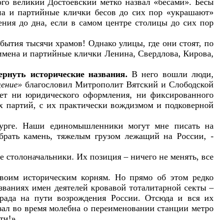
ого великий Достоевский метко назвал «бесами». Бесы
на и партийные клички бесов до сих пор «украшают»
ения до дна, если в самом центре столицы до сих пор
бытия тысячи храмов! Однако улицы, где они стоят, по
имена и партийные клички Ленина, Свердлова, Кирова,
ернуть исторические названия.
В него вошли люди,
щение»
благословил Митрополит Вятский и Слободской
нет ни юридического оформления, ни фиксированного
х партий, с их практически вождизмом и подковерной
бурге. Наши единомышленники могут мне писать на
убрать камень, тяжелым грузом лежащий на России, -
 столоначальники. Их позиция – ничего не менять, все
своим историческим корням. Но прямо об этом редко
азваниях имен деятелей кровавой тоталитарной секты –
града на пути возрождения России. Отсюда и вся их
азал во время молебна о переименовании станции метро
ти!».