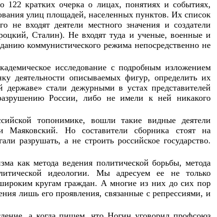
о 122 кратких очерка о лицах, понятиях и событиях,
нования улиц площадей, населенных пунктов. Их список
о не входят деятели местного значения и создатели
роцкий, Сталин). Не входят туда и ученые, военные и
озданию коммунистического режима непосредственно не
академическое исследование с подробным изложением
нку деятельности описываемых фигур, определить их
ой державе» стали дежурными в устах представителей
 разрушению России, либо не имели к ней никакого
ссийской топонимике, вошли такие видные деятели
 и Маяковский. Но составители сборника стоят на
ли разрушать, а не строить российское государство.
зма как метода ведения политической борьбы, метода
олитической идеологии. Мы адресуем ее не только
ироким кругам граждан. А многие из них до сих пор
дения лишь его проявления, связанные с репрессиями, и
ление, а когда пишем, что Ногин уговорил профсоюз