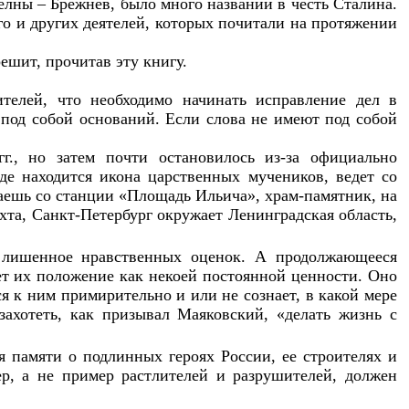
лны – Брежнев, было много названий в честь Сталина.
го и других деятелей, которых почитали на протяжении
ешит, прочитав эту книгу.
телей, что необходимо начинать исправление дел в
 под собой оснований. Если слова не имеют под собой
г., но затем почти остановилось из-за официально
где находится икона царственных мучеников, ведет со
аешь со станции «Площадь Ильича», храм-памятник, на
хта, Санкт-Петербург окружает Ленинградская область,
 лишенное нравственных оценок. А продолжающееся
ет их положение как некоей постоянной ценности. Оно
я к ним примирительно и или не сознает, в какой мере
захотеть, как призывал Маяковский, «делать жизнь с
 памяти о подлинных героях России, ее строителях и
р, а не пример растлителей и разрушителей, должен