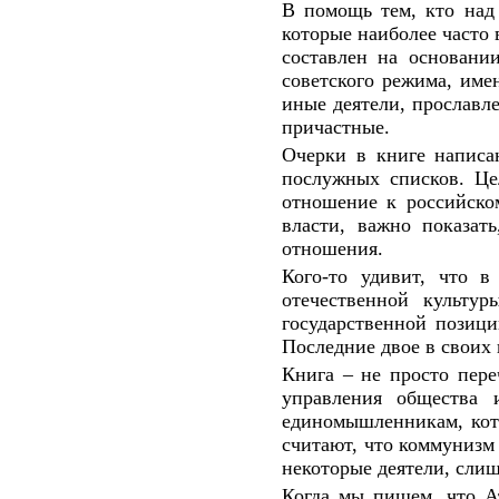
В помощь тем, кто над 
которые наиболее часто
составлен на основани
советского режима, име
иные деятели, прославл
причастные.
Очерки в книге написа
послужных списков. Це
отношение к российском
власти, важно показат
отношения.
Кого-то удивит, что 
отечественной культу
государственной позици
Последние двое в своих
Книга – не просто пере
управления общества 
единомышленникам, кот
считают, что коммунизм 
некоторые деятели, сли
Когда мы пишем, что А