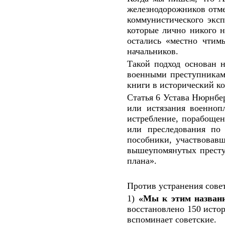
железнодорожников отме
коммунистического эксп
которые лично никого н
остались «местно чтимы
начальников.
Такой подход основан н
военными преступникам
книги в исторический ко
Статья 6 Устава Нюрнбе
или истязания военноп
истребление, порабощен
или преследования по 
пособники, участвовав
вышеупомянутых преступ
плана».
Против устранения сове
1)
«Мы к этим назван
восстановлено 150 истор
вспоминает советские.