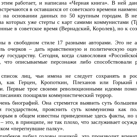
этим работает, и написана «Черная книга». В ней дан
 встречаются в оставшихся от советского времени наиме
и на основании данных по 50 крупным городам. В нег
на которых уже стерты с карт самими коммунистами (Т
енные в советское время (Вернадский, Королев), но к с
ны в свободном стиле 17 разными авторами. Это не 
ль очерков – дать нравственную и политическую оце
у государству. Сегодня, когда славословия «Российск
ь, что описываемые персонажи либо способствовали
в список лиц, чьи имена не следует сохранять в ро
ры, как Герцен, Кропоткин, Плеханов или Горький
и. Первые трое своими революционными идеями помога
 писаниях поощряли коммунистический террор.
чень биографий. Она стремится выявить суть большеви
и государством, прояснить суть коммунизма как п
орым в общем известны приведенные здесь факты, но ш
– это, в принципе, не так плохо, что заслуживает осуж
шком «перегнувшие палку».
тарбеков рубил головы шашкой, это производит впечат