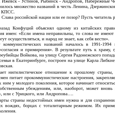
, Ижевск - Устинов, Рыбинск - Андропов, Набережные Че
анилось множество названий в честь Ленина, Дзержинско
я КПСС.
? Слава российской нации или ее позор? Пусть читатель р
назад Конфуций объяснял одному из китайских прави
ния имен: «Если имена неправильны, то слова не имеют
гут осуществляться, и народ не знает, как себя вести».
коммунистических названий началось в 1991-1994 г
согласия и примирения». В результате путь к храму, 
реубийцы Войкова, на улицу Сергия Радонежского попад
семьи в Екатеринбурге, построен на улице Карла Либкне
овская.
дает нигилистическое отношение к прошлому страны,
имен питает прокоммунистические настроения, закрепля
 ним у молодого поколения, которое начинает относитьс
обственным убеждениям, или, наоборот, может вновь 
, или с Урицкого, или Андропова….
арты страны недостойных имен нужна и для сохранения
ых вождях, борцах с тоталитарным режимом. Их приме
коления.