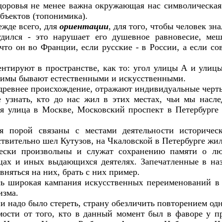
доровья не менее важна окружающая нас символическая с
бъектов (топонимика).
ежде всего, для
ориентации
, для того, чтобы человек зна
удился - это нарушает его душевное равновесие, ме
что он во Франции, если русские - в России, а если со
ентируют в пространстве, как то: угол улицы А и ули
нимы бывают естественными и искусственными.
ревнее происхождение, отражают индивидуальные черты 
 узнать, кто до нас жил в этих местах, чьи мы насл
ая улица в Москве, Московский проспект в Петербурге
ия порой связаны с местами деятельности историчес
твительно шел Кутузов, на Чкаловской в Петербурге жил
ески произвольны и служат сохранению памяти о люд
дцах и иных выдающихся деятелях. Запечатленные в н
вняться на них, брать с них пример.
сь широкая кампания искусственных переименований в
изма.
 надо было стереть, страну обезличить повторением одн
ости от того, кто в данный момент был в фаворе у п