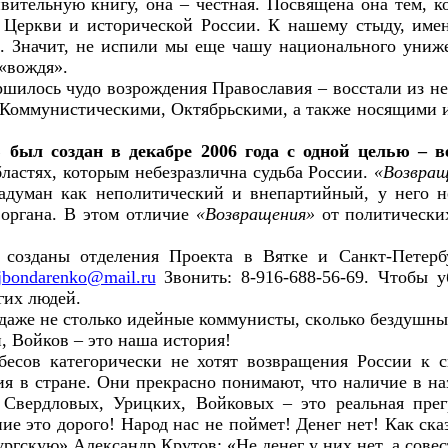
вительную книгу, она – честная. Посвящена она тем, к
к Церкви и исторической России. К нашему стыду, име
а. Значит, не испили мы еще чашу национального униж
«вождя».
ршилось чудо возрождения Православия – восстали из не
 Коммунистическими, Октябрьскими, а также носящими 
 был создан в декабре 2006 года с одной целью – в
бластях, которым небезразлична судьба России.
«Возвра
адуман как неполитический и внепартийный, у него 
 органа. В этом отличие
«Возвращения»
от политически
 созданы отделения Проекта в Вятке и Санкт-Петер
ijbondarenko@mail.ru
Звонить: 8-916-688-56-69. Чтобы 
гих людей.
даже не столько идейные коммунисты, сколько бездушные
н, Войков – это наша история!
есов категорически не хотят возвращения России к 
ция в стране. Они прекрасно понимают, что наличие в н
 Свердловых, Урицких, Войковых – это реальная пре
ие это дорого! Народ нас не поймет! Денег нет! Как ск
ргскую» Александр Крутов: «Не денег у них нет, а совес