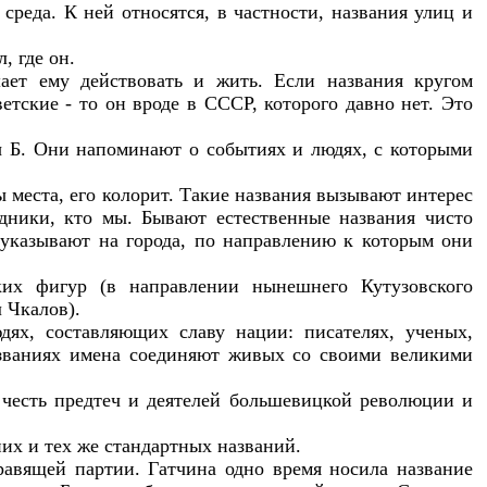
реда. К ней относятся, в частности, названия улиц и
л, где он.
шает ему действовать и жить. Если названия кругом
ветские - то он вроде в СССР, которого давно нет. Это
цы Б. Они напоминают о событиях и людях, с которыми
места, его колорит. Такие названия вызывают интерес
едники, кто мы. Бывают естественные названия чисто
 указывают на города, по направлению к которым они
ких фигур (в направлении нынешнего Кутузовского
 Чкалов).
ях, составляющих славу нации: писателях, ученых,
азваниях имена соединяют живых со своими великими
 честь предтеч и деятелей большевицкой революции и
их и тех же стандартных названий.
равящей партии. Гатчина одно время носила название