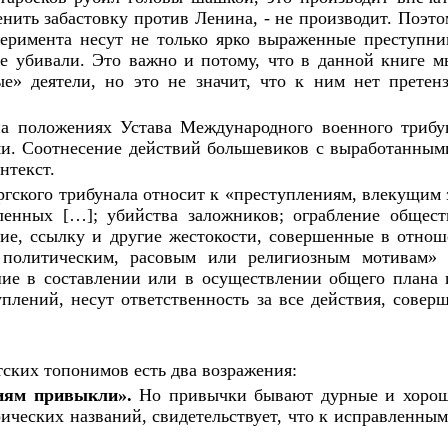
нить забастовку против Ленина, - не производит. Поэто
еримента несут не только ярко выраженные преступни
е убивали. Это важно и потому, что в данной книге м
е» деятели, но это не значит, что к ним нет претен
а положениях Устава Международного военного трибун
и. Соотнесение действий большевиков с выработанными
нтекст.
ргского трибунала относит к «преступлениям, влекущим 
ленных […]; убийства заложников; ограбление общест
ие, ссылку и другие жестокости, совершенные в отнош
политическим, расовым или религиозным мотивам» [
шие в составлении или в осуществлении общего плана 
лений, несут ответственность за все действия, сове
тских топонимов есть два возражения:
иям привыкли».
Но привычки бывают дурные и хороши
ических названий, свидетельствует, что к исправленным