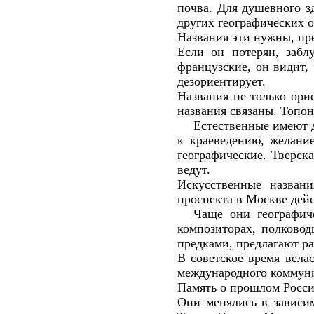
почва. Для душевного з
других географических о
Названия эти нужны, пр
Если он потерян, забл
французские, он видит, 
дезориентирует.
Названия не только ори
названия связаны. Топо
Естественные имеют д
к краеведению, желание
географические. Тверск
ведут.
Искусственные назван
проспекта в Москве дейс
Чаще они географич
композиторах, полково
предками, предлагают ра
В советское время вела
международного коммун
Память о прошлом России
Они менялись в зависим