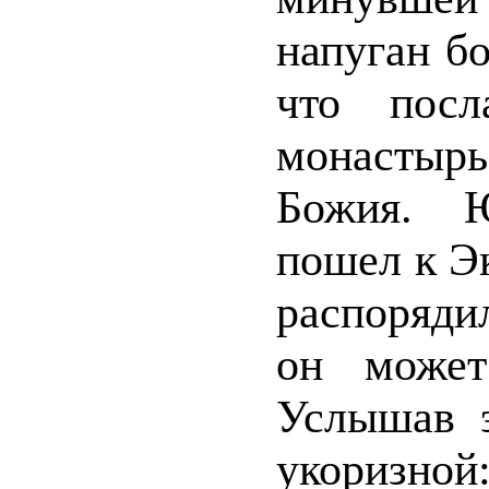
напуган б
что посл
монастырь
Божия. Ю
пошел к Эк
распоряди
он может
Услышав э
укоризной