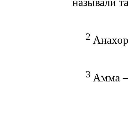
называли т
2
Анахоре
3
Амма –