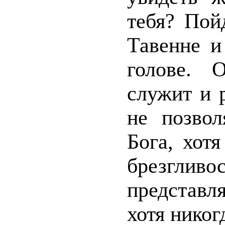
тебя? Пой
Тавенне и
голове. 
служит и р
не позвол
Бога, хот
брезгливо
представл
хотя никог