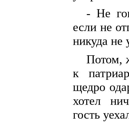
- Не го
если не от
никуда не 
Потом, 
к патриа
щедро одар
хотел нич
гость уеха