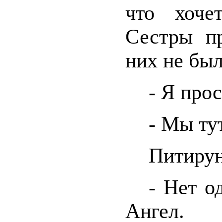
что хоче
Сестры п
них не был
- Я про
- Мы тут
Питирун
- Нет о
Ангел.