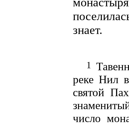
монасты
поселилас
знает.
1
Тавенн
реке Нил в
святой Пах
знамениты
число мон