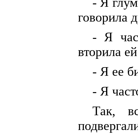
- Я глу
говорила д
- Я час
вторила ей
- Я ее б
- Я част
Так, в
подвер