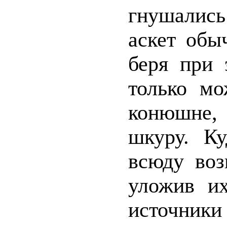
гнушались 
аскет обы
беря при 
только мо
конюшне,
шкуру. Ку
всюду воз
уложив их
источник