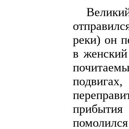
Велик
отправилс
реки) он п
в женский
почитаемы
подвигах,
переправ
прибыти
помолился