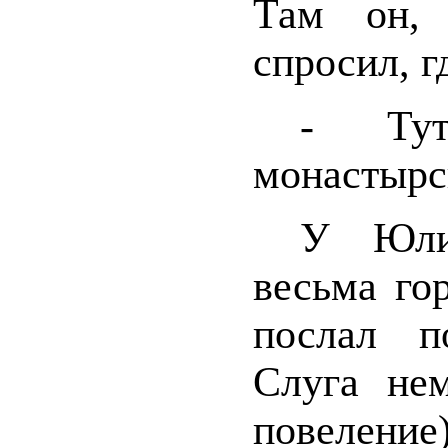
Там он, 
спросил, г
- Тут
монастырск
У Юли
весьма го
послал п
Слуга нем
повеление