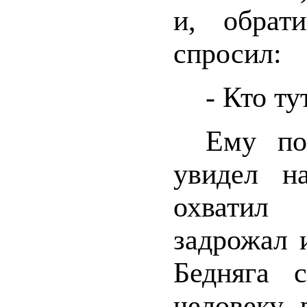
и, обрат
спросил:
- Кто ту
Ему по
увидел на
охватил
задрожал 
Бедняга 
человеку,