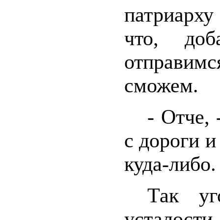
патриарху
что, до
отправимс
сможем.
- Отче,
с дороги и
куда-либо.
Так уг
усталости