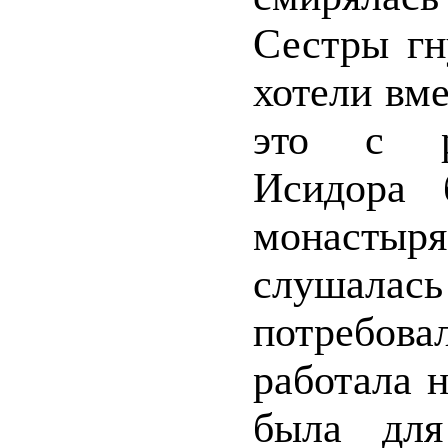
Сестры гн
хотели вме
это с ра
Исидора 
монастыря
слушалас
потребов
работала н
была для