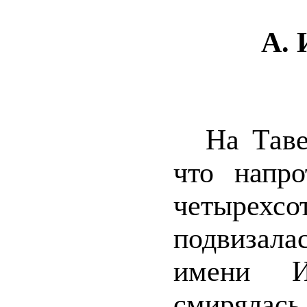
А. 
На Тав
что напро
четырехс
подвизала
имени И
смирялась