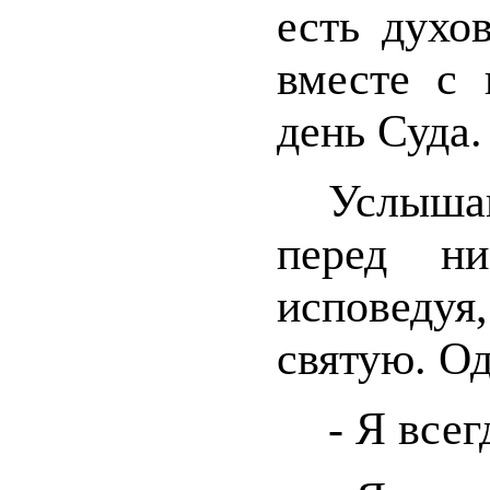
есть духо
вместе с 
день Суда.
Услыша
перед н
исповедуя,
святую. Од
- Я всег