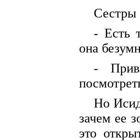
Сестры 
- Есть 
она безумн
- При
посмотреть
Но Исид
зачем ее з
это откры