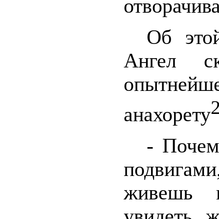
отворачива
Об это
Ангел ск
опытнейше
анахорету
- Почем
подвигами
живешь 
увидеть ж