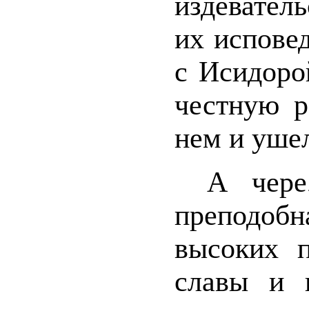
издевател
их испове
с Исидоро
честную р
нем и уше
А чере
преподо
высоких п
славы и 