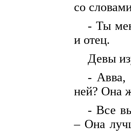
со словами
- Ты ме
и отец.
Девы из
- Авва,
ней? Она ж
- Все в
– Она луч