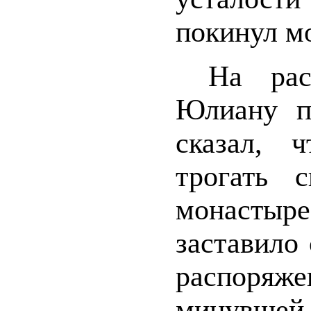
покинул м
На рас
Юлиану п
сказал, 
трогать 
монасты
заставило
распоряже
минувше