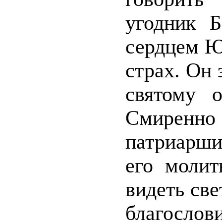
угодник Б
сердцем Ю
страх. Он 
святому о
Смиренно
патриарши
его молит
видеть све
благослов