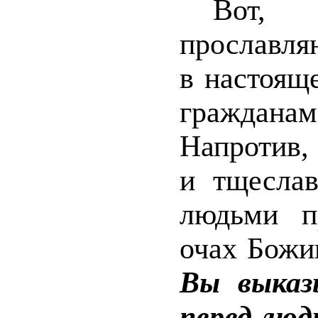
Вот,
прославля
в настоящ
граждана
Напротив,
и тщеслав
людьми п
очах Божи
Вы выказ
перед лю