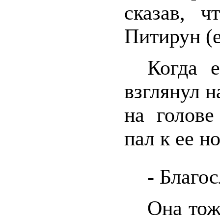
сказав, ч
Питирун (е
Когда е
взглянул н
на голове
пал к ее н
- Благо
Она тож