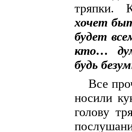
тряпки. 
хочет быт
будет все
кто… ду
будь без
Все про
носили ку
голову тр
послушан