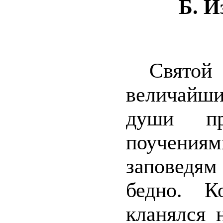
Б. И
Свято
величайш
души п
поучени
заповедям
бедно. К
кланялся 