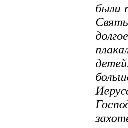
были 
Святы
долго
плака
дете
боль
Иеру
Госпо
захо