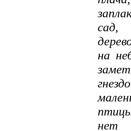
запла
сад,
дерев
на не
замет
гнез
мале
птицы
нет 