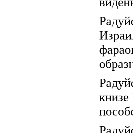
виден
Радуй
Израи
фарао
образ
Радуй
книзе
пособ
Радуй