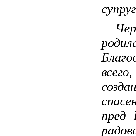
супруг
Через
родил
Благ
всего
созд
спас
пред 
радов