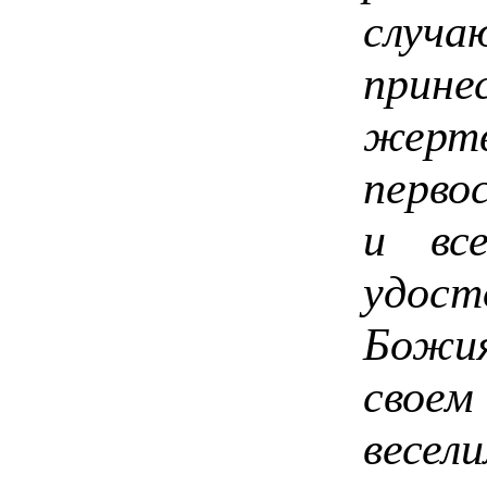
случ
прине
жертв
перво
и вс
удос
Божи
своем
весели