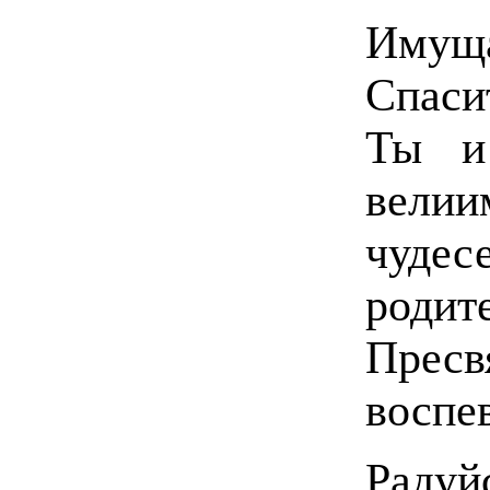
Имущ
Спаси
Ты и
вели
чуде
роди
Прес
воспе
Радуйс