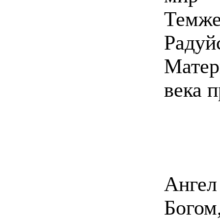
Темже
Раду
Мате
века 
Ангел
Бого