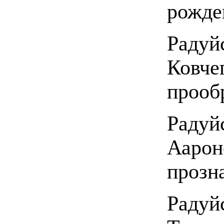
рожде
Радуй
Ковче
прооб
Радуй
Аарон
прозн
Радуй