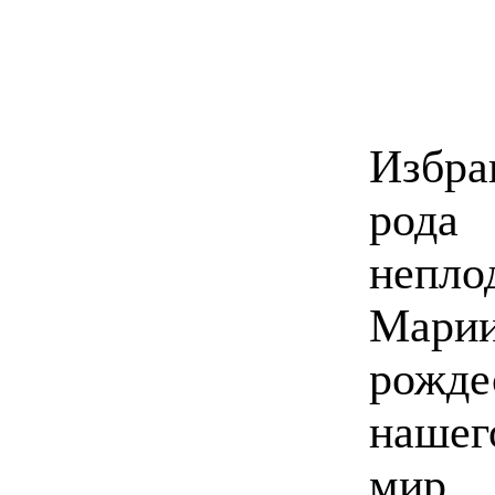
Избра
род
непл
Марии
рожде
нашег
мир И