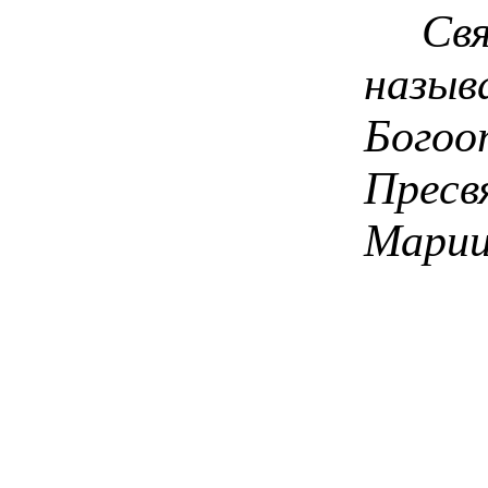
Свята
назы
Бого
Прес
Марии