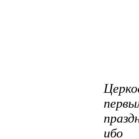
Пра
Церко
пер
празд
ибо