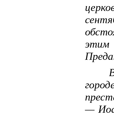
церк
сентя
обсто
этим 
Преда
В не
гор
прест
— Ио