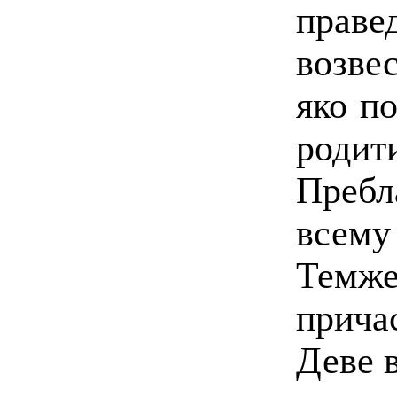
прав
возве
яко п
ро
Пребл
всему
Темж
прича
Деве 