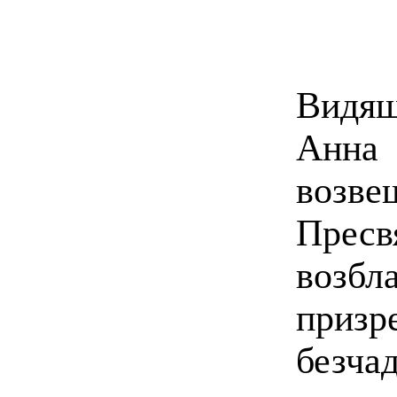
Видя
Анна 
возве
Пр
воз
призр
безча