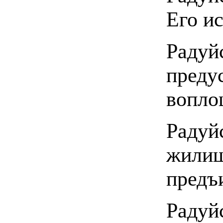
Его и
Радуй
преду
вопло
Радуйс
жилищ
предъ
Радуй