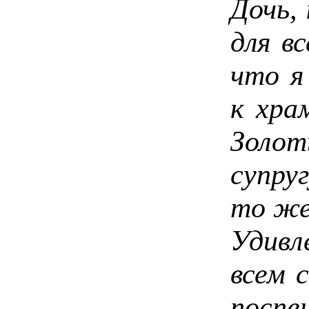
Дочь,
для в
что я
к хра
Золот
супру
то же
Удивл
всем 
посп