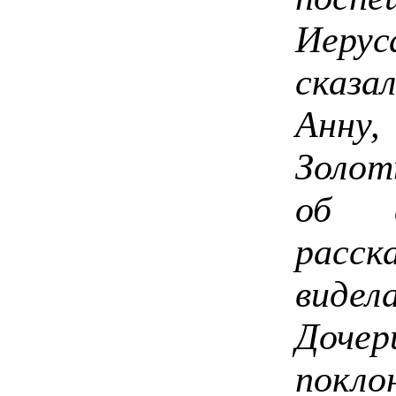
Иерус
сказа
Анну
Золот
об 
расск
видел
Дочер
покл