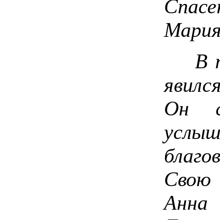
Спас
Мария
В то
явилс
Он с
услыш
благ
Свою
Анна