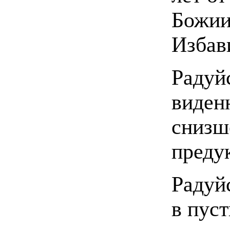
Божии
Избав
Радуй
виден
снизш
преду
Радуй
в пус