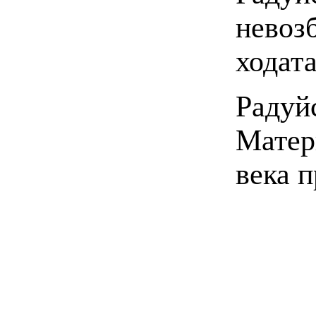
невоз
ходат
Радуй
Матер
века 