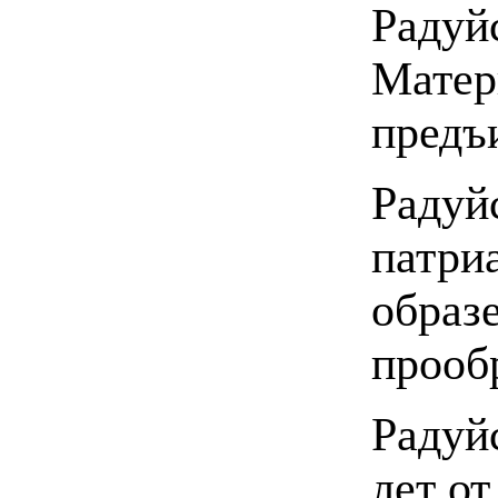
Радуй
Матер
предъ
Радуй
патри
образе
прооб
Радуй
лет о