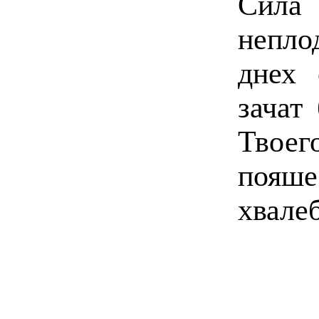
Сил
непло
днех 
зачат
Твое
поя
хвале