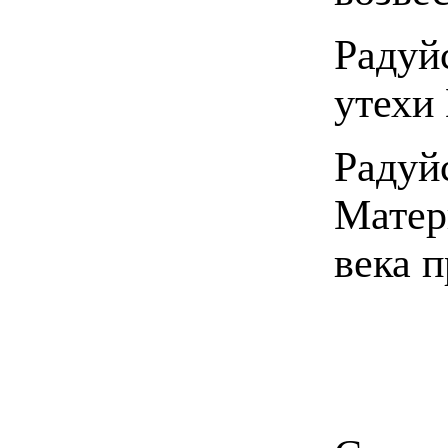
Радуй
утехи
Радуй
Матер
века 