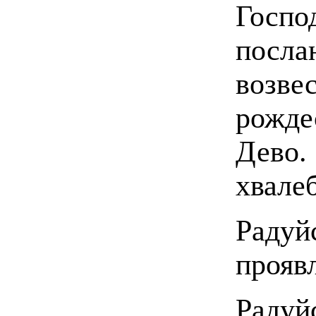
Госпо
посл
возве
рожде
Дево
хвале
Радуй
прояв
Радуй