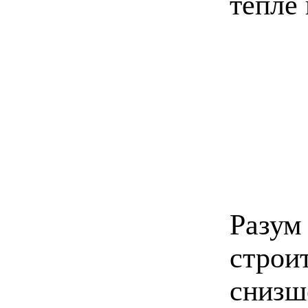
тепле
Раз
стро
снизш