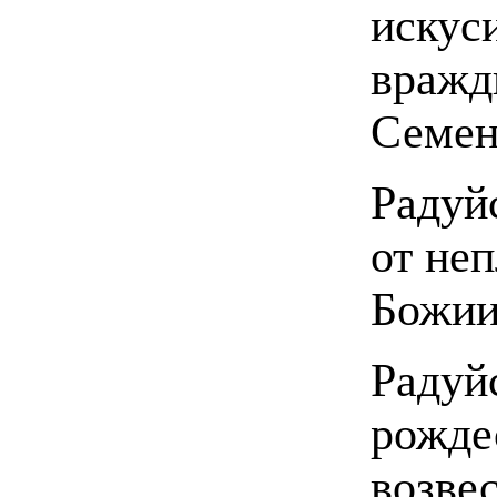
искус
вражд
Семен
Радуй
от не
Божии
Радуй
рожде
возве