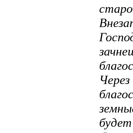
старо
Внез
Госп
зачн
благо
Чер
благ
земн
буде