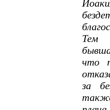
Иоаки
безде
благо
Тем 
бывша
что п
отказ
за бе
также
плача