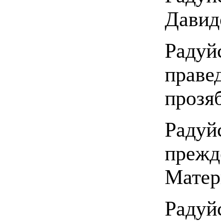
Давид
Радуй
праве
прозя
Радуй
прежд
Матер
Радуй